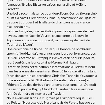
fameuses ‘Etoiles Biscarrossaises’ par la ville et Hélène
Larrezet.
Une belle reconnaissance pour deux licenciées du Boxing club
du BO, à savoir Clémentine Grimaud, championne de Ligue et
de zone Sud-ouest et finaliste du championnat de France…
excusez du peu.
La Boxe française, une révélation pour ces sportives de haut-
niveau, comme Naomie Veyret, championne de Nouvelle-
Aquitaine et de zone Sud-ouest, vainqueur également du
Tournoi de l’Avenir.
Une cérémonie de fin de Forum qui a honoré de nombreux
sportifs Nord-Landais reconnus pour leurs performances. Les
U15 du Biscarrosse Olympique Basket étaient sur le podium,
représentés par leur capitaine Maxime Raimbault.
Direction (dans cette édition d'informations d'Hervé Delrieu)
dans les arènes de Parentis en Born où le PSR avait son stand,
l’occasion avec le co-président Christian Tonnelle d’évoquer la
future saison de RCNL (Entente Parentis-Labouheyre) en
Fédérale 3 où des derbys s’annoncent passionnants. Objectif
de saison pour le Rugby Club Nord-Landes : faire mieux que
l’année dernière et viser la qualification.
Nous avons aussi pris le mur, mais pas n’importe lequel. Celui
du Pelotari Heureux, club Nord-Landais de Pelote basque qui