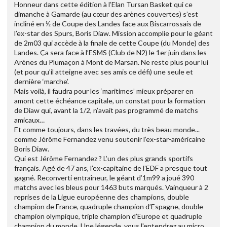
Honneur dans cette édition à l’Elan Tursan Basket qui ce
dimanche à Gamarde (au cœur des arènes couvertes) s’est
incliné en ½ de Coupe des Landes face aux Biscarrossais de
l’ex-star des Spurs, Boris Diaw. Mission accomplie pour le géant
de 2m03 qui accède à la finale de cette Coupe (du Monde) des
Landes. Ça sera face à l’ESMS (Club de N2) le 1er juin dans les
Arènes du Plumaçon à Mont de Marsan. Ne reste plus pour lui
(et pour qu’il atteigne avec ses amis ce défi) une seule et
dernière ‘marche’.
Mais voilà, il faudra pour les ‘maritimes’ mieux préparer en
amont cette échéance capitale, un constat pour la formation
de Diaw qui, avant la 1/2, n’avait pas programmé de matchs
amicaux…
Et comme toujours, dans les travées, du très beau monde...
comme Jérôme Fernandez venu soutenir l’ex-star-américaine
Boris Diaw.
Qui est Jérôme Fernandez ? L’un des plus grands sportifs
français. Agé de 47 ans, l’ex-capitaine de l’EDF a presque tout
gagné. Reconverti entraîneur, le géant d’1m99 a joué 390
matchs avec les bleus pour 1463 buts marqués. Vainqueur à 2
reprises de la Ligue européenne des champions, double
champion de France, quadruple champion d’Espagne, double
champion olympique, triple champion d’Europe et quadruple
champion du monde. Une légende, vous l'entendrez au micro