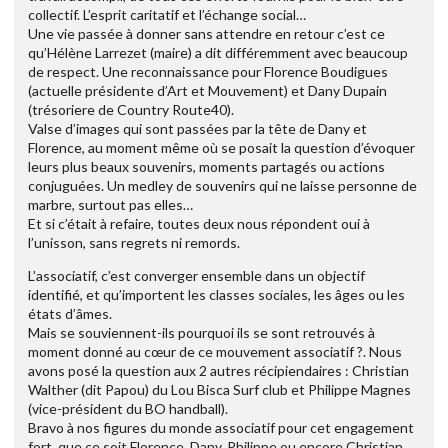
collectif. L’esprit caritatif et l’échange social…
Une vie passée à donner sans attendre en retour c’est ce
qu’Hélène Larrezet (maire) a dit différemment avec beaucoup
de respect. Une reconnaissance pour Florence Boudigues
(actuelle présidente d’Art et Mouvement) et Dany Dupain
(trésoriere de Country Route40).
Valse d’images qui sont passées par la tête de Dany et
Florence, au moment même où se posait la question d’évoquer
leurs plus beaux souvenirs, moments partagés ou actions
conjuguées. Un medley de souvenirs qui ne laisse personne de
marbre, surtout pas elles…
Et si c’était à refaire, toutes deux nous répondent oui à
l’unisson, sans regrets ni remords.
L’associatif, c’est converger ensemble dans un objectif
identifié, et qu’importent les classes sociales, les âges ou les
états d’âmes.
Mais se souviennent-ils pourquoi ils se sont retrouvés à
moment donné au cœur de ce mouvement associatif ?. Nous
avons posé la question aux 2 autres récipiendaires : Christian
Walther (dit Papou) du Lou Bisca Surf club et Philippe Magnes
(vice-président du BO handball).
Bravo à nos figures du monde associatif pour cet engagement
fort, que ce soit Florence, Dany, Philippe ou encore Christian…