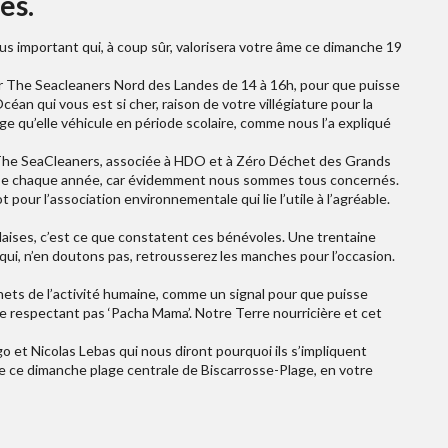
es.
ous important qui, à coup sûr, valorisera votre âme ce dimanche 19
 The Seacleaners Nord des Landes de 14 à 16h, pour que puisse
éan qui vous est si cher, raison de votre villégiature pour la
age qu’elle véhicule en période scolaire, comme nous l’a expliqué
The SeaCleaners, associée à HDO et à Zéro Déchet des Grands
obilise chaque année, car évidemment nous sommes tous concernés.
t pour l’association environnementale qui lie l’utile à l’agréable.
daises, c’est ce que constatent ces bénévoles. Une trentaine
qui, n’en doutons pas, retrousserez les manches pour l’occasion.
hets de l’activité humaine, comme un signal pour que puisse
e respectant pas ‘Pacha Mama’. Notre Terre nourricière et cet
et Nicolas Lebas qui nous diront pourquoi ils s’impliquent
e ce dimanche plage centrale de Biscarrosse-Plage, en votre