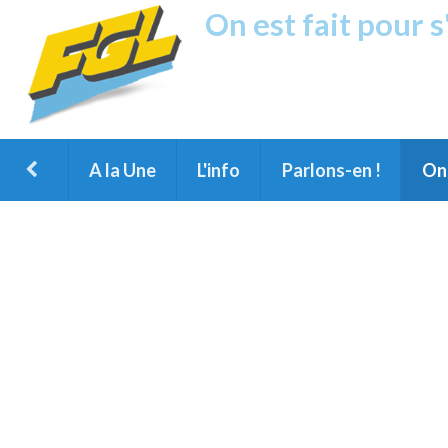
On est fait pour 
Fréquence G
1ère Radio FM du Nord des Landes, 
Montois et du Grand Dax
A la Une
L'info
Parlons-en !
On 