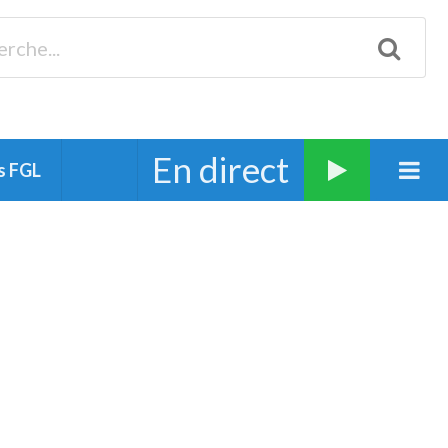
Biscarrosse 98.3 Plages océanes 91.1 Mimizan 93.7 Ste-Eulalie
94.7 Grand Dax 91.9 Soustons 90.1 Mt-de-Marsan
En direct
s FGL