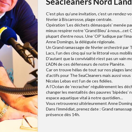
Seacleaners Nord Land
C’est plus qu’une invitation, c’est un rendez-v
février à Biscarrosse, plage centrale.
Opération ‘Les déchets démasqués’ menée par
mieux respirer notre ‘Grand Bleu’ à nous…cet Oc
plupart d’entre nous. Une ‘OP’ ludique par l’im
Anne Domingo, la déléguée régionale.
Un Grand ramassage de février orchestré par 
Lacs, l’un des cinq qui sur le littoral vous m
D'autant que la convivialité n’est pas un vain mo
L’ADN de ces défenseurs de notre Planète.
Car on trouve hélas de tout sur nos plages lan
d’actifs pour The SeaCleaners mais aussi vous 
Nicolas Lebas est l’un de ces fidèles.
A l’Océan de ‘recracher’ régulièrement les déc
changer les mentalités des pauvres ‘bipèdes’ n
espace aquatique vital à notre quotidien…
Vous retrouverez ultérieurement Anne Domingo 
Dans l’immédiat, prenez date : Grand ramassag
présence dès 14h.