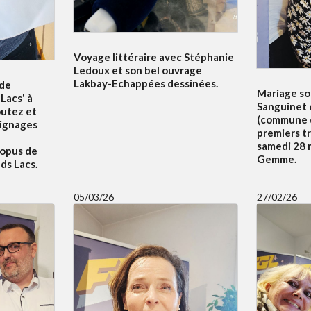
Voyage littéraire avec Stéphanie
Ledoux et son bel ouvrage
Lakbay-Echappées dessinées.
 de
Mariage sol
Lacs' à
Sanguinet 
outez et
(commune d
oignages
premiers t
samedi 28 m
 opus de
Gemme.
ds Lacs.
05/03/26
27/02/26