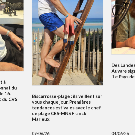
Des Landes 
Auvare sig
'Le Pays de
t à
onnat du
e 16.
Biscarrosse-plage : ils veillent sur
t du CVS
vous chaque jour. Premières
tendances estivales avec le chef
de plage CRS-MNS Franck
Marleux.
09/06/26
04/06/26