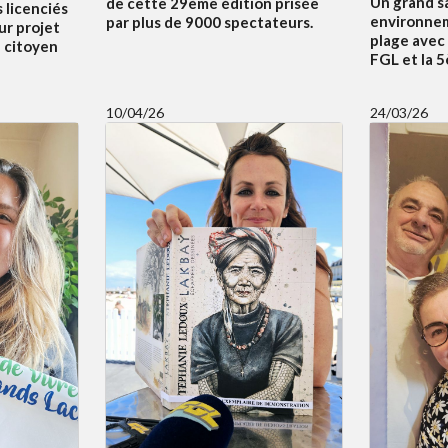
Un grand s
de cette 29ème édition prisée
s licenciés
environnem
par plus de 9000 spectateurs.
ur projet
plage avec
f citoyen
FGL et la 
10/04/26
24/03/26