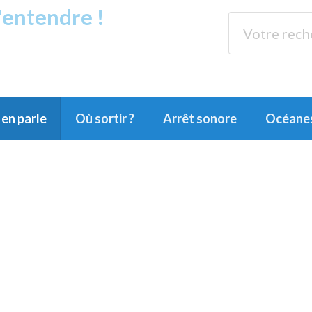
s'entendre !
rands Lacs
89.3 
du Littoral landais, du Marensin, du Pays
en parle
Où sortir ?
Arrêt sonore
Océane