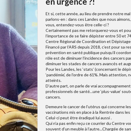
en urgence ?!
Et si, cette année, au lieu de prendre notre ma
parlons-en : dans ces Landes que nous aimons, 
vous, entendez-vous être celle-ci ?
Certainement pas me retorquerez-vous et pourta
l’importance de se faire dépister entre 50 et 74
Centre Régional de Coordination et Dépistage
Financé par l’ARS depuis 2018, c’est pour sa r
prévention en santé publique puisqu’il coordo
rôle est de diminuer l’incidence des cancers p
diminuer les stades de cancers avancés et aug
Pour les Landes, les ‘stats’ (concernant le dép
‘pandémie’, de l’ordre de 61%. Mais attention, n
atteints.
D'autre part, on parle de vrai accompagnement
professionnels de santé…une ‘plus-value’ sout
cancers.
Demeure le cancer de l’utérus qui concerne le
vaccinations mis en place à la Rentrée dans les E
Celui-ci peut être éradiqué lui aussi .
Qui n’a pas enfin reçu ce courrier du Centre vous
souvent d’un meuble à l’autre…Chargée de san