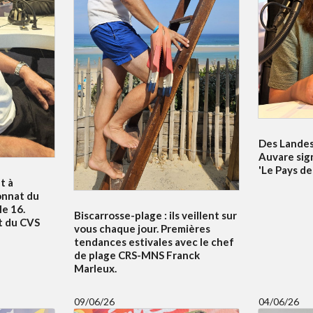
Des Landes 
Auvare sig
'Le Pays de
t à
onnat du
e 16.
Biscarrosse-plage : ils veillent sur
t du CVS
vous chaque jour. Premières
tendances estivales avec le chef
de plage CRS-MNS Franck
Marleux.
09/06/26
04/06/26