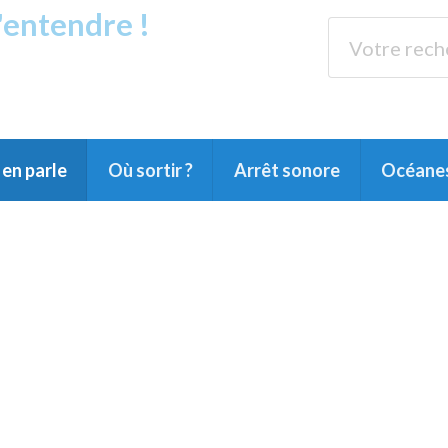
s'entendre !
rands Lacs
89.3 
du Littoral landais, du Marensin, du Pays
en parle
Où sortir ?
Arrêt sonore
Océane