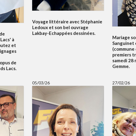
Voyage littéraire avec Stéphanie
Ledoux et son bel ouvrage
Lakbay-Echappées dessinées.
 de
Mariage sol
Lacs' à
Sanguinet 
outez et
(commune d
oignages
premiers t
samedi 28 m
 opus de
Gemme.
ds Lacs.
05/03/26
27/02/26