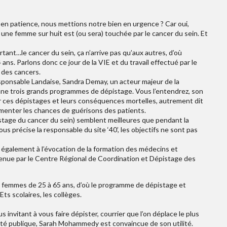
l en patience, nous mettions notre bien en urgence ? Car oui,
une femme sur huit est (ou sera) touchée par le cancer du sein. Et
nt…le cancer du sein, ça n’arrive pas qu’aux autres, d’où
 ans. Parlons donc ce jour de la VIE et du travail effectué par le
 des cancers.
esponsable Landaise, Sandra Demay, un acteur majeur de la
nne trois grands programmes de dépistage. Vous l’entendrez, son
ar ces dépistages et leurs conséquences mortelles, autrement dit
menter les chances de guérisons des patients.
istage du cancer du sein) semblent meilleures que pendant la
ous précise la responsable du site ‘40’, les objectifs ne sont pas
 également à l’évocation de la formation des médecins et
enue par le Centre Régional de Coordination et Dépistage des
s femmes de 25 à 65 ans, d’où le programme de dépistage et
ts scolaires, les collèges.
 invitant à vous faire dépister, courrier que l’on déplace le plus
té publique, Sarah Mohammedy est convaincue de son utilité.