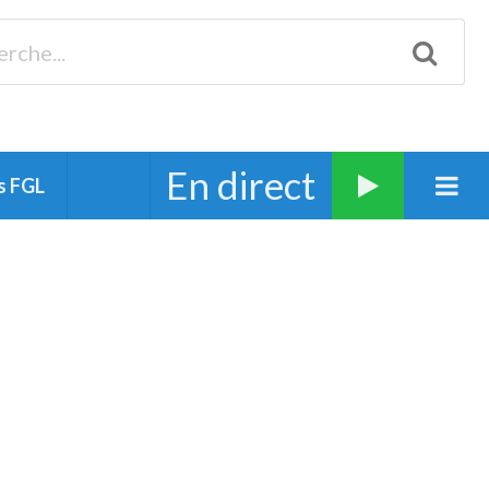
Biscarrosse 98.3 Plages océanes 91.1 Mimizan 93.7 Ste-Eulalie
94.7 Grand Dax 91.9 Soustons 90.1 Mt-de-Marsan
En direct
s FGL