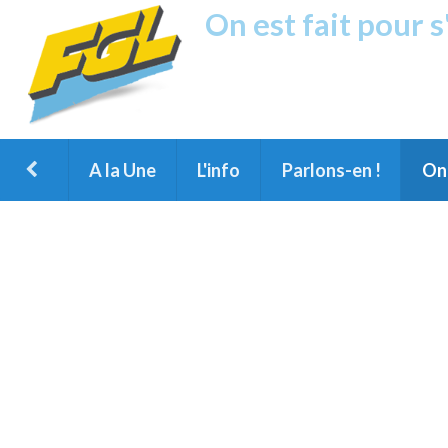
On est fait pour 
Fréquence G
1ère Radio FM du Nord des Landes, 
Montois et du Grand Dax
A la Une
L'info
Parlons-en !
On 