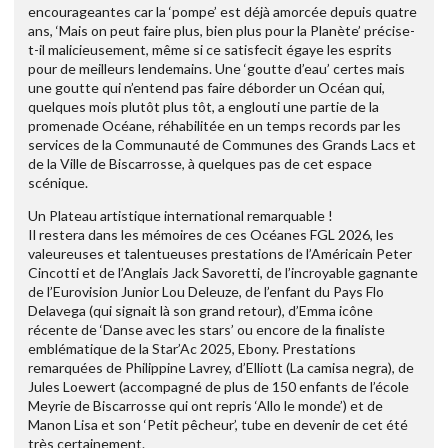
encourageantes car la ‘pompe’ est déjà amorcée depuis quatre
ans, ‘Mais on peut faire plus, bien plus pour la Planète’ précise-
t-il malicieusement, même si ce satisfecit égaye les esprits
pour de meilleurs lendemains. Une ‘goutte d’eau’ certes mais
une goutte qui n’entend pas faire déborder un Océan qui,
quelques mois plutôt plus tôt, a englouti une partie de la
promenade Océane, réhabilitée en un temps records par les
services de la Communauté de Communes des Grands Lacs et
de la Ville de Biscarrosse, à quelques pas de cet espace
scénique.
Un Plateau artistique international remarquable !
Il restera dans les mémoires de ces Océanes FGL 2026, les
valeureuses et talentueuses prestations de l’Américain Peter
Cincotti et de l’Anglais Jack Savoretti, de l’incroyable gagnante
de l’Eurovision Junior Lou Deleuze, de l’enfant du Pays Flo
Delavega (qui signait là son grand retour), d’Emma icône
récente de ‘Danse avec les stars’ ou encore de la finaliste
emblématique de la Star’Ac 2025, Ebony. Prestations
remarquées de Philippine Lavrey, d’Elliott (La camisa negra), de
Jules Loewert (accompagné de plus de 150 enfants de l’école
Meyrie de Biscarrosse qui ont repris ‘Allo le monde’) et de
Manon Lisa et son ‘Petit pêcheur’, tube en devenir de cet été
très certainement.