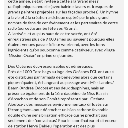
cette année, s’était invitée à cette à la ‘grand mess’
radiophonique annuelle (avec baleine, lasers et fresques de
grands peintres projetées sur les façades proches). Un hymne
à la vie et à la création artistique espéré par le plus grand
nombre de fans de cet évènement et les partenaires de cette
radio (qui cette année fête ses 45 ans).
A l’arrivée, et au plus haut de cette soirée, ont été
enregistrées plus de 9 000 âmes qui savaient pourquoi elles
étaient venues passer ici leur week-end, avec les bons
ingrédients qu’on soupçonne comme catalyseur, avec village
‘Mission Océan’ en prime en journée.
Des Océanes éco-responsables et généreuses.
Près de 1000 Tote bags au logo des Océanes FGL ont aussi
été distribués par l’armada de bénévoles alors que certains
pique-niquaient, échangeant au passage avec Miss Landes/
Béarn (Andrea Oddos) et ses deux dauphines, mais en
présence également de la 1ère dauphine de Miss Bassin
d’Arcachon et de son Comité représenté par…Océane.
Ajoutez-y des messages environnementaux diffusés sur
l’écran géant…pour décrocher un bilan carbone favorable
doublé d’une sensibilisation efficace qui ne prêchait pas
seulement des ‘convaincus’. Pour le coordinateur et directeur
de station Hervé Delrieu, l’opération est des plus