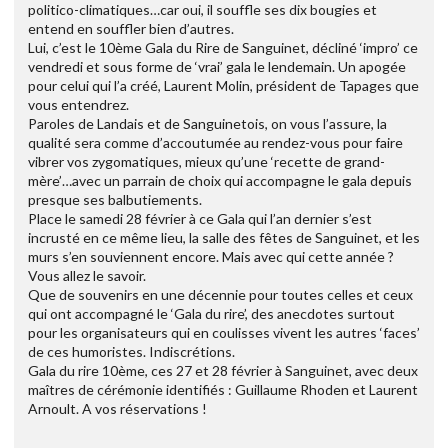
politico-climatiques…car oui, il souffle ses dix bougies et
entend en souffler bien d’autres.
Lui, c’est le 10ème Gala du Rire de Sanguinet, décliné ‘impro’ ce
vendredi et sous forme de ‘vrai’ gala le lendemain. Un apogée
pour celui qui l’a créé, Laurent Molin, président de Tapages que
vous entendrez.
Paroles de Landais et de Sanguinetois, on vous l’assure, la
qualité sera comme d’accoutumée au rendez-vous pour faire
vibrer vos zygomatiques, mieux qu’une ‘recette de grand-
mère’…avec un parrain de choix qui accompagne le gala depuis
presque ses balbutiements.
Place le samedi 28 février à ce Gala qui l’an dernier s’est
incrusté en ce même lieu, la salle des fêtes de Sanguinet, et les
murs s’en souviennent encore. Mais avec qui cette année ?
Vous allez le savoir.
Que de souvenirs en une décennie pour toutes celles et ceux
qui ont accompagné le ‘Gala du rire’, des anecdotes surtout
pour les organisateurs qui en coulisses vivent les autres ‘faces’
de ces humoristes. Indiscrétions.
Gala du rire 10ème, ces 27 et 28 février à Sanguinet, avec deux
maîtres de cérémonie identifiés : Guillaume Rhoden et Laurent
Arnoult. A vos réservations !