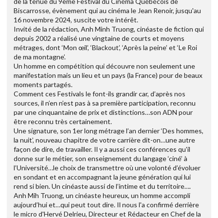
de la tenue du 9ème Festival du Cinéma Québécois de
Biscarrosse, évènement qui au cinéma le Jean Renoir, jusqu'au
16 novembre 2024, suscite votre intérêt.
Invité de la rédaction, Anh Minh Truong, cinéaste de fiction qui
depuis 2002 a réalisé une vingtaine de courts et moyens
métrages, dont ‘Mon œil’, ‘Blackout’, ‘Après la peine’ et ‘Le Roi
de ma montagne’.
Un homme en compétition qui découvre non seulement une
manifestation mais un lieu et un pays (la France) pour de beaux
moments partagés.
Comment ces Festivals le font-ils grandir car, d’après nos
sources, il n’en n’est pas à sa première participation, reconnu
par une cinquantaine de prix et distinctions…son ADN pour
être reconnu très certainement.
Une signature, son 1er long métrage l’an dernier ‘Des hommes,
la nuit’, nouveau chapitre de votre carrière dit-on…une autre
façon de dire, de travailler. Il y a aussi ces conférences qu'il
donne sur le métier, son enseignement du langage ‘ciné’ à
l’Université…le choix de transmettre où une volonté d’évoluer
en sondant et en accompagnant la jeune génération qui lui
rend si bien. Un cinéaste aussi de l’intime et du territoire….
Anh Mih Truong, un cinéaste heureux, un homme accompli
aujourd’hui et…qui peut tout dire. Il nous l'a confirmé derrière
le micro d'Hervé Delrieu, Directeur et Rédacteur en Chef de la