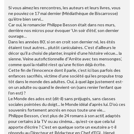
Si vous aimez les rencontres, les auteurs et leurs livres, vous
ne pouviez ce 17 mai dernier (Médiathèque de Biscarrosse)
qu’être bien servi...
Car oui, le romancier Philippe Besson était dans nos murs,
derrière nos micros pour évoquer ‘Un soir d’été’, son dernier
ouvrage…
Dans les années 80’, si on en croit son dernier né, les étés
étaient tout autres... plutôt caniculaires. C’est d’ailleurs le
décor qu'il a choisi de planter, inspiré d’une histoire vécue... la
sienne. Veine autofictionnelle d’’Arrête avec tes mensonges’,
comme quoi la réalité n’est qu’une fiction déjà écrite.
Cette fin de l’innocence dont il parle, c’est ici bas parfois des
enfances sacrifiés, victime d’une société qui les propulse trop
tôt dans le monde des adultes. Oui, à quel âge justement est-
on un adulte ou quand le devient-on (sans renier l’enfant que
l’on est) ?
Le Monde des ados est (dit-il) sans préjugés, sans classes
sociales pointées du doigt... le Monde idéal d’après lui. D’où ces
souvenirs fortement ancrés en nous toute une vie…
Philippe Besson, c'est plus de 24 romans à son actif, adaptés
pour certains à la TV ou au cinéma... qu’est-ce que cela lui
apporte d’écrire ? C'est en quelque sorte un exutoire a-t-il
répondu au Directeur et Rédacteur en Chef d'FGL, Hervé