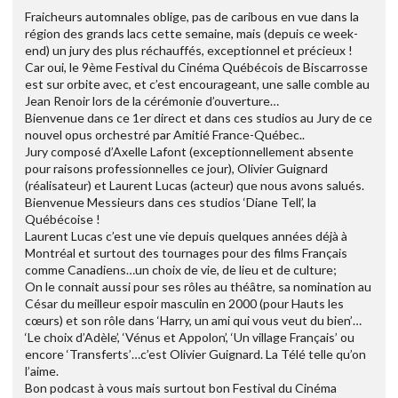
Fraicheurs automnales oblige, pas de caribous en vue dans la
région des grands lacs cette semaine, mais (depuis ce week-
end) un jury des plus réchauffés, exceptionnel et précieux !
Car oui, le 9ème Festival du Cinéma Québécois de Biscarrosse
est sur orbite avec, et c’est encourageant, une salle comble au
Jean Renoir lors de la cérémonie d’ouverture…
Bienvenue dans ce 1er direct et dans ces studios au Jury de ce
nouvel opus orchestré par Amitié France-Québec..
Jury composé d’Axelle Lafont (exceptionnellement absente
pour raisons professionnelles ce jour), Olivier Guignard
(réalisateur) et Laurent Lucas (acteur) que nous avons salués.
Bienvenue Messieurs dans ces studios ‘Diane Tell’, la
Québécoise !
Laurent Lucas c’est une vie depuis quelques années déjà à
Montréal et surtout des tournages pour des films Français
comme Canadiens…un choix de vie, de lieu et de culture;
On le connait aussi pour ses rôles au théâtre, sa nomination au
César du meilleur espoir masculin en 2000 (pour Hauts les
cœurs) et son rôle dans ‘Harry, un ami qui vous veut du bien’…
‘Le choix d’Adèle’, ‘Vénus et Appolon’, ‘Un village Français’ ou
encore ‘Transferts’…c’est Olivier Guignard. La Télé telle qu’on
l’aime.
Bon podcast à vous mais surtout bon Festival du Cinéma