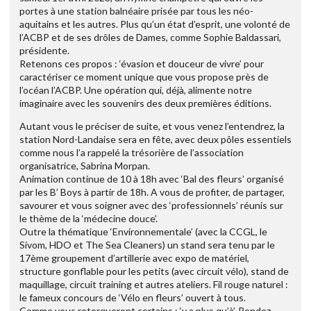
portes à une station balnéaire prisée par tous les néo-
aquitains et les autres. Plus qu’un état d’esprit, une volonté de
l’ACBP et de ses drôles de Dames, comme Sophie Baldassari,
présidente.
Retenons ces propos : ‘évasion et douceur de vivre’ pour
caractériser ce moment unique que vous propose près de
l’océan l’ACBP. Une opération qui, déjà, alimente notre
imaginaire avec les souvenirs des deux premières éditions.
Autant vous le préciser de suite, et vous venez l’entendrez, la
station Nord-Landaise sera en fête, avec deux pôles essentiels
comme nous l’a rappelé la trésorière de l’association
organisatrice, Sabrina Morpan.
Animation continue de 10 à 18h avec ‘Bal des fleurs’ organisé
par les B’ Boys à partir de 18h. A vous de profiter, de partager,
savourer et vous soigner avec des ‘professionnels’ réunis sur
le thème de la ‘médecine douce’.
Outre la thématique ‘Environnementale’ (avec la CCGL, le
Sivom, HDO et The Sea Cleaners) un stand sera tenu par le
17ème groupement d’artillerie avec expo de matériel,
structure gonflable pour les petits (avec circuit vélo), stand de
maquillage, circuit training et autres ateliers. Fil rouge naturel :
le fameux concours de ‘Vélo en fleurs’ ouvert à tous.
Comme vous retorqueront certains : ‘y a plus qu’à’. Rendez-