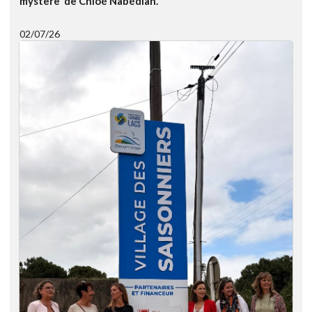
mystère' de Chloé Nabédian.
02/07/26