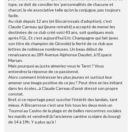
type, se doit de concilier les ‘personnalités de chacune et
chacun’, la vie associative telle qu’on la conjugue, pas toujours
facile.
Au club depuis 12 ans (et Biscarrossais d’adoption), c’est
Claude Carreau qui (jeune retraité) a accepté de mener les
destinées de ce club créé voici 43 ans, soit quelques mois
après FGL. Et c’est aujourd’hui Eric Champagne qui fait (avec
son titre de champion de Gironde) la fierté de ce club aux
lettres de noblesse nombreuses. Un beau début de
renaissance au 289 Avenue Alphonse Daudet, à l’Espace
Marsan.
Mais pourquoi au juste aimeriez-vous le Tarot ? Vous
entendrez la réponse de ce passionné.
Alors comment intéresser les plus jeunes et surtout leur
amener une image positive de ce jeu ? Peut-être en les initiant
dans les écoles...à Claude Carreau d'avoir dressé son propre
constat.
Bref, si ce reportage peut susciter l’intérêt des landais, tant
mieux. A Biscarrosse c’est une fois tous les deux mois un
Tournoi au Casino de la plage et de belles rencontres sociales
les mardis et vendredi (à l’ancienne cantine scolaire du bourg)
de 14 à 19h. Y a plus qu’à !