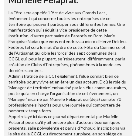
Murielle Pelaprat.
La Fête sera appelée ‘L’Art de vivre aux Grands Lacs’,
évènement qui concerne toutes les entreprises de ce
territoire qui peuvent participer sous différentes formes. Une
manifestation qui séduit la vice-présidente de cette
institution, d’autre part maire de Parentis en Born, Marie-
Françoise Nadau que vous entendrez au micro d'Hervé Delrieu.
Fédérer, tel sera le mot d’ordre de cette Fête du Commerce et
de l’Artisanat qui cible les ’pros’ des sept communes de la
CCGL qui, pour la plupart, se ‘réseautent’ différemment, par la
création de Clubs d’Entreprises, phénomènes à la mode ces
dernières années.
Administratrice de la CCI également, l’élue connaît bien ce
territoire pour y vivre et en être un des acteurs. D’où le rôle du
‘Manager de territoire’ embauché par les élus communautaires,
poste qui a en charge l’organisation de cet évènement, un
‘Manager’ incarné par Murielle Pelaprat qui (déjà) compte 70
professionnels inscrits pour une journée qui comportera de
nombreux temps forts.
Appel relayé ici dans ce journal départemental par Murielle
Pelaprat pour qu’il y ait encore plus d’acteurs économiques
présents, salle polyvalente et parvis d’Ychoux. Inscriptions via
le site de la CCGL ou directement sur place, en son siège de