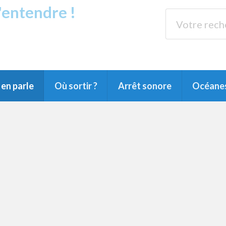
s'entendre !
rands Lacs
89.3 
du Littoral landais, du Marensin, du Pays
en parle
Où sortir ?
Arrêt sonore
Océane