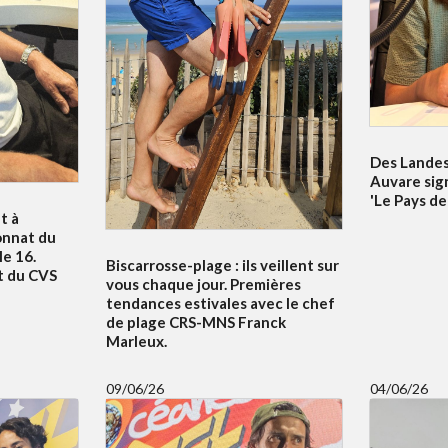
Des Landes 
Auvare sig
'Le Pays de
t à
onnat du
e 16.
Biscarrosse-plage : ils veillent sur
t du CVS
vous chaque jour. Premières
tendances estivales avec le chef
de plage CRS-MNS Franck
Marleux.
09/06/26
04/06/26