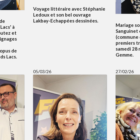
Voyage littéraire avec Stéphanie
Ledoux et son bel ouvrage
Lakbay-Echappées dessinées.
 de
Mariage sol
Lacs' à
Sanguinet 
outez et
(commune d
oignages
premiers t
samedi 28 m
 opus de
Gemme.
ds Lacs.
05/03/26
27/02/26