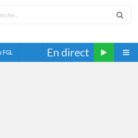
Biscarrosse 98.3 Plages océanes 91.1 Mimizan 93.7 Ste-Eulalie
94.7 Grand Dax 91.9 Soustons 90.1 Mt-de-Marsan
En direct
s FGL