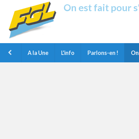
On est fait pour 
Fréquence G
1ère Radio FM du Nord des Landes, 
Montois et du Grand Dax
A la Une
L'info
Parlons-en !
On 