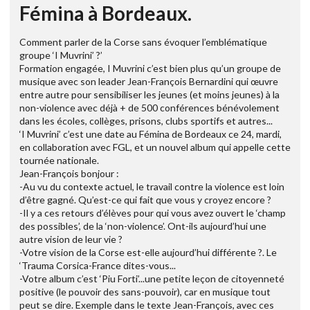
Fémina à Bordeaux.
Comment parler de la Corse sans évoquer l’emblématique
groupe ‘I Muvrini’ ?’
Formation engagée, I Muvrini c’est bien plus qu’un groupe de
musique avec son leader Jean-François Bernardini qui œuvre
entre autre pour sensibiliser les jeunes (et moins jeunes) à la
non-violence avec déjà + de 500 conférences bénévolement
dans les écoles, collèges, prisons, clubs sportifs et autres...
‘I Muvrini’ c’est une date au Fémina de Bordeaux ce 24, mardi,
en collaboration avec FGL, et un nouvel album qui appelle cette
tournée nationale.
Jean-François bonjour :
-Au vu du contexte actuel, le travail contre la violence est loin
d’être gagné. Qu’est-ce qui fait que vous y croyez encore ?
-Il y a ces retours d’élèves pour qui vous avez ouvert le ‘champ
des possibles’, de la ‘non-violence’. Ont-ils aujourd’hui une
autre vision de leur vie ?
-Votre vision de la Corse est-elle aujourd’hui différente ?. Le
‘Trauma Corsica-France dites-vous...
-Votre album c’est ‘Piu Forti’...une petite leçon de citoyenneté
positive (le pouvoir des sans-pouvoir), car en musique tout
peut se dire. Exemple dans le texte Jean-François, avec ces