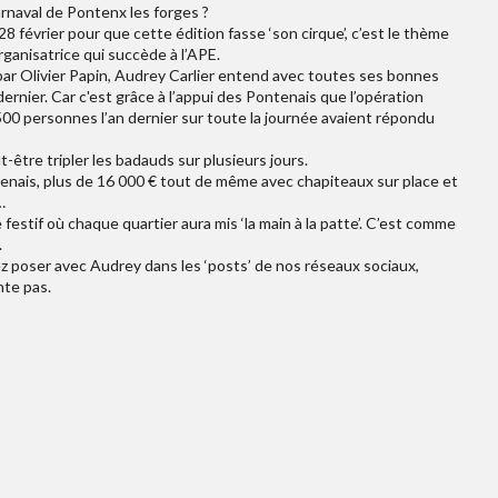
rnaval de Pontenx les forges ?
8 février pour que cette édition fasse ‘son cirque’, c’est le thème
organisatrice qui succède à l’APE.
par Olivier Papin, Audrey Carlier entend avec toutes ses bonnes
ernier. Car c'est grâce à l’appui des Pontenais que l’opération
500 personnes l’an dernier sur toute la journée avaient répondu
-être tripler les badauds sur plusieurs jours.
enais, plus de 16 000 € tout de même avec chapiteaux sur place et
…
festif où chaque quartier aura mis ‘la main à la patte’. C’est comme
.
ez poser avec Audrey dans les ‘posts’ de nos réseaux sociaux,
nte pas.