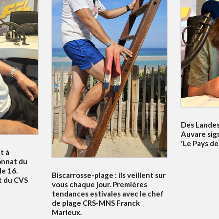
Des Landes 
Auvare sig
'Le Pays de
t à
onnat du
e 16.
Biscarrosse-plage : ils veillent sur
t du CVS
vous chaque jour. Premières
tendances estivales avec le chef
de plage CRS-MNS Franck
Marleux.