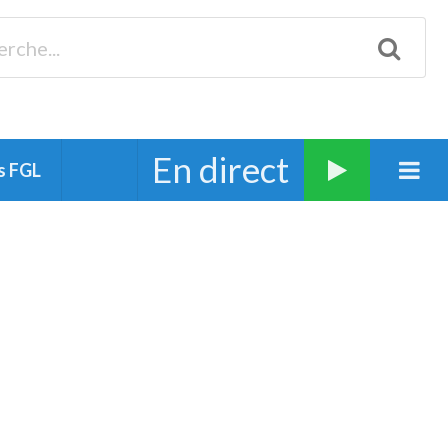
Biscarrosse 98.3 Plages océanes 91.1 Mimizan 93.7 Ste-Eulalie
94.7 Grand Dax 91.9 Soustons 90.1 Mt-de-Marsan
En direct
s FGL