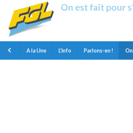
On est fait pour 
Fréquence G
1ère Radio FM du Nord des Landes, 
Montois et du Grand Dax
A la Une
L'info
Parlons-en !
On 