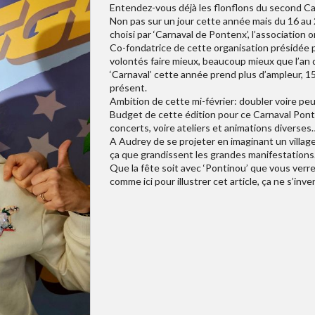
Entendez-vous déjà les flonflons du second Ca
Non pas sur un jour cette année mais du 16 au 2
choisi par ‘Carnaval de Pontenx’, l’association 
Co-fondatrice de cette organisation présidée 
volontés faire mieux, beaucoup mieux que l’an d
‘Carnaval’ cette année prend plus d’ampleur, 1
présent.
Ambition de cette mi-février: doubler voire peut
Budget de cette édition pour ce Carnaval Pont
concerts, voire ateliers et animations diverses
A Audrey de se projeter en imaginant un village 
ça que grandissent les grandes manifestations
Que la fête soit avec ‘Pontinou’ que vous verr
comme ici pour illustrer cet article, ça ne s’inve