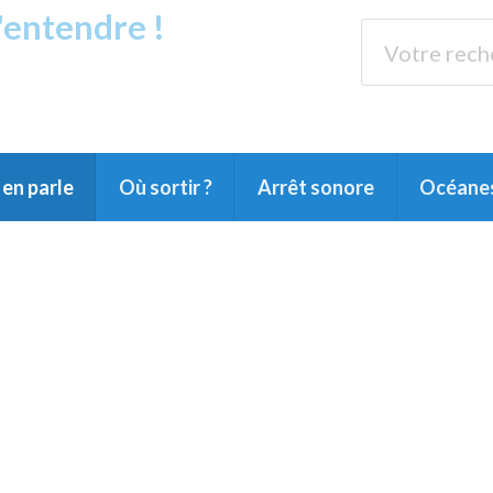
s'entendre !
rands Lacs
89.3 
du Littoral landais, du Marensin, du Pays
en parle
Où sortir ?
Arrêt sonore
Océane