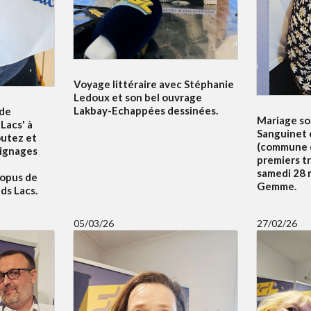
Voyage littéraire avec Stéphanie
Ledoux et son bel ouvrage
Lakbay-Echappées dessinées.
 de
Mariage sol
Lacs' à
Sanguinet 
outez et
(commune d
oignages
premiers t
samedi 28 m
 opus de
Gemme.
ds Lacs.
05/03/26
27/02/26