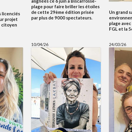
alignées ce 6 juin à Biscarrosse-
plage pour faire briller les étoiles
Un grand s
de cette 29ème édition prisée
s licenciés
environnem
par plus de 9000 spectateurs.
ur projet
plage avec
f citoyen
FGL et la 
10/04/26
24/03/26