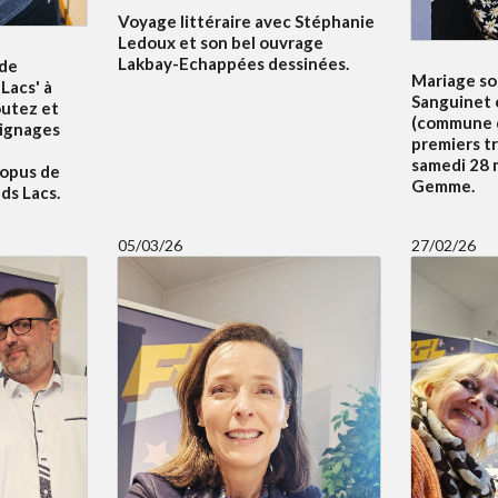
Voyage littéraire avec Stéphanie
Ledoux et son bel ouvrage
Lakbay-Echappées dessinées.
 de
Mariage sol
Lacs' à
Sanguinet 
outez et
(commune d
oignages
premiers t
samedi 28 m
 opus de
Gemme.
ds Lacs.
05/03/26
27/02/26