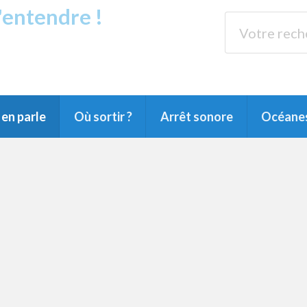
s'entendre !
rands Lacs
89.3 
du Littoral landais, du Marensin, du Pays
en parle
Où sortir ?
Arrêt sonore
Océane