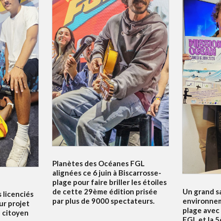
Planètes des Océanes FGL
alignées ce 6 juin à Biscarrosse-
plage pour faire briller les étoiles
Un grand s
de cette 29ème édition prisée
s licenciés
environnem
par plus de 9000 spectateurs.
ur projet
plage avec
f citoyen
FGL et la 