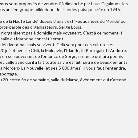
 vous sont proposés de vendredi à dimanche par Lous Cigalouns, les
lus ancien groupe folklorique des Landes puisque créé en 1946,
que de la Haute Lande’, depuis 3 ans c’est ‘Festidanses du Monde’ qui
orte-parole des organisateurs, Serge Louis.
 n’organisent pas à domicile mais voyagent. C’est à ce moment là
salle du Maroc se concrétiseront.
 décrivent pas mais se vivent. Celà sera pour ces cultures et
uillet avec le Chili, la Moldavie, l’Irlande, le Portugal et l’Andorre,
à en se souvenant de l’enfance de Serge, enfance qui lui a permis
c celle avec qui il a fait toute sa vie et fait naître de beaux enfants.
 à Morcenx La Nouvelle (et ses 5 000 âmes), il vous faut l’entendre,
reportage.
 20, cette fin de semaine, salle du Maroc, évènement qui n’attend