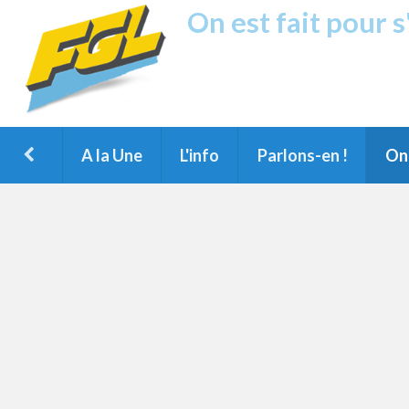
On est fait pour 
Fréquence G
1ère Radio FM du Nord des Landes, 
Montois et du Grand Dax
A la Une
L'info
Parlons-en !
On 