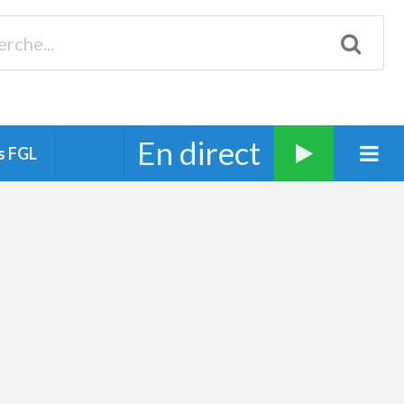
Biscarrosse 98.3 Plages océanes 91.1 Mimizan 93.7 Ste-Eulalie
94.7 Grand Dax 91.9 Soustons 90.1 Mt-de-Marsan
En direct
s FGL