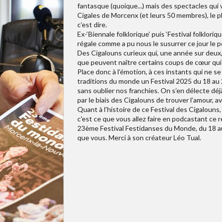
fantasque (quoique...) mais des spectacles qui
Cigales de Morcenx (et leurs 50 membres), le p
c’est dire.
Ex-‘Biennale folklorique’ puis ‘Festival folklori
régale comme a pu nous le susurrer ce jour le p
Des Cigalouns curieux qui, une année sur deux,
que peuvent naître certains coups de cœur qui 
Place donc à l’émotion, à ces instants qui ne se
traditions du monde un Festival 2025 du 18 au 20 j
sans oublier nos franchies. On s’en délecte déj
par le biais des Cigalouns de trouver l’amour, ave
Quant à l’histoire de ce Festival des Cigalouns,
c'est ce que vous allez faire en podcastant ce 
23ème Festival Festidanses du Monde, du 18 au
que vous. Merci à son créateur Léo Tual.