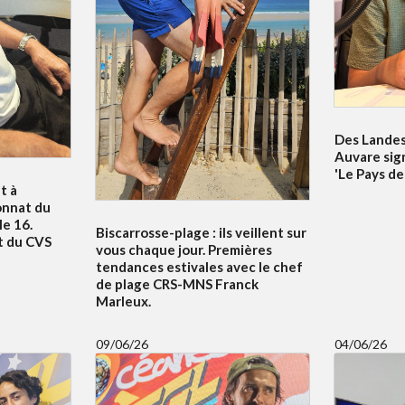
Des Landes 
Auvare sig
'Le Pays de
t à
onnat du
e 16.
Biscarrosse-plage : ils veillent sur
t du CVS
vous chaque jour. Premières
tendances estivales avec le chef
de plage CRS-MNS Franck
Marleux.
09/06/26
04/06/26