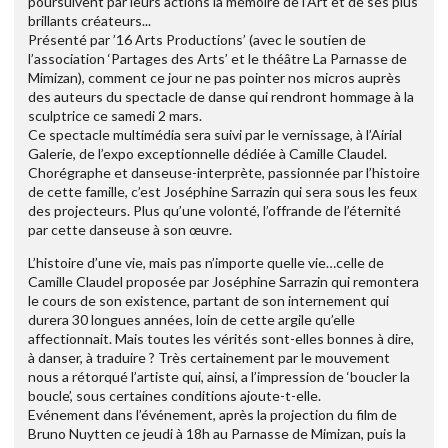
poursuivent par leurs actions la mémoire de l’Art et de ses plus
brillants créateurs...
Présenté par ’16 Arts Productions’ (avec le soutien de
l’association ‘Partages des Arts’ et le théâtre La Parnasse de
Mimizan), comment ce jour ne pas pointer nos micros auprès
des auteurs du spectacle de danse qui rendront hommage à la
sculptrice ce samedi 2 mars.
Ce spectacle multimédia sera suivi par le vernissage, à l’Airial
Galerie, de l’expo exceptionnelle dédiée à Camille Claudel.
Chorégraphe et danseuse-interprète, passionnée par l’histoire
de cette famille, c’est Joséphine Sarrazin qui sera sous les feux
des projecteurs. Plus qu’une volonté, l’offrande de l’éternité
par cette danseuse à son œuvre.
L’histoire d’une vie, mais pas n’importe quelle vie…celle de
Camille Claudel proposée par Joséphine Sarrazin qui remontera
le cours de son existence, partant de son internement qui
durera 30 longues années, loin de cette argile qu’elle
affectionnait. Mais toutes les vérités sont-elles bonnes à dire,
à danser, à traduire ? Très certainement par le mouvement
nous a rétorqué l’artiste qui, ainsi, a l’impression de ‘boucler la
boucle’, sous certaines conditions ajoute-t-elle.
Evénement dans l’événement, après la projection du film de
Bruno Nuytten ce jeudi à 18h au Parnasse de Mimizan, puis la