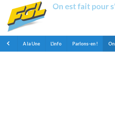
On est fait pour 
Fréquence G
1ère Radio FM du Nord des Landes, 
Montois et du Grand Dax
A la Une
L'info
Parlons-en !
On 