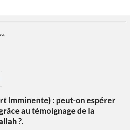
eu.
t Imminente) : peut-on espérer
' grâce au témoignage de la
llah ?.