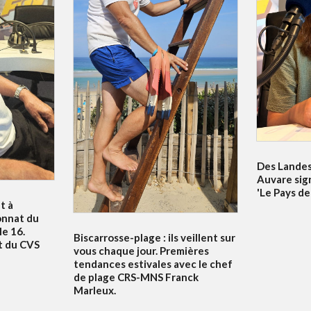
Des Landes 
Auvare sig
'Le Pays de
t à
onnat du
e 16.
Biscarrosse-plage : ils veillent sur
t du CVS
vous chaque jour. Premières
tendances estivales avec le chef
de plage CRS-MNS Franck
Marleux.