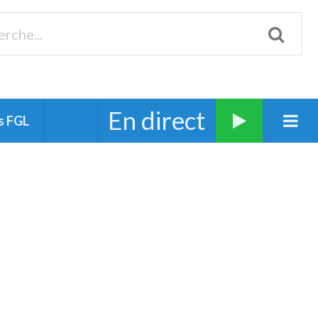
Biscarrosse 98.3 Plages océanes 91.1 Mimizan 93.7 Ste-Eulalie
94.7 Grand Dax 91.9 Soustons 90.1 Mt-de-Marsan
En direct
s FGL