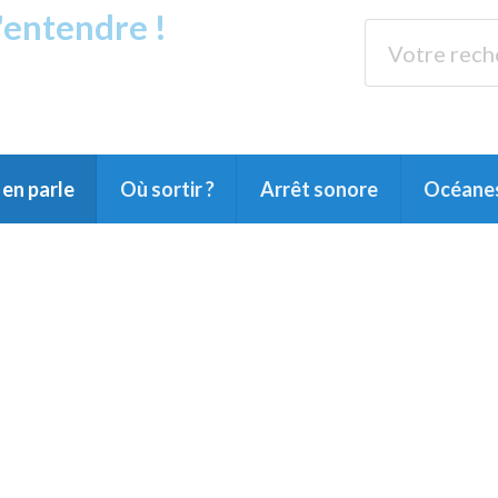
s'entendre !
rands Lacs
89.3 
du Littoral landais, du Marensin, du Pays
en parle
Où sortir ?
Arrêt sonore
Océane