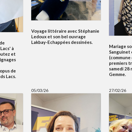
Voyage littéraire avec Stéphanie
Ledoux et son bel ouvrage
Lakbay-Echappées dessinées.
 de
Mariage sol
Lacs' à
Sanguinet 
outez et
(commune d
oignages
premiers t
samedi 28 m
 opus de
Gemme.
ds Lacs.
05/03/26
27/02/26