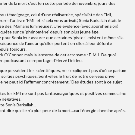
parler de la mort c’est (en cette période de novembre, jours des
au témoignage, celui d’une réalisatrice, spécialiste des EMI,
 d’un livre ‘EMI, et si cela vous arrivait’, Sonia Barkallah était le
sse des ‘Mamans lumineuses’. Une évidence (avec appréhension)
enquête sur ce ‘phénomène’ depuis son plus jeune âge.
e pour Sonia leur assurer que certaines ‘pistes’ existent même si la
nséquence de l’amour qu’elles portent en elles à leur défunte
epuis toujours.
Jack O’Connor, mais la lanterne de cet acronyme : E-M-I. De quoi
s en podcastant ce reportage d'Hervé Delrieu.
 que possèdent les scientifiques, ne s’expliquent pas d’où ce parfum
s sorties psychiques. Sont-elles le fruit de notre cerveau privé
e ne peut ici l’affirmer concrètement. ‘Des études sont à ce sujet
outes les EMI ne sont pas fantasmagoriques et positives comme aime
e négatives.
te Sonia Barkallah...
t dire qu’elle n’a plus peur de la mort…car l’énergie chemine après.