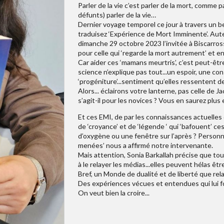
Parler de la vie c’est parler de la mort, comme 
défunts) parler de la vie…
Dernier voyage temporel ce jour à travers un be
traduisez ‘Expérience de Mort Imminente’. Auteure
dimanche 29 octobre 2023 l’invitée à Biscarro
pour celle qui ‘regarde la mort autrement’ et 
Car aider ces ‘mamans meurtris’, c’est peut-êtr
science n’explique pas tout...un espoir, une co
‘progéniture’...sentiment qu’elles ressentent d
Alors... éclairons votre lanterne, pas celle de 
s’agit-il pour les novices ? Vous en saurez plu
Et ces EMI, de par les connaissances actuelles
de ‘croyance’ et de ‘légende ‘ qui ‘bafouent’ ce
d’oxygène ou une fenêtre sur l’après ? Personn
menées’ nous a affirmé notre intervenante.
Mais attention, Sonia Barkallah précise que t
à le relayer les médias...elles peuvent hélas êtr
Bref, un Monde de dualité et de liberté que rela
Des expériences vécues et entendues qui lui fon
On veut bien la croire...