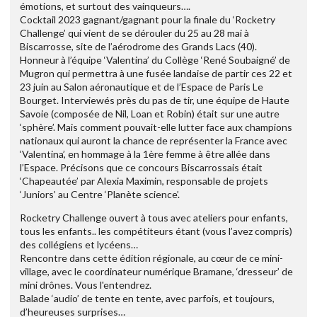
émotions, et surtout des vainqueurs….
Cocktail 2023 gagnant/gagnant pour la finale du ‘Rocketry
Challenge’ qui vient de se dérouler du 25 au 28 mai à
Biscarrosse, site de l’aérodrome des Grands Lacs (40).
Honneur à l’équipe ‘Valentina’ du Collège ‘René Soubaigné’ de
Mugron qui permettra à une fusée landaise de partir ces 22 et
23 juin au Salon aéronautique et de l’Espace de Paris Le
Bourget. Interviewés près du pas de tir, une équipe de Haute
Savoie (composée de Nil, Loan et Robin) était sur une autre
‘sphère’. Mais comment pouvait-elle lutter face aux champions
nationaux qui auront la chance de représenter la France avec
‘Valentina’, en hommage à la 1ère femme à être allée dans
l’Espace. Précisons que ce concours Biscarrossais était
‘Chapeautée’ par Alexia Maximin, responsable de projets
‘Juniors’ au Centre ‘Planète science’.
Rocketry Challenge ouvert à tous avec ateliers pour enfants,
tous les enfants.. les compétiteurs étant (vous l’avez compris)
des collégiens et lycéens…
Rencontre dans cette édition régionale, au cœur de ce mini-
village, avec le coordinateur numérique Bramane, ‘dresseur’ de
mini drônes. Vous l'entendrez.
Balade ‘audio’ de tente en tente, avec parfois, et toujours,
d’heureuses surprises…