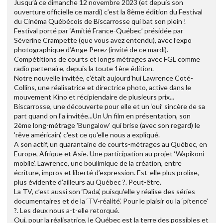
Jusqu’à ce dimanche 12 novembre 2023 (et depuis son
ouverture officielle ce mardi) c’est la 8ème édition du Festival
du Cinéma Québécois de Biscarrosse qui bat son plein !
Festival porté par ‘Amitié France-Québec’ présidée par
Séverine Crampette (que vous avez entendu), avec l’expo
photographique d’Ange Perez (invité de ce mardi).
Compétitions de courts et longs métrages avec FGL comme
radio partenaire, depuis la toute 1ère édition.
Notre nouvelle invitée, c’était aujourd’hui Lawrence Coté-
Collins, une réalisatrice et directrice photo, active dans le
mouvement Kino et récipiendaire de plusieurs prix...
Biscarrosse, une découverte pour elle et un ‘oui’ sincère de sa
part quand on l'a invitée...Un Un film en présentation, son
2ème long-métrage 'Bungalow' qui brise (avec son regard) le
'rêve américain', c'est ce qu'elle nous a expliqué.
A son actif, un quarantaine de courts-métrages au Québec, en
Europe, Afrique et Asie. Une participation au projet ‘Wapikoni
mobile’. Lawrence, une boulimique de la création, entre
écriture, impros et liberté d’expression. Est-elle plus prolixe,
plus évidente d’ailleurs au Québec ?. Peut-être.
La TV, c’est aussi son ‘Dada’, puisqu'elle y réalise des séries
documentaires et de la ‘TV-réalité’. Pour le plaisir ou la ‘pitence’
?. Les deux nous a-t-elle retorqué.
Oui, pour la réalisatrice, le Québec est la terre des possibles et