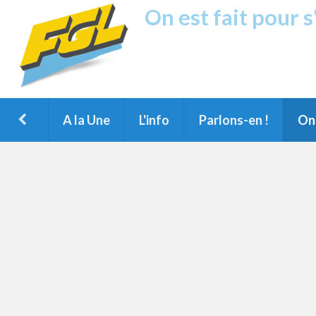
On est fait pour 
Fréquence G
1ère Radio FM du Nord des Landes, 
Montois et du Grand Dax
A la Une
L'info
Parlons-en !
On 