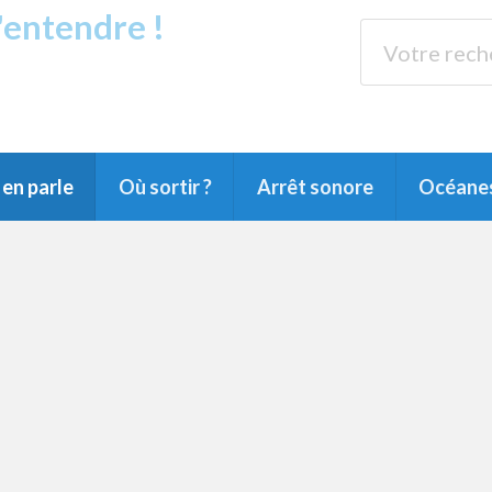
s'entendre !
rands Lacs
89.3 
du Littoral landais, du Marensin, du Pays
en parle
Où sortir ?
Arrêt sonore
Océane