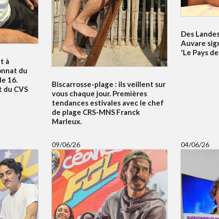
Des Landes 
Auvare sig
'Le Pays de
t à
onnat du
e 16.
Biscarrosse-plage : ils veillent sur
t du CVS
vous chaque jour. Premières
tendances estivales avec le chef
de plage CRS-MNS Franck
Marleux.
09/06/26
04/06/26