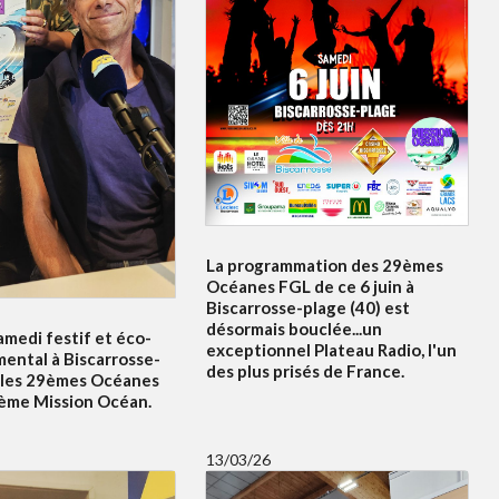
La programmation des 29èmes
Océanes FGL de ce 6 juin à
Biscarrosse-plage (40) est
désormais bouclée...un
amedi festif et éco-
exceptionnel Plateau Radio, l'un
ental à Biscarrosse-
des plus prisés de France.
 les 29èmes Océanes
5ème Mission Océan.
13/03/26