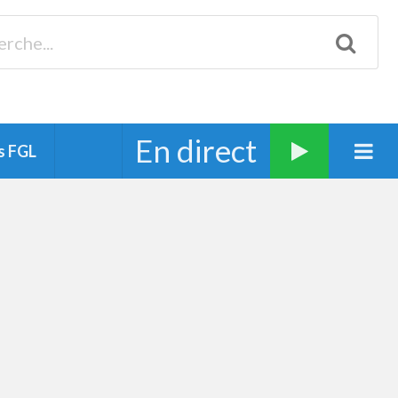
Biscarrosse 98.3 Plages océanes 91.1 Mimizan 93.7 Ste-Eulalie
94.7 Grand Dax 91.9 Soustons 90.1 Mt-de-Marsan
En direct
s FGL