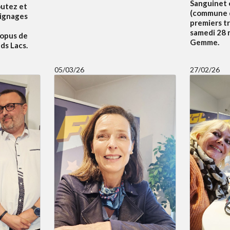
Sanguinet 
outez et
(commune d
oignages
premiers t
samedi 28 m
 opus de
Gemme.
ds Lacs.
05/03/26
27/02/26