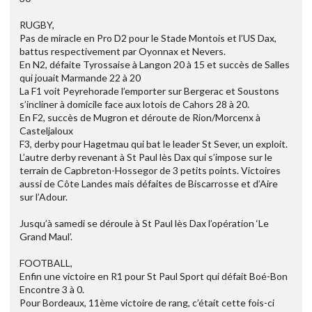
RUGBY,
Pas de miracle en Pro D2 pour le Stade Montois et l’US Dax,
battus respectivement par Oyonnax et Nevers.
En N2, défaite Tyrossaise à Langon 20 à 15 et succès de Salles
qui jouait Marmande 22 à 20
La F1 voit Peyrehorade l’emporter sur Bergerac et Soustons
s’incliner à domicile face aux lotois de Cahors 28 à 20.
En F2, succès de Mugron et déroute de Rion/Morcenx à
Casteljaloux
F3, derby pour Hagetmau qui bat le leader St Sever, un exploit.
L’autre derby revenant à St Paul lès Dax qui s’impose sur le
terrain de Capbreton-Hossegor de 3 petits points. Victoires
aussi de Côte Landes mais défaites de Biscarrosse et d’Aire
sur l’Adour.
Jusqu’à samedi se déroule à St Paul lès Dax l’opération ‘Le
Grand Maul’.
FOOTBALL,
Enfin une victoire en R1 pour St Paul Sport qui défait Boé-Bon
Encontre 3 à 0.
Pour Bordeaux, 11ème victoire de rang, c’était cette fois-ci