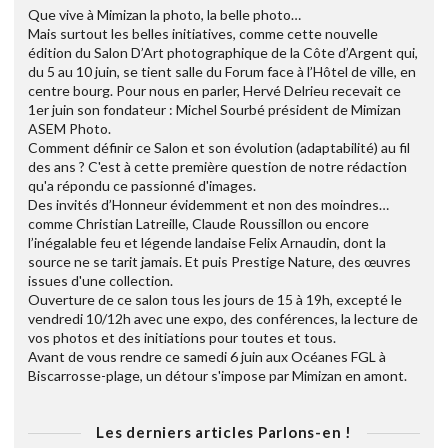
Que vive à Mimizan la photo, la belle photo…
Mais surtout les belles initiatives, comme cette nouvelle
édition du Salon D’Art photographique de la Côte d’Argent qui,
du 5 au 10 juin, se tient salle du Forum face à l’Hôtel de ville, en
centre bourg. Pour nous en parler, Hervé Delrieu recevait ce
1er juin son fondateur : Michel Sourbé président de Mimizan
ASEM Photo.
Comment définir ce Salon et son évolution (adaptabilité) au fil
des ans ? C'est à cette première question de notre rédaction
qu'a répondu ce passionné d'images.
Des invités d’Honneur évidemment et non des moindres…
comme Christian Latreille, Claude Roussillon ou encore
l’inégalable feu et légende landaise Felix Arnaudin, dont la
source ne se tarit jamais. Et puis Prestige Nature, des œuvres
issues d'une collection.
Ouverture de ce salon tous les jours de 15 à 19h, excepté le
vendredi 10/12h avec une expo, des conférences, la lecture de
vos photos et des initiations pour toutes et tous.
Avant de vous rendre ce samedi 6 juin aux Océanes FGL à
Biscarrosse-plage, un détour s'impose par Mimizan en amont.
Les derniers articles Parlons-en !