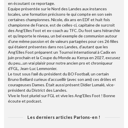
en écoutant ce reportage.
Equipe présentée sur le Nord des Landes aux instances
locales, une formation précisons-le qui compte en son sein
certaines championnes. Nicole, dix ans en EDF et huit fois
championne de France, est de celles-ci, capitaine de surcroit
des Ang’Elles Foot et ex-coach au TFC. Du foot sans hiérarchie
et qu’importe le niveau, un bel exemple de communion autour
d’une même passion et de valeurs partagées pour ces 26 filles
qui étaient présentes dans nos Landes, d’autant que les
Ang’Elles Foot préparent un Tournoi international à Cadix en
juin prochain et la Coupe du Monde au Kenya en 2027, excusez
du peu...un vrai plaisir pour notre ancien pro et chroniqueur
d’FGL, Jean-Luc Lemmonier.
Le tout sous l’œil du président du BO Football, un certain
Bruno Belliard curieux d’accueillir (avec son ami) ces drôles et
courageuses Dames. Était aussi présent Didier Lumalé, vice-
président du District des Landes.
Vive le foot pluriel sur FGL et vive les Ang’Elles Foot ! Bonne
écoute et podcast.
Les derniers articles Parlons-en !