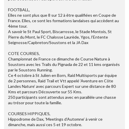
FOOTBALL,
Elles ne sont plus que 8 sur 12 à être qualifiées en Coupe de
France. Elles, ce sont les formations landaises qui accèdent au
4ème tour.
A savoir le St Paul Sport, Biscarrosse, le Stade Montois, St
Pierre du Mont, le FC Chalosse Laurède, Ygos, l’Entente
Seignosse/Capbreton/Soustons et la JA Dax
COTE COURSES,
Championnat de France ce dimanche de Course Nature à
Soustons avec les Trails du Pignada de 22 et 11 kms organisés
par le Soustons Running.
Ce 4 octobre à St Julien en Born, Raid Multisports par équipe
de 2 personnes, Raid Trail et Vtt appelé ‘Aventure en Côte
Landes Nature’ avec parcours Expert sur une distance de 80
Kms et parcours Découverte sur 55 Kms.
250 participants sont attendus avec en parallèle une chasse
au trésor pour toute la famille.
COURSES HIPPIQUES,
Hippodrome de Dax, ‘Meetings d’Automne’ à venir ce
dimanche, mais aussi ces 5 et 19 octobre.