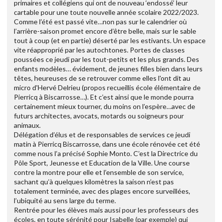
primaires et collégiens qui ont de nouveau ‘endossé’ leur
cartable pour une toute nouvelle année scolaire 2022/2023.
Comme l’été est passé vite…non pas sur le calendrier où
l’arrière-saison promet encore d’être belle, mais sur le sable
tout à coup (et en partie) déserté par les estivants. Un espace
vite réapproprié par les autochtones. Portes de classes
poussées ce jeudi par les tout-petits et les plus grands. Des
enfants modèles… évidement, de jeunes filles bien dans leurs
têtes, heureuses de se retrouver comme elles l'ont dit au
micro d'Hervé Delrieu (propos recueillis école élémentaire de
Pierricq à Biscarrosse…). Et c’est ainsi que le monde pourra
certainement mieux tourner, du moins on l’espère…avec de
futurs architectes, avocats, motards ou soigneurs pour
animaux.
Délégation d’élus et de responsables de services ce jeudi
matin à Pierricq Biscarrosse, dans une école rénovée cet été
comme nous l’a précisé Sophie Monto. C’est la Directrice du
Pôle Sport, Jeunesse et Education de la Ville. Une course
contre la montre pour elle et l’ensemble de son service,
sachant qu’à quelques kilomètres la saison n’est pas
totalement terminée, avec des plages encore surveillées,
l’ubiquité au sens large du terme.
Rentrée pour les élèves mais aussi pour les professeurs des
écoles, en toute sérénité pour Isabelle (par exemple) qui