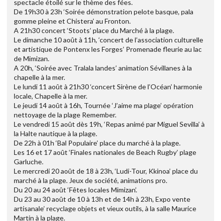
spectacle étoilé sur le thème des fées.
De 19h30 à 23h ‘Soirée démonstration pelote basque, pala
gomme pleine et Chistera’ au Fronton.
A 21h30 concert ‘Stoots’ place du Marché à la plage.
Le dimanche 10 août à 11h, ‘concert de l’association culturelle
et artistique de Pontenx les Forges’ Promenade fleurie au lac
de Mimizan.
A 20h, ‘Soirée avec Tralala landes’ animation Sévillanes à la
chapelle à la mer.
Le lundi 11 août à 21h30 ‘concert Sirène de l’Océan’ harmonie
locale, Chapelle à la mer.
Le jeudi 14 août à 16h, Tournée ‘J’aime ma plage’ opération
nettoyage de la plage Remember.
Le vendredi 15 août dès 19h, ‘Repas animé par Miguel Sevilla’ à
la Halte nautique à la plage.
De 22h à 01h ‘Bal Populaire’ place du marché à la plage.
Les 16 et 17 août ‘Finales nationales de Beach Rugby’ plage
Garluche.
Le mercredi 20 août de 18 à 23h, ‘Ludi-Tour, Kkinoa’ place du
marché à la plage. Jeux de société, animations pro.
Du 20 au 24 août ‘Fêtes locales Mimizan’.
Du 23 au 30 août de 10 à 13h et de 14h à 23h, Expo vente
artisanale’ recyclage objets et vieux outils, à la salle Maurice
Martin à la plage.