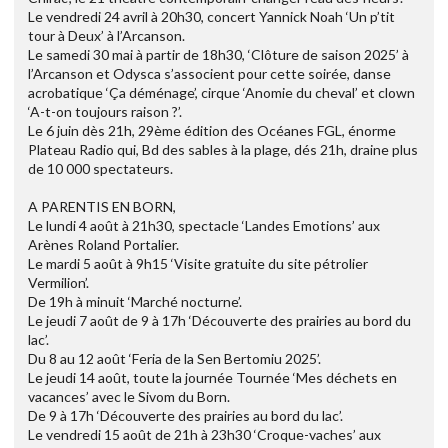
Le vendredi 24 avril à 20h30, concert Yannick Noah ‘Un p’tit
tour à Deux’ à l’Arcanson.
Le samedi 30 mai à partir de 18h30, ‘Clôture de saison 2025’ à
l’Arcanson et Odysca s’associent pour cette soirée, danse
acrobatique ‘Ça déménage’, cirque ‘Anomie du cheval’ et clown
‘A-t-on toujours raison ?’.
Le 6 juin dès 21h, 29ème édition des Océanes FGL, énorme
Plateau Radio qui, Bd des sables à la plage, dés 21h, draine plus
de 10 000 spectateurs.
A PARENTIS EN BORN,
Le lundi 4 août à 21h30, spectacle ‘Landes Emotions’ aux
Arènes Roland Portalier.
Le mardi 5 août à 9h15 ‘Visite gratuite du site pétrolier
Vermilion’.
De 19h à minuit ‘Marché nocturne’.
Le jeudi 7 août de 9 à 17h ‘Découverte des prairies au bord du
lac’.
Du 8 au 12 août ‘Feria de la Sen Bertomiu 2025’.
Le jeudi 14 août, toute la journée Tournée ‘Mes déchets en
vacances’ avec le Sivom du Born.
De 9 à 17h ‘Découverte des prairies au bord du lac’.
Le vendredi 15 août de 21h à 23h30 ‘Croque-vaches’ aux