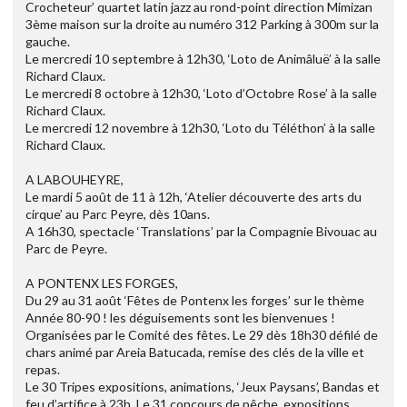
Crocheteur’ quartet latin jazz au rond-point direction Mimizan
3ème maison sur la droite au numéro 312 Parking à 300m sur la
gauche.
Le mercredi 10 septembre à 12h30, ‘Loto de Animâluë’ à la salle
Richard Claux.
Le mercredi 8 octobre à 12h30, ‘Loto d’Octobre Rose’ à la salle
Richard Claux.
Le mercredi 12 novembre à 12h30, ‘Loto du Téléthon’ à la salle
Richard Claux.
A LABOUHEYRE,
Le mardi 5 août de 11 à 12h, ‘Atelier découverte des arts du
cirque’ au Parc Peyre, dès 10ans.
A 16h30, spectacle ‘Translations’ par la Compagnie Bivouac au
Parc de Peyre.
A PONTENX LES FORGES,
Du 29 au 31 août ‘Fêtes de Pontenx les forges’ sur le thème
Année 80-90 ! les déguisements sont les bienvenues !
Organisées par le Comité des fêtes. Le 29 dès 18h30 défilé de
chars animé par Areia Batucada, remise des clés de la ville et
repas.
Le 30 Tripes expositions, animations, ‘Jeux Paysans’, Bandas et
feu d’artifice à 23h. Le 31 concours de pêche, expositions,