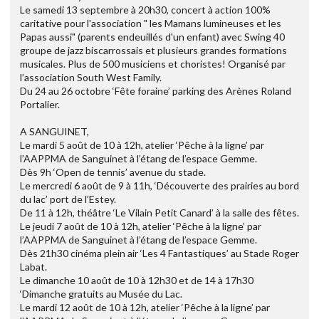
Le samedi 13 septembre à 20h30, concert à action 100%
caritative pour l'association " les Mamans lumineuses et les
Papas aussi" (parents endeuillés d'un enfant) avec Swing 40
groupe de jazz biscarrossais et plusieurs grandes formations
musicales. Plus de 500 musiciens et choristes! Organisé par
l’association South West Family.
Du 24 au 26 octobre ‘Fête foraine’ parking des Arènes Roland
Portalier.
A SANGUINET,
Le mardi 5 août de 10 à 12h, atelier ‘Pêche à la ligne’ par
l’AAPPMA de Sanguinet à l’étang de l’espace Gemme.
Dès 9h ‘Open de tennis’ avenue du stade.
Le mercredi 6 août de 9 à 11h, ‘Découverte des prairies au bord
du lac’ port de l’Estey.
De 11 à 12h, théâtre ‘Le Vilain Petit Canard’ à la salle des fêtes.
Le jeudi 7 août de 10 à 12h, atelier ‘Pêche à la ligne’ par
l’AAPPMA de Sanguinet à l’étang de l’espace Gemme.
Dès 21h30 cinéma plein air ‘Les 4 Fantastiques’ au Stade Roger
Labat.
Le dimanche 10 août de 10 à 12h30 et de 14 à 17h30
‘Dimanche gratuits au Musée du Lac.
Le mardi 12 août de 10 à 12h, atelier ‘Pêche à la ligne’ par