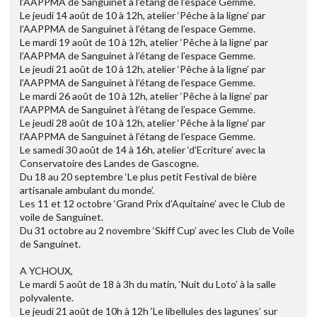
l’AAPPMA de Sanguinet à l’étang de l’espace Gemme.
Le jeudi 14 août de 10 à 12h, atelier ‘Pêche à la ligne’ par
l’AAPPMA de Sanguinet à l’étang de l’espace Gemme.
Le mardi 19 août de 10 à 12h, atelier ‘Pêche à la ligne’ par
l’AAPPMA de Sanguinet à l’étang de l’espace Gemme.
Le jeudi 21 août de 10 à 12h, atelier ‘Pêche à la ligne’ par
l’AAPPMA de Sanguinet à l’étang de l’espace Gemme.
Le mardi 26 août de 10 à 12h, atelier ‘Pêche à la ligne’ par
l’AAPPMA de Sanguinet à l’étang de l’espace Gemme.
Le jeudi 28 août de 10 à 12h, atelier ‘Pêche à la ligne’ par
l’AAPPMA de Sanguinet à l’étang de l’espace Gemme.
Le samedi 30 août de 14 à 16h, atelier ‘d’Ecriture’ avec la
Conservatoire des Landes de Gascogne.
Du 18 au 20 septembre ‘Le plus petit Festival de bière
artisanale ambulant du monde’.
Les 11 et 12 octobre ‘Grand Prix d’Aquitaine’ avec le Club de
voile de Sanguinet.
Du 31 octobre au 2 novembre ‘Skiff Cup’ avec les Club de Voile
de Sanguinet.
A YCHOUX,
Le mardi 5 août de 18 à 3h du matin, ‘Nuit du Loto’ à la salle
polyvalente.
Le jeudi 21 août de 10h à 12h ‘Le libellules des lagunes’ sur