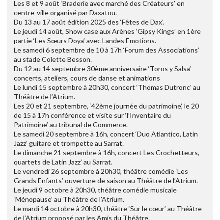
Les 8 et 9 août ‘Braderie avec marché des Créateurs’ en
centre-ville organisé par Daxatou.
Du 13 au 17 août édition 2025 des ‘Fêtes de Dax’.
Le jeudi 14 août, Show case aux Arènes ‘Gipsy Kings’ en 1ère
partie ‘Les Sœurs Doya’ avec Landes Emotions.
Le samedi 6 septembre de 10 à 17h ‘Forum des Associations’
au stade Colette Besson.
Du 12 au 14 septembre 30ème anniversaire ‘Toros y Salsa’
concerts, ateliers, cours de danse et animations
Le lundi 15 septembre à 20h30, concert ‘Thomas Dutronc’ au
Théâtre de l’Atrium.
Les 20 et 21 septembre, ‘42ème journée du patrimoine’, le 20
de 15 à 17h conférence et visite sur ‘l’Inventaire du
Patrimoine’ au tribunal de Commerce.
Le samedi 20 septembre à 16h, concert ‘Duo Atlantico, Latin
Jazz’ guitare et trompette au Sarrat.
Le dimanche 21 septembre à 16h, concert Les Crochetteurs,
quartets de Latin Jazz’ au Sarrat.
Le vendredi 26 septembre à 20h30, théâtre comédie ‘Les
Grands Enfants’ ouverture de saison au Théâtre de l’Atrium.
Le jeudi 9 octobre à 20h30, théâtre comédie musicale
‘Ménopause’ au Théâtre de l’Atrium.
Le mardi 14 octobre à 20h30, théâtre ‘Sur le cœur’ au Théâtre
de l’Atrium proposé par les Amis du Théâtre.