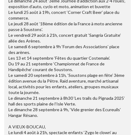
Le dimanche 24 août ‘3ème Journée d’addiction aux 2-4 roues’,
exposition d’auto, cyclo et moto, animation et buvette
Le lundi 25 août à 19h, concert ‘Corner Craft Beer’ place du
commerce.
Le jeudi 28 août ‘18ème édition de la France à moto ancienne
passe à Soustons’.
Le vendredi 29 août à 21h, concert gratuit ‘Sangria Gratuite’
allée des Arènes.
Le samedi 6 septembre à 9h ‘Forum des Associations’ place
des arènes.
Les 13 et 14 septembre ‘Fêtes du quartier Costemale’.
Du 19 au 21 septembre ‘Championnat de France de
Handipêche’ courant de Soustons.
Le samedi 20 septembre à 11h, ‘Soustons plage en fête’ 3ème
édition avenue du la Pêtre. Raid aventure, marché artisanal
local, activités pour les enfants, ateliers, groupes musicaux
toute la journée.
Le dimanche 21 septembre à 8h30 ‘Les trails du Pignada 2025’
hall des sports plaine de l’Isle Verte.
Le dimanche 28 septembre à 9h, ‘Vide grenier des Ecureuils’
Hangar Résano.
A VIEUX-BOUCAU,
Le lundi 4 août à 21h, spectacle enfants ‘Zygo le clown’ au