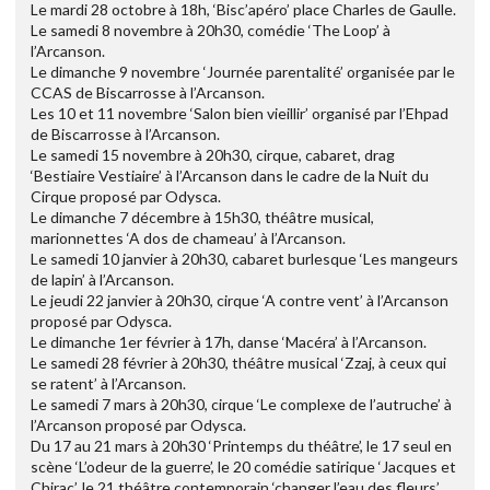
Le mardi 28 octobre à 18h, ‘Bisc’apéro’ place Charles de Gaulle.
Le samedi 8 novembre à 20h30, comédie ‘The Loop’ à
l’Arcanson.
Le dimanche 9 novembre ‘Journée parentalité’ organisée par le
CCAS de Biscarrosse à l’Arcanson.
Les 10 et 11 novembre ‘Salon bien vieillir’ organisé par l’Ehpad
de Biscarrosse à l’Arcanson.
Le samedi 15 novembre à 20h30, cirque, cabaret, drag
‘Bestiaire Vestiaire’ à l’Arcanson dans le cadre de la Nuit du
Cirque proposé par Odysca.
Le dimanche 7 décembre à 15h30, théâtre musical,
marionnettes ‘A dos de chameau’ à l’Arcanson.
Le samedi 10 janvier à 20h30, cabaret burlesque ‘Les mangeurs
de lapin’ à l’Arcanson.
Le jeudi 22 janvier à 20h30, cirque ‘A contre vent’ à l’Arcanson
proposé par Odysca.
Le dimanche 1er février à 17h, danse ‘Macéra’ à l’Arcanson.
Le samedi 28 février à 20h30, théâtre musical ‘Zzaj, à ceux qui
se ratent’ à l’Arcanson.
Le samedi 7 mars à 20h30, cirque ‘Le complexe de l’autruche’ à
l’Arcanson proposé par Odysca.
Du 17 au 21 mars à 20h30 ‘Printemps du théâtre’, le 17 seul en
scène ‘L’odeur de la guerre’, le 20 comédie satirique ‘Jacques et
Chirac’, le 21 théâtre contemporain ‘changer l’eau des fleurs’.