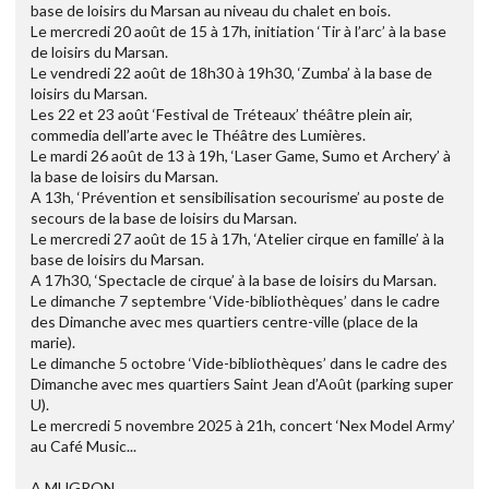
base de loisirs du Marsan au niveau du chalet en bois.
Le mercredi 20 août de 15 à 17h, initiation ‘Tir à l’arc’ à la base
de loisirs du Marsan.
Le vendredi 22 août de 18h30 à 19h30, ‘Zumba’ à la base de
loisirs du Marsan.
Les 22 et 23 août ‘Festival de Tréteaux’ théâtre plein air,
commedia dell’arte avec le Théâtre des Lumières.
Le mardi 26 août de 13 à 19h, ‘Laser Game, Sumo et Archery’ à
la base de loisirs du Marsan.
A 13h, ‘Prévention et sensibilisation secourisme’ au poste de
secours de la base de loisirs du Marsan.
Le mercredi 27 août de 15 à 17h, ‘Atelier cirque en famille’ à la
base de loisirs du Marsan.
A 17h30, ‘Spectacle de cirque’ à la base de loisirs du Marsan.
Le dimanche 7 septembre ‘Vide-bibliothèques’ dans le cadre
des Dimanche avec mes quartiers centre-ville (place de la
marie).
Le dimanche 5 octobre ‘Vide-bibliothèques’ dans le cadre des
Dimanche avec mes quartiers Saint Jean d’Août (parking super
U).
Le mercredi 5 novembre 2025 à 21h, concert ‘Nex Model Army’
au Café Music...
A MUGRON,