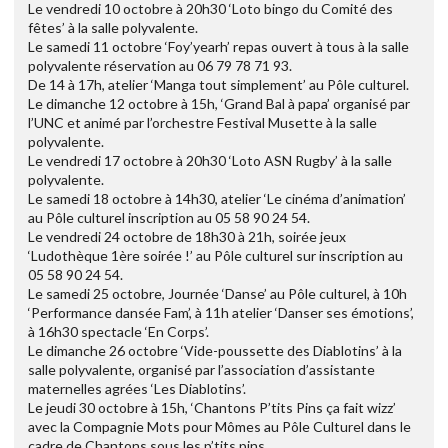
Le vendredi 10 octobre à 20h30 ‘Loto bingo du Comité des
fêtes’ à la salle polyvalente.
Le samedi 11 octobre ‘Foy’yearh’ repas ouvert à tous à la salle
polyvalente réservation au 06 79 78 71 93.
De 14 à 17h, atelier ‘Manga tout simplement’ au Pôle culturel.
Le dimanche 12 octobre à 15h, ‘Grand Bal à papa’ organisé par
l’UNC et animé par l’orchestre Festival Musette à la salle
polyvalente.
Le vendredi 17 octobre à 20h30 ‘Loto ASN Rugby’ à la salle
polyvalente.
Le samedi 18 octobre à 14h30, atelier ‘Le cinéma d’animation’
au Pôle culturel inscription au 05 58 90 24 54.
Le vendredi 24 octobre de 18h30 à 21h, soirée jeux
‘Ludothèque 1ère soirée !’ au Pôle culturel sur inscription au
05 58 90 24 54.
Le samedi 25 octobre, Journée ‘Danse’ au Pôle culturel, à 10h
‘Performance dansée Fam’, à 11h atelier ‘Danser ses émotions’,
à 16h30 spectacle ‘En Corps’.
Le dimanche 26 octobre ‘Vide-poussette des Diablotins’ à la
salle polyvalente, organisé par l’association d’assistante
maternelles agrées ‘Les Diablotins’.
Le jeudi 30 octobre à 15h, ‘Chantons P’tits Pins ça fait wizz’
avec la Compagnie Mots pour Mômes au Pôle Culturel dans le
cadre de Chantons sous les p’tits pins.