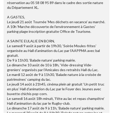
réservation au 05 58 08 95 89 dans le cadre des sortie nature
du Département XL.
A GASTES,
Le jeudi 21 août Tournée ‘Mes déchets en vacance’ au marché.
A 10h ‘Marche découverte de l’environnement à Gastes’
parking plage inscription gratuite Office de Tourisme.
A SAINTE EULALIE EN BORN,
Le samedi 9 août à partir de 19h30, ‘Soirée Moules-frites’
organisée au Hall d’animation du Lac par l’AAPPMA avec bal
gratuit.
De 9 à 11h30, ‘Balade nature’ parking mairie.
Le dimanche 10 août de 10 à 18h, ‘Vide-dressing Vide-
greniers’ organisés par l’Amicales des retraités Hall du Lac.
Le mardi 12 août de 9 à 11h30, ‘Balade nature à la croisée de
patrimoines’ camping du lac.
Le jeudi 14 août à 21h45, cinéma plein air gratuit ‘Un petit truc
en plus’ Hall d’animation du Lac par le Foyer des Jeunes avec
buvette chichis pop-corn.
Le samedi 16 août 18h minuit, ‘Fête au lac et repas champêtre’
Hall d’animation du lac par le Rugby-club.
Le dimanche 17 août de 9 à 11h, ‘Balade nature’ parking mairie.
Le mercredi 20 août de 9 à 11h30, ‘Balade nature entre lac et