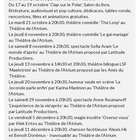
Du 17 au 19 octobre ‘Clap sur le Polar’, Salon du livre,
littérature, audiovisuel et pop culture, dédicaces, tables-ronde,
rencontres, films et animations gratuites.
Le mardi 21 octobre à 20h30, théâtre comédie ‘The Loop’ au
Théâtre de l’Atrium.
Le jeudi 6 novembre à 20h30, théâtre comédie ‘Le gai mariage’
au Théâtre de l’Atrium.
Le samedi 8 novembre à 20h30, spectacle Sofia Aram ‘Le
monde d’après’ au Théâtre de l’Atrium proposé par Latitude
Productions.
Le jeudi 13 novembre à 14h30 et 20h30, théâtre bilingue LSF
‘Maelström’ au Théâtre de l’Atrium proposé par les Amis du
Théâtre.
Le jeudi 20 novembre à 20h30, humour seule en scène ‘La
Joconde parle enfin’ par Karina Marimon au Théâtre de
l’Atrium.
Le samedi 29 novembre à 20h30, spectacle Anne Roumanoff
‘L’expérience de la vie’après’ au Théâtre de l’Atrium proposé
par Latitude Productions.
Le vendredi 5 décembre à 20h30, magie insolite ‘Oserez-vous’
par Klek Entos au Théâtre de l’Atrium.
Le jeudi 11 décembre à 20h30, chanson facétieuse ‘Alexis Hk
et Benoît Dorémus - Inavouable’ au Théâtre de l’Atrium