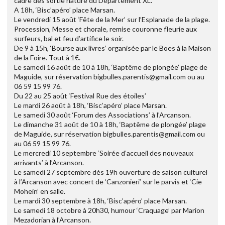
cadre des sortie nature du Département XL.
A 18h, ‘Bisc’apéro’ place Marsan.
Le vendredi 15 août ‘Fête de la Mer’ sur l’Esplanade de la plage.
Procession, Messe et chorale, remise couronne fleurie aux
surfeurs, bal et feu d’artifice le soir.
De 9 à 15h, ‘Bourse aux livres’ organisée par le Boes à la Maison
de la Foire. Tout à 1€.
Le samedi 16 août de 10 à 18h, ‘Baptême de plongée’ plage de
Maguide, sur réservation bigbulles.parentis@gmail.com ou au
06 59 15 99 76.
Du 22 au 25 août ‘Festival Rue des étoiles’
Le mardi 26 août à 18h, ‘Bisc’apéro’ place Marsan.
Le samedi 30 août ‘Forum des Associations’ à l’Arcanson.
Le dimanche 31 août de 10 à 18h, ‘Baptême de plongée’ plage
de Maguide, sur réservation bigbulles.parentis@gmail.com ou
au 06 59 15 99 76.
Le mercredi 10 septembre ‘Soirée d’accueil des nouveaux
arrivants’ à l’Arcanson.
Le samedi 27 septembre dès 19h ouverture de saison culturel
à l’Arcanson avec concert de ‘Canzonieri’ sur le parvis et ‘Cie
Mohein’ en salle.
Le mardi 30 septembre à 18h, ‘Bisc’apéro’ place Marsan.
Le samedi 18 octobre à 20h30, humour ‘Craquage’ par Marion
Mezadorian à l’Arcanson.