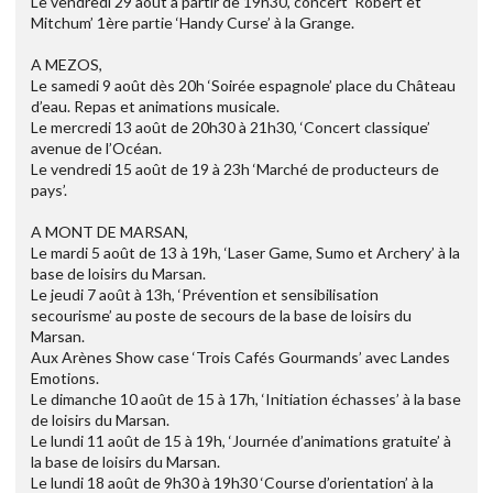
Le vendredi 29 août à partir de 19h30, concert ‘Robert et
Mitchum’ 1ère partie ‘Handy Curse’ à la Grange.
A MEZOS,
Le samedi 9 août dès 20h ‘Soirée espagnole’ place du Château
d’eau. Repas et animations musicale.
Le mercredi 13 août de 20h30 à 21h30, ‘Concert classique’
avenue de l’Océan.
Le vendredi 15 août de 19 à 23h ‘Marché de producteurs de
pays’.
A MONT DE MARSAN,
Le mardi 5 août de 13 à 19h, ‘Laser Game, Sumo et Archery’ à la
base de loisirs du Marsan.
Le jeudi 7 août à 13h, ‘Prévention et sensibilisation
secourisme’ au poste de secours de la base de loisirs du
Marsan.
Aux Arènes Show case ‘Trois Cafés Gourmands’ avec Landes
Emotions.
Le dimanche 10 août de 15 à 17h, ‘Initiation échasses’ à la base
de loisirs du Marsan.
Le lundi 11 août de 15 à 19h, ‘Journée d’animations gratuite’ à
la base de loisirs du Marsan.
Le lundi 18 août de 9h30 à 19h30 ‘Course d’orientation’ à la