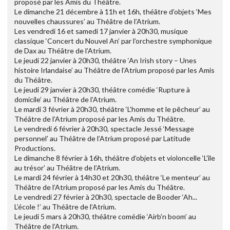
proposé par les Amis du Théâtre.
Le dimanche 21 décembre à 11h et 16h, théâtre d’objets ‘Mes
nouvelles chaussures’ au Théâtre de l’Atrium.
Les vendredi 16 et samedi 17 janvier à 20h30, musique
classique ‘Concert du Nouvel An’ par l’orchestre symphonique
de Dax au Théâtre de l’Atrium.
Le jeudi 22 janvier à 20h30, théâtre ‘An Irish story – Unes
histoire Irlandaise’ au Théâtre de l’Atrium proposé par les Amis
du Théâtre.
Le jeudi 29 janvier à 20h30, théâtre comédie ‘Rupture à
domicile’ au Théâtre de l’Atrium.
Le mardi 3 février à 20h30, théâtre ‘L’homme et le pêcheur’ au
Théâtre de l’Atrium proposé par les Amis du Théâtre.
Le vendredi 6 février à 20h30, spectacle Jessé ‘Message
personnel’ au Théâtre de l’Atrium proposé par Latitude
Productions.
Le dimanche 8 février à 16h, théâtre d’objets et violoncelle ‘L’île
au trésor’ au Théâtre de l’Atrium.
Le mardi 24 février à 14h30 et 20h30, théâtre ‘Le menteur’ au
Théâtre de l’Atrium proposé par les Amis du Théâtre.
Le vendredi 27 février à 20h30, spectacle de Booder ‘Ah...
L’école !’ au Théâtre de l’Atrium.
Le jeudi 5 mars à 20h30, théâtre comédie ‘Airb’n boom’ au
Théâtre de l’Atrium.