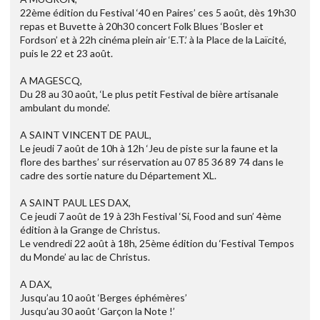
22ème édition du Festival ‘40 en Paires’ ces 5 août, dès 19h30
repas et Buvette à 20h30 concert Folk Blues ‘Bosler et
Fordson’ et à 22h cinéma plein air ‘E.T.’ à la Place de la Laïcité,
puis le 22 et 23 août.
A MAGESCQ,
Du 28 au 30 août, ‘Le plus petit Festival de bière artisanale
ambulant du monde’.
A SAINT VINCENT DE PAUL,
Le jeudi 7 août de 10h à 12h ‘Jeu de piste sur la faune et la
flore des barthes’ sur réservation au 07 85 36 89 74 dans le
cadre des sortie nature du Département XL.
A SAINT PAUL LES DAX,
Ce jeudi 7 août de 19 à 23h Festival ‘Si, Food and sun’ 4ème
édition à la Grange de Christus.
Le vendredi 22 août à 18h, 25ème édition du ‘Festival Tempos
du Monde’ au lac de Christus.
A DAX,
Jusqu’au 10 août ‘Berges éphémères’
Jusqu’au 30 août ‘Garçon la Note !’