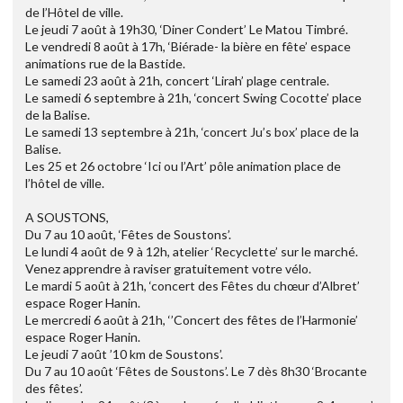
de l’Hôtel de ville.
Le jeudi 7 août à 19h30, ‘Diner Condert’ Le Matou Timbré.
Le vendredi 8 août à 17h, ‘Biérade- la bière en fête’ espace
animations rue de la Bastide.
Le samedi 23 août à 21h, concert ‘Lirah’ plage centrale.
Le samedi 6 septembre à 21h, ‘concert Swing Cocotte’ place
de la Balise.
Le samedi 13 septembre à 21h, ‘concert Ju’s box’ place de la
Balise.
Les 25 et 26 octobre ‘Ici ou l’Art’ pôle animation place de
l’hôtel de ville.
A SOUSTONS,
Du 7 au 10 août, ‘Fêtes de Soustons’.
Le lundi 4 août de 9 à 12h, atelier ‘Recyclette’ sur le marché.
Venez apprendre à raviser gratuitement votre vélo.
Le mardi 5 août à 21h, ‘concert des Fêtes du chœur d’Albret’
espace Roger Hanin.
Le mercredi 6 août à 21h, ‘’Concert des fêtes de l’Harmonie’
espace Roger Hanin.
Le jeudi 7 août ’10 km de Soustons’.
Du 7 au 10 août ‘Fêtes de Soustons’. Le 7 dès 8h30 ‘Brocante
des fêtes’.