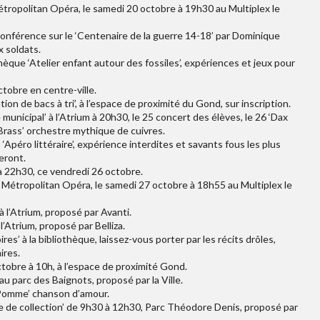
étropolitan Opéra, le samedi 20 octobre à 19h30 au Multiplex le
conférence sur le ‘Centenaire de la guerre 14-18’ par Dominique
x soldats.
hèque ‘Atelier enfant autour des fossiles’, expériences et jeux pour
tobre en centre-ville.
tion de bacs à tri’, à l’espace de proximité du Gond, sur inscription.
municipal’ à l’Atrium à 20h30, le 25 concert des élèves, le 26 ‘Dax
Brass’ orchestre mythique de cuivres.
‘Apéro littéraire’, expérience interdites et savants fous les plus
eront.
 à 22h30, ce vendredi 26 octobre.
u Métropolitan Opéra, le samedi 27 octobre à 18h55 au Multiplex le
à l’Atrium, proposé par Avanti.
’Atrium, proposé par Belliza.
es’ à la bibliothèque, laissez-vous porter par les récits drôles,
ires.
ctobre à 10h, à l’espace de proximité Gond.
u parc des Baignots, proposé par la Ville.
‘Pomme’ chanson d’amour.
 de collection’ de 9h30 à 12h30, Parc Théodore Denis, proposé par