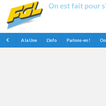
On est fait pour 
Fréquence G
1ère Radio FM du Nord des Landes, 
Montois et du Grand Dax
A la Une
L'info
Parlons-en !
On 