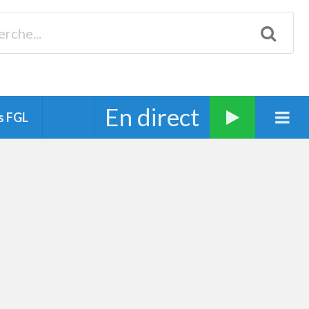
Biscarrosse 98.3 Plages océanes 91.1 Mimizan 93.7 Ste-Eulalie
94.7 Grand Dax 91.9 Soustons 90.1 Mt-de-Marsan
En direct
s FGL