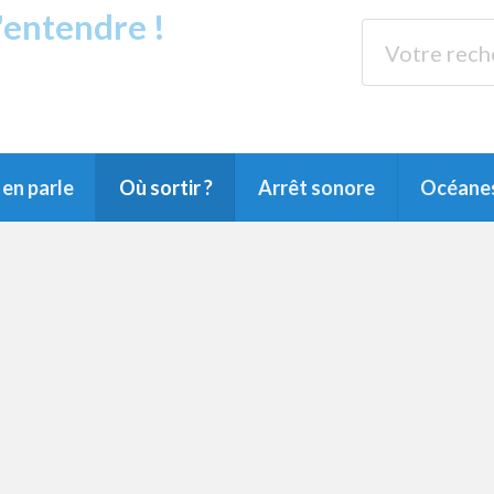
s'entendre !
rands Lacs
89.3 
du Littoral landais, du Marensin, du Pays
en parle
Où sortir ?
Arrêt sonore
Océane