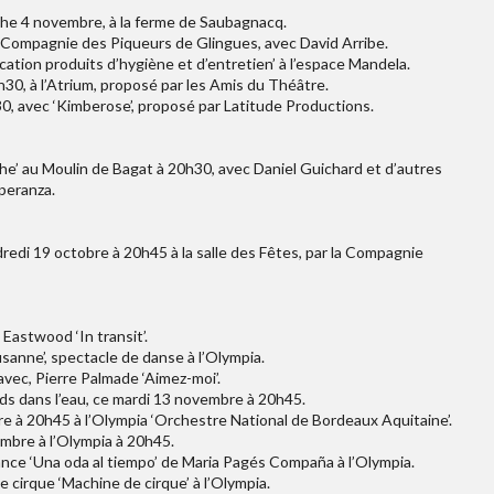
che 4 novembre, à la ferme de Saubagnacq.
la Compagnie des Piqueurs de Glingues, avec David Arribe.
cation produits d’hygiène et d’entretien’ à l’espace Mandela.
30, à l’Atrium, proposé par les Amis du Théâtre.
0, avec ‘Kimberose’, proposé par Latitude Productions.
che’ au Moulin de Bagat à 20h30, avec Daniel Guichard et d’autres
speranza.
dredi 19 octobre à 20h45 à la salle des Fêtes, par la Compagnie
 Eastwood ‘In transit’.
usanne’, spectacle de danse à l’Olympia.
vec, Pierre Palmade ‘Aimez-moi’.
eds dans l’eau, ce mardi 13 novembre à 20h45.
 à 20h45 à l’Olympia ‘Orchestre National de Bordeaux Aquitaine’.
mbre à l’Olympia à 20h45.
nce ‘Una oda al tiempo’ de Maria Pagés Compaña à l’Olympia.
cirque ‘Machine de cirque’ à l’Olympia.