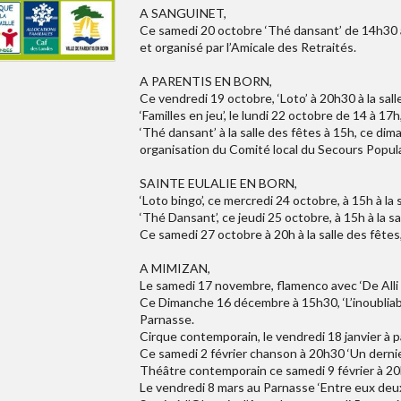
A SANGUINET,
Ce samedi 20 octobre ‘Thé dansant’ de 14h30 à
et organisé par l’Amicale des Retraités.
A PARENTIS EN BORN,
Ce vendredi 19 octobre, ‘Loto’ à 20h30 à la sall
‘Familles en jeu’, le lundi 22 octobre de 14 à 17
‘Thé dansant’ à la salle des fêtes à 15h, ce dim
organisation du Comité local du Secours Popula
SAINTE EULALIE EN BORN,
‘Loto bingo’, ce mercredi 24 octobre, à 15h à la 
‘Thé Dansant’, ce jeudi 25 octobre, à 15h à la sa
Ce samedi 27 octobre à 20h à la salle des fêtes
A MIMIZAN,
Le samedi 17 novembre, flamenco avec ‘De Alli
Ce Dimanche 16 décembre à 15h30, ‘L’inoubliable
Parnasse.
Cirque contemporain, le vendredi 18 janvier à 
Ce samedi 2 février chanson à 20h30 ‘Un dernie
Théâtre contemporain ce samedi 9 février à 20h
Le vendredi 8 mars au Parnasse ‘Entre eux deu