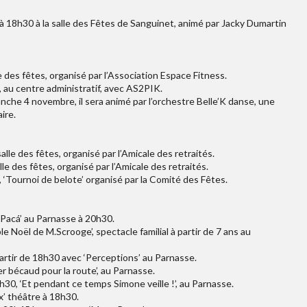
 18h30 à la salle des Fêtes de Sanguinet, animé par Jacky Dumartin
e des fêtes, organisé par l’Association Espace Fitness.
h, au centre administratif, avec AS2PIK.
anche 4 novembre, il sera animé par l’orchestre Belle’K danse, une
ire.
salle des fêtes, organisé par l’Amicale des retraités.
lle des fêtes, organisé par l’Amicale des retraités.
, ‘Tournoi de belote’ organisé par la Comité des Fêtes.
 Pacá’ au Parnasse à 20h30.
 Noël de M.Scrooge’, spectacle familial à partir de 7 ans au
partir de 18h30 avec ‘Perceptions’ au Parnasse.
r bécaud pour la route’, au Parnasse.
30, ‘Et pendant ce temps Simone veille !’, au Parnasse.
x’ théâtre à 18h30.