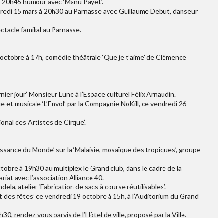
 à 20h45 humour avec ‘Manu Payet’.
endredi 15 mars à 20h30 au Parnasse avec Guillaume Debut, danseur
ctacle familial au Parnasse.
ctobre à 17h, comédie théâtrale ‘Que je t’aime’ de Clémence
nier jour’ Monsieur Lune à l’Espace culturel Félix Arnaudin.
 et musicale ‘L’Envol’ par la Compagnie NoKill, ce vendredi 26
onal des Artistes de Cirque’.
sance du Monde’ sur la ‘Malaisie, mosaïque des tropiques’, groupe
ctobre à 19h30 au multiplex le Grand club, dans le cadre de la
riat avec l’association Alliance 40.
la, atelier ‘Fabrication de sacs à course réutilisables’.
t des fêtes’ ce vendredi 19 octobre à 15h, à l’Auditorium du Grand
h30, rendez-vous parvis de l’Hôtel de ville, proposé par la Ville.