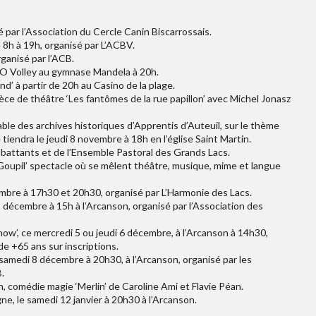
é par l’Association du Cercle Canin Biscarrossais.
e 8h à 19h, organisé par L’ACBV.
ganisé par l’ACB.
e BO Volley au gymnase Mandela à 20h.
’ à partir de 20h au Casino de la plage.
ce de théâtre ‘Les fantômes de la rue papillon’ avec Michel Jonasz
e des archives historiques d’Apprentis d’Auteuil, sur le thème
tiendra le jeudi 8 novembre à 18h en l’église Saint Martin.
battants et de l’Ensemble Pastoral des Grands Lacs.
Goupil’ spectacle où se mêlent théâtre, musique, mime et langue
embre à 17h30 et 20h30, organisé par L’Harmonie des Lacs.
 décembre à 15h à l’Arcanson, organisé par l’Association des
ow’, ce mercredi 5 ou jeudi 6 décembre, à l’Arcanson à 14h30,
de +65 ans sur inscriptions.
samedi 8 décembre à 20h30, à l’Arcanson, organisé par les
.
 comédie magie ‘Merlin’ de Caroline Ami et Flavie Péan.
e, le samedi 12 janvier à 20h30 à l’Arcanson.