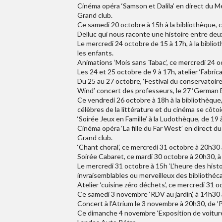
Cinéma opéra ‘Samson et Dalila’ en direct du M
Grand club.
Ce samedi 20 octobre à 15h à la bibliothèque, 
Delluc qui nous raconte une histoire entre deu
Le mercredi 24 octobre de 15 à 17h, à la bibliot
les enfants.
Animations ‘Mois sans Tabac’, ce mercredi 24 oc
Les 24 et 25 octobre de 9 à 17h, atelier ‘Fabrica
Du 25 au 27 octobre, ‘Festival du conservatoire 
Wind’ concert des professeurs, le 27 ‘German 
Ce vendredi 26 octobre à 18h à la bibliothèque, 
célèbres de la littérature et du cinéma se côtoi
‘Soirée Jeux en Famille’ à la Ludothèque, de 19
Cinéma opéra ‘La fille du Far West’ en direct d
Grand club.
‘Chant choral’, ce mercredi 31 octobre à 20h30 
Soirée Cabaret, ce mardi 30 octobre à 20h30, à l
Le mercredi 31 octobre à 15h ‘L’heure des histoir
invraisemblables ou merveilleux des bibliothéca
Atelier ‘cuisine zéro déchets’, ce mercredi 31 o
Ce samedi 3 novembre ‘RDV au jardin’, à 14h30 a
Concert à l’Atrium le 3 novembre à 20h30, de 
Ce dimanche 4 novembre ‘Exposition de voiture