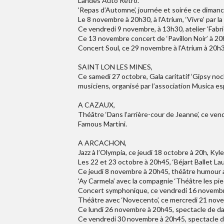
Landes Auto Rétro.
‘Repas d’Automne’, journée et soirée ce diman
Le 8 novembre à 20h30, à l’Atrium, ‘Vivre’ par 
Ce vendredi 9 novembre, à 13h30, atelier ‘Fabri
Ce 13 novembre concert de ‘Pavillon Noir’ à 20h
Concert Soul, ce 29 novembre à l’Atrium à 20h3
SAINT LON LES MINES,
Ce samedi 27 octobre, Gala caritatif ‘Gipsy no
musiciens, organisé par l’association Musica e
A CAZAUX,
Théâtre ‘Dans l’arrière-cour de Jeanne’, ce ven
Famous Martini.
A ARCACHON,
Jazz à l’Olympia, ce jeudi 18 octobre à 20h, Kyle
Les 22 et 23 octobre à 20h45, ‘Béjart Ballet La
Ce jeudi 8 novembre à 20h45, théâtre humour a
‘Ay Carmela’ avec la compagnie ‘Théâtre les pi
Concert symphonique, ce vendredi 16 novembre
Théâtre avec ‘Novecento’, ce mercredi 21 nove
Ce lundi 26 novembre à 20h45, spectacle de da
Ce vendredi 30 novembre à 20h45, spectacle de 