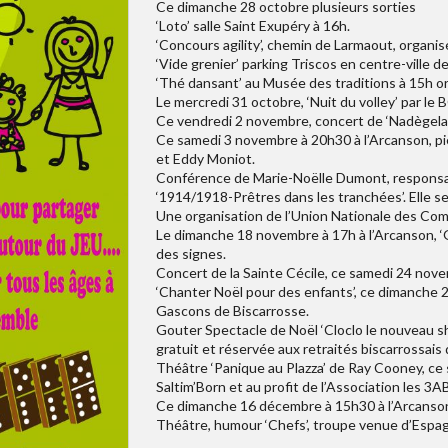
Ce dimanche 28 octobre plusieurs sorties
‘Loto’ salle Saint Exupéry à 16h.
‘Concours agility’, chemin de Larmaout, organis
‘Vide grenier’ parking Triscos en centre-ville d
‘Thé dansant’ au Musée des traditions à 15h or
Le mercredi 31 octobre, ‘Nuit du volley’ par l
Ce vendredi 2 novembre, concert de ‘Nadègeland
Ce samedi 3 novembre à 20h30 à l’Arcanson, piè
et Eddy Moniot.
Conférence de Marie-Noëlle Dumont, responsabl
‘1914/1918-Prêtres dans les tranchées’. Elle se 
Une organisation de l’Union Nationale des Com
Le dimanche 18 novembre à 17h à l’Arcanson, ‘
des signes.
Concert de la Sainte Cécile, ce samedi 24 nov
‘Chanter Noël pour des enfants’, ce dimanche 2
Gascons de Biscarrosse.
Gouter Spectacle de Noël ‘Cloclo le nouveau sh
gratuit et réservée aux retraités biscarrossais 
Théâtre ‘Panique au Plazza’ de Ray Cooney, ce 
Saltim’Born et au profit de l’Association les 3AB
Ce dimanche 16 décembre à 15h30 à l’Arcanson,
Théâtre, humour ‘Chefs’, troupe venue d’Espagn