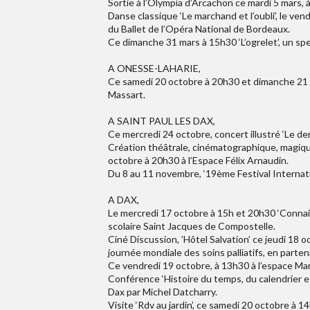
Sortie à l’Olympia d’Arcachon ce mardi 5 mars,
Danse classique ‘Le marchand et l’oubli’, le v
du Ballet de l’Opéra National de Bordeaux.
Ce dimanche 31 mars à 15h30 ‘L’ogrelet’, un spe
A ONESSE-LAHARIE,
Ce samedi 20 octobre à 20h30 et dimanche 21 o
Massart.
A SAINT PAUL LES DAX,
Ce mercredi 24 octobre, concert illustré ‘Le der
Création théâtrale, cinématographique, magique
octobre à 20h30 à l’Espace Félix Arnaudin.
Du 8 au 11 novembre, ‘19ème Festival Internati
A DAX,
Le mercredi 17 octobre à 15h et 20h30 ‘Connais
scolaire Saint Jacques de Compostelle.
Ciné Discussion, ’Hôtel Salvation’ ce jeudi 18 o
journée mondiale des soins palliatifs, en partena
Ce vendredi 19 octobre, à 13h30 à l’espace Mande
Conférence ‘Histoire du temps, du calendrier e
Dax par Michel Datcharry.
Visite ‘Rdv au jardin’, ce samedi 20 octobre à 14