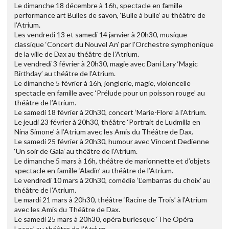
Le dimanche 18 décembre à 16h, spectacle en famille
performance art Bulles de savon, ‘Bulle à bulle’ au théâtre de
l’Atrium.
Les vendredi 13 et samedi 14 janvier à 20h30, musique
classique ‘Concert du Nouvel An’ par l’Orchestre symphonique
de la ville de Dax au théâtre de l’Atrium.
Le vendredi 3 février à 20h30, magie avec Dani Lary ‘Magic
Birthday’ au théâtre de l’Atrium.
Le dimanche 5 février à 16h, jonglerie, magie, violoncelle
spectacle en famille avec ‘Prélude pour un poisson rouge’ au
théâtre de l’Atrium.
Le samedi 18 février à 20h30, concert ‘Marie-Flore’ à l’Atrium.
Le jeudi 23 février à 20h30, théâtre ‘Portrait de Ludmilla en
Nina Simone’ à l’Atrium avec les Amis du Théâtre de Dax.
Le samedi 25 février à 20h30, humour avec Vincent Dedienne
‘Un soir de Gala’ au théâtre de l’Atrium.
Le dimanche 5 mars à 16h, théâtre de marionnette et d’objets
spectacle en famille ‘Aladin’ au théâtre de l’Atrium.
Le vendredi 10 mars à 20h30, comédie ‘L’embarras du choix’ au
théâtre de l’Atrium.
Le mardi 21 mars à 20h30, théâtre ‘Racine de Trois’ à l’Atrium
avec les Amis du Théâtre de Dax.
Le samedi 25 mars à 20h30, opéra burlesque ‘The Opéra
Locos’ au théâtre de l’Atrium.