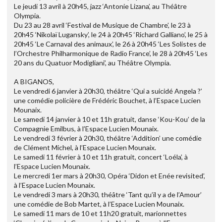
Le jeudi 13 avril à 20h45, jazz ‘Antonie Lizana’, au Théâtre
Olympia.
Du 23 au 28 avril ‘Festival de Musique de Chambre’, le 23 à
20h45 ‘Nikolaï Lugansky’, le 24 à 20h45 ‘Richard Galliano’, le 25 à
20h45 ‘Le Carnaval des animaux’, le 26 à 20h45 ‘Les Solistes de
l’Orchestre Philharmonique de Radio France’, le 28 à 20h45 ‘Les
20 ans du Quatuor Modigliani’, au Théâtre Olympia.
A BIGANOS,
Le vendredi 6 janvier à 20h30, théâtre ‘Qui a suicidé Angela ?’
une comédie policière de Frédéric Bouchet, à l’Espace Lucien
Mounaix.
Le samedi 14 janvier à 10 et 11h gratuit, danse ‘Kou-Kou’ de la
Compagnie Emilbus, à l’Espace Lucien Mounaix.
Le vendredi 3 février à 20h30, théâtre ‘Addition’ une comédie
de Clément Michel, à l’Espace Lucien Mounaix.
Le samedi 11 février à 10 et 11h gratuit, concert ‘Loéla’, à
l’Espace Lucien Mounaix.
Le mercredi 1er mars à 20h30, Opéra ‘Didon et Enée revisited’,
à l’Espace Lucien Mounaix.
Le vendredi 3 mars à 20h30, théâtre ‘Tant qu’il y a de l’Amour’
une comédie de Bob Martet, à l’Espace Lucien Mounaix.
Le samedi 11 mars de 10 et 11h20 gratuit, marionnettes