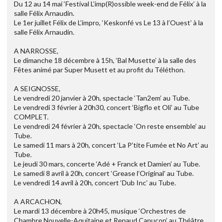
Du 12 au 14 mai ‘Festival L’imp(R)ossible week-end de Félix’ à la
salle Félix Arnaudin.
Le 1er juillet Félix de L’impro, ‘Keskonfé vs Le 13 à l’Ouest’ à la
salle Félix Arnaudin.
A NARROSSE,
Le dimanche 18 décembre à 15h, ‘Bal Musette’ à la salle des
Fêtes animé par Super Musett et au profit du Téléthon.
A SEIGNOSSE,
Le vendredi 20 janvier à 20h, spectacle ‘Tan2em’ au Tube.
Le vendredi 3 février à 20h30, concert ‘Bigflo et Oli’ au Tube
COMPLET.
Le vendredi 24 février à 20h, spectacle ‘On reste ensemble’ au
Tube.
Le samedi 11 mars à 20h, concert ‘La P’tite Fumée et No Art’ au
Tube.
Le jeudi 30 mars, concerte ‘Adé + Franck et Damien’ au Tube.
Le samedi 8 avril à 20h, concert ‘Grease l’Original’ au Tube.
Le vendredi 14 avril à 20h, concert ‘Dub Inc’ au Tube.
A ARCACHON,
Le mardi 13 décembre à 20h45, musique ‘Orchestres de
Chambre Nouvelle-Aquitaine et Renaud Capuçon’ au Théâtre