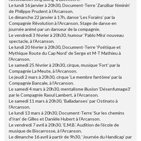
Le lundi 16 janvier à 20h30, Document-Terre ‘Zanzibar féminin’
de Philippe Prudent à l’Arcanson.
Le dimanche 22 janvier à 17h, danse ‘Les Forains’ par la
Compagnie Rêvolution à l’Arcanson. Stage de danse en
journée animé par un danseur de la compagnie.
Le vendredi 3 février à 20h30, humour ‘Pablo Mira’ nouveau
spectacle, à l’Arcanson.
Le lundi 20 février à 20h30, Document-Terre ‘Poétique et
Mythique Route du Cap Nord’ de Serge et M-T Mathieu à
l’Arcanson.
Le samedi 25 février à 20h30, cirque, musique ‘Fort’ par la
Compagnie La Meute, à l’Arcanson.
Le jeudi 2 mars à 20h30, cirque ‘Le membre fantôme’ par la
Compagnie Bancale, à l’Arcanson.
Le samedi 4 mars à 20h30, mentalisme illusion ‘Désenfumage3’
par le Compagnie Raoul Lambert, à l’Arcanson.
Le samedi 11 mars à 20h30, ‘Balladanses’ par Ostinato à
l’Arcanson.
Le lundi 13 mars à 20h30, Document-Terre ‘Sur les chemins
d’Iran’ de Gilles et Danièle Hubert à l’Arcanson.
Le vendredi 7 avril à 20h30, ‘E.M.B.’ Audition de l’école de
musique de Biscarrosse, à l’Arcanson.
Le dimanche 16 avril à partir de 9h30, ‘Journée du Handicap’ par