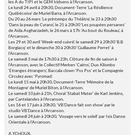
les A du TIPI et le GEM Iridsens à l’Arcanson.
Le lundi 24 avril à 20h30, Document-Terre ‘La Résilience
Québécoise’ de Muriel Barra, à l’Arcanson.
Du 20 au 26 mars ‘Le printemps du Théâtre’, le 23 à 20h30
‘Dans la peau de Cyrano’, le 25 à 20h30 ‘Les poupées persanes’
de Aïda Asgharzadeh, le 26 mars à 17h ‘Au bout du Rouleau’, à
l’Arcanson.
Les 29 et 30 avril ‘Week-end cuivré’, le samedi 29 à 20h30 ‘B.B
Borgiacq’ et le dimanche 30 à 20h30 ‘Guillaume Perret’ à
l’Arcanson.
Le samedi 3 mai de 17h30 à 23h, Clôture de fin de saison à
l’Arcanson, avec le Collectif Merken ‘Cairns’, Duo Kilombo
‘Etranges étrangers’, Baccala clown ‘Pss Pss’ et la Compagnie
Circulez avec ‘Pyromad’.
Le lundi 15 mai à 20h30, Document-Terre ‘Mémoire de la
Montagne’ de Muriel Biton, à l’Arcanson.
Le samedi 10 juin à 21h, Choral ‘Stabat Mater’ de Karl Jenkins,
par Cantelandes à l’Arcanson.
Les 16 et 17 juin à 20h30, ‘VB’Dance fait son show’ par le
studio VB’Dance à l’Arcanson.
Le samedi 24 juin à 20h30, ‘Voyage vers le soleil’ par Isis Danse
Orientale à l’Arcanson.
A YCHOUX,