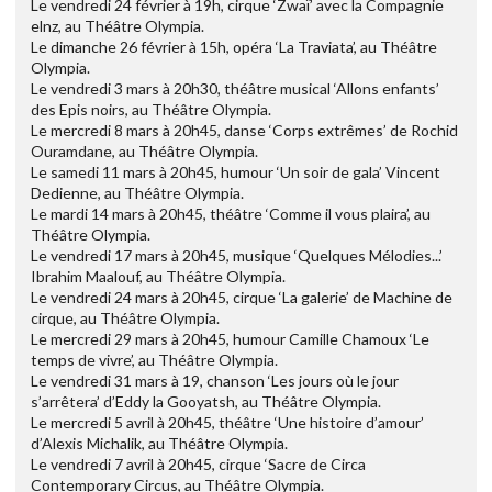
Le vendredi 24 février à 19h, cirque ‘Zwaï’ avec la Compagnie
elnz, au Théâtre Olympia.
Le dimanche 26 février à 15h, opéra ‘La Traviata’, au Théâtre
Olympia.
Le vendredi 3 mars à 20h30, théâtre musical ‘Allons enfants’
des Epis noirs, au Théâtre Olympia.
Le mercredi 8 mars à 20h45, danse ‘Corps extrêmes’ de Rochid
Ouramdane, au Théâtre Olympia.
Le samedi 11 mars à 20h45, humour ‘Un soir de gala’ Vincent
Dedienne, au Théâtre Olympia.
Le mardi 14 mars à 20h45, théâtre ‘Comme il vous plaira’, au
Théâtre Olympia.
Le vendredi 17 mars à 20h45, musique ‘Quelques Mélodies...’
Ibrahim Maalouf, au Théâtre Olympia.
Le vendredi 24 mars à 20h45, cirque ‘La galerie’ de Machine de
cirque, au Théâtre Olympia.
Le mercredi 29 mars à 20h45, humour Camille Chamoux ‘Le
temps de vivre’, au Théâtre Olympia.
Le vendredi 31 mars à 19, chanson ‘Les jours où le jour
s’arrêtera’ d’Eddy la Gooyatsh, au Théâtre Olympia.
Le mercredi 5 avril à 20h45, théâtre ‘Une histoire d’amour’
d’Alexis Michalik, au Théâtre Olympia.
Le vendredi 7 avril à 20h45, cirque ‘Sacre de Circa
Contemporary Circus, au Théâtre Olympia.