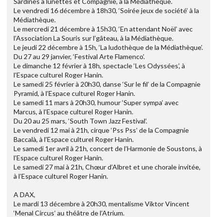
Sardines à lunettes et Compagnie, à la Médiathèque.
Le vendredi 16 décembre à 18h30, ‘Soirée jeux de société’ à la
Médiathèque.
Le mercredi 21 décembre à 15h30, ‘En attendant Noël’ avec
l’Association La Souris sur l’gâteau, à la Médiathèque.
Le jeudi 22 décembre à 15h, ‘La ludothèque de la Médiathèque’.
Du 27 au 29 janvier, ‘Festival Arte Flamenco’.
Le dimanche 12 février à 18h, spectacle ‘Les Odyssées’, à
l’Espace culturel Roger Hanin.
Le samedi 25 février à 20h30, danse ‘Sur le fil’ de la Compagnie
Pyramid, à l’Espace culturel Roger Hanin.
Le samedi 11 mars à 20h30, humour ‘Super sympa’ avec
Marcus, à l’Espace culturel Roger Hanin.
Du 20 au 25 mars, ‘South Town Jazz Festival’.
Le vendredi 12 mai à 21h, cirque ‘Pss Pss’ de la Compagnie
Baccalà, à l’Espace culturel Roger Hanin.
Le samedi 1er avril à 21h, concert de l’Harmonie de Soustons, à
l’Espace culturel Roger Hanin.
Le samedi 27 mai à 21h, Chœur d’Albret et une chorale invitée,
à l’Espace culturel Roger Hanin.
A DAX,
Le mardi 13 décembre à 20h30, mentalisme Viktor Vincent
‘Menal Circus’ au théâtre de l’Atrium.