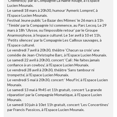
‘Chemins(s)’ par la Compagnie La Naine Rouge, à l’Espace
Lucien Mounaix.
Le samedi 18 mars à 20h30, humour ‘Aymeric Lompret’, à
l’Espace Lucien Mounaix.
Festival Jeune public ‘Le Bazar des Mômes’ le 26 mars à 11h
‘Timide’ par la Compagnie Ici commence, au Parc Lecoq. Le 29
mars à 18h ‘Ulysse, ou l’impossible retour’ par le Groupe
Anarmorphose, à l’espace culturel. Le 1er avril à 10 et 11h,
‘Petits silences’ par la Compagnie Les Cailloux sauvages, à
l’Espace culturel.
Le vendredi 7 avril à 20h30, théâtre ‘Chacun sa croix’ une
comédie de Jean-Christophe Barc, à l’Espace Lucien Mounaix.
Le samedi 22 avril à 20h30, concert ‘Cali : Ne faites jamais
confiance à un cowboy’, à l’Espace Lucien Mounaix.
Le vendredi 28 avril à 20h30, théâtre ‘Sans tambour ni
trompette’, à l’Espace Lucien Mounaix.
Le vendredi 5 mai à 20h30, concert ‘ Meuf’In’, à l’Espace Lucien
Mounaix.
Le samedi 13 mai à 9h45 et 11h gratuit, concert ‘La grande
réparation’ par la Compagnie Momatique, à l’Espace Lucien
Mounaix.
Le samedi 10 juin à 10et 11h gratuit, concert ‘Les Concertines’
par Francis Passicos, à l’Espace Lucien Mounaix.