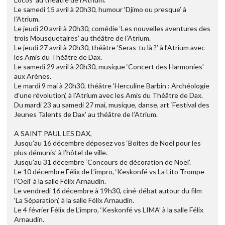
Le samedi 15 avril à 20h30, humour ‘Djimo ou presque’ à
l’Atrium.
Le jeudi 20 avril à 20h30, comédie ‘Les nouvelles aventures des
trois Mousquetaires’ au théâtre de l’Atrium.
Le jeudi 27 avril à 20h30, théâtre ‘Seras-tu là ?’ à l’Atrium avec
les Amis du Théâtre de Dax.
Le samedi 29 avril à 20h30, musique ‘Concert des Harmonies’
aux Arènes.
Le mardi 9 mai à 20h30, théâtre ‘Herculine Barbin : Archéologie
d’une révolution’, à l’Atrium avec les Amis du Théâtre de Dax.
Du mardi 23 au samedi 27 mai, musique, danse, art ‘Festival des
Jeunes Talents de Dax’ au théâtre de l’Atrium.
A SAINT PAUL LES DAX,
Jusqu’au 16 décembre déposez vos ‘Boites de Noël pour les
plus démunis’ à l’hôtel de ville.
Jusqu’au 31 décembre ‘Concours de décoration de Noël’.
Le 10 décembre Félix de L’impro, ‘Keskonfé vs La Lito Trompe
l’Oeil’ à la salle Félix Arnaudin.
Le vendredi 16 décembre à 19h30, ciné-débat autour du film
‘La Séparation’, à la salle Félix Arnaudin.
Le 4 février Félix de L’impro, ‘Keskonfé vs LIMA’ à la salle Félix
Arnaudin.