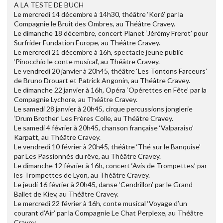
A LA TESTE DE BUCH
Le mercredi 14 décembre à 14h30, théâtre ‘Koré’ par la
Compagnie le Bruit des Ombres, au Théâtre Cravey.
Le dimanche 18 décembre, concert Planet ‘Jérémy Frerot’ pour
Surfrider Fundation Europe, au Théâtre Cravey.
Le mercredi 21 décembre à 16h, spectacle jeune public
‘Pinocchio le conte musical’, au Théâtre Cravey.
Le vendredi 20 janvier à 20h45, théâtre ‘Les Tontons Farceurs’
de Bruno Drouart et Patrick Angonin, au Théâtre Cravey.
Le dimanche 22 janvier à 16h, Opéra ‘Opérettes en Fête’ par la
Compagnie Lychore, au Théâtre Cravey.
Le samedi 28 janvier à 20h45, cirque percussions jonglerie
‘Drum Brother’ Les Frères Colle, au Théâtre Cravey.
Le samedi 4 février à 20h45, chanson française ‘Valparaiso’
Karpatt, au Théâtre Cravey.
Le vendredi 10 février à 20h45, théâtre ‘Thé sur le Banquise’
par Les Passionnés du rêve, au Théâtre Cravey.
Le dimanche 12 février à 16h, concert ‘Avis de Trompettes’ par
les Trompettes de Lyon, au Théâtre Cravey.
Le jeudi 16 février à 20h45, danse ‘Cendrillon’ par le Grand
Ballet de Kiev, au Théâtre Cravey.
Le mercredi 22 février à 16h, conte musical ‘Voyage d’un
courant d’Air’ par la Compagnie Le Chat Perplexe, au Théâtre
Cravey.