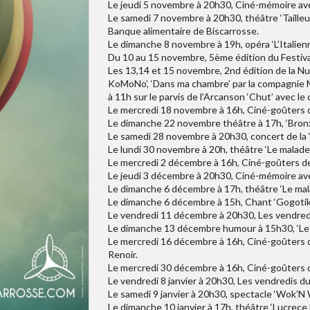
Le jeudi 5 novembre à 20h30, Ciné-mémoire ave
Le samedi 7 novembre à 20h30, théâtre ‘Tailleur
Banque alimentaire de Biscarrosse.
Le dimanche 8 novembre à 19h, opéra ‘L’Italien
Du 10 au 15 novembre, 5ème édition du Festi
Les 13,14 et 15 novembre, 2nd édition de la Nui
KoMoNo’, ‘Dans ma chambre’ par la compagnie MM
à 11h sur le parvis de l’Arcanson ‘Chut’ avec le
Le mercredi 18 novembre à 16h, Ciné-goûters d
Le dimanche 22 novembre théâtre à 17h, ‘Bronx’
Le samedi 28 novembre à 20h30, concert de la ‘S
Le lundi 30 novembre à 20h, théâtre ‘Le malade
Le mercredi 2 décembre à 16h, Ciné-goûters des
Le jeudi 3 décembre à 20h30, Ciné-mémoire ave
Le dimanche 6 décembre à 17h, théâtre ‘Le mal
Le dimanche 6 décembre à 15h, Chant ‘Gogotik’
Le vendredi 11 décembre à 20h30, Les vendredi
Le dimanche 13 décembre humour à 15h30, ‘Les 
Le mercredi 16 décembre à 16h, Ciné-goûters d
Renoir.
Le mercredi 30 décembre à 16h, Ciné-goûters d
Le vendredi 8 janvier à 20h30, Les vendredis d
Le samedi 9 janvier à 20h30, spectacle ‘Wok’N Wo
Le dimanche 10 janvier à 17h, théâtre ‘Lucrece 