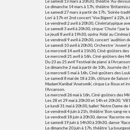
Le samedi 13 mars à 20h30, théâtre ‘Au-dessus d
Le dimanche 14 mars à 17h, théâtre ‘Britannicu
Le samedi 27 mars à partir de 17h, ‘Soirée trad
Lon’ à 17h et 2nd concert ‘Vox Bigerri’ à 22h, à 
Le vendredi 2 avril à 20h30, Ciném’atypique av
Le samedi 3 avril à 20h30, cirque ‘Chute !’par l
Le jeudi 8 avril à 19h30, opéra ‘Aida’ au Cinéma 
Le vendredi 9 avril à 20h30, concert ‘audition d
Le samedi 10 avril à 20h30, Orchestre ‘Josem’ 
Le mercredi 14 avril à 15h30, Ciné-goûters des 
Le mercredi 21 avril à 16h, Ciné-goûters des M
Du 23 au 25 avril ‘Festival de piano’ à l’Arcanson
Le dimanche 2 mai à partir de 10h, Journée de l’
Le mercredi 5 mai à 16h, Ciné-goûters des Loul
Le samedi 8 mai de 18 à 23h, clôture de Saison
Madam’Kanibal ‘Anatomik’, cirque Le Roux et invi
l’Arcanson.
Le mercredi 26 mai à 16h, Ciné-goûters des Mi
Les 28 et 29 mai à 20h30 et 14h et 20h30, ‘VB’
Le lundi 31 mai à 20h30, ballet ‘Notre Dame de 
Le vendredi 4 juin à 21h, théâtre ‘Bon sang ne s
Le vendredi 18 juin à 20h30, danse ‘Raconte-mo
Le samedi 19 juin à 14h30 à 20h30, danse ‘Rac
Le dimanche 20 juin à 17h, théâtre ‘La bourgeo