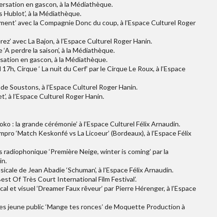
ersation en gascon, à la Médiathèque.
s Hublot’, à la Médiathèque.
ement’ avec la Compagnie Donc du coup, à l’Espace Culturel Roger
z’ avec La Bajon, à l’Espace Culturel Roger Hanin.
‘A perdre la saison’, à la Médiathèque.
sation en gascon, à la Médiathèque.
 17h, Cirque ‘ La nuit du Cerf’ par le Cirque Le Roux, à l’Espace
 de Soustons, à l’Espace Culturel Roger Hanin.
t’, à l’Espace Culturel Roger Hanin.
ko : la grande cérémonie’ à l’Espace Culturel Félix Arnaudin.
mpro ‘Match Keskonfé vs La Licoeur’ (Bordeaux), à l’Espace Félix
 radiophonique ‘Première Neige, winter is coming’ par la
in.
cale de Jean Abadie ‘Schuman’, à l’Espace Félix Arnaudin.
st Of Très Court International Film Festival’.
l et visuel ‘Dreamer Faux rêveur’ par Pierre Hérenger, à l’Espace
es jeune public ‘Mange tes ronces’ de Moquette Production à