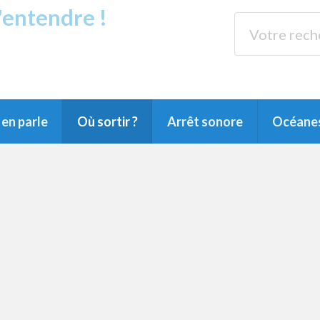
s'entendre !
rands Lacs
89.3 
du Littoral landais, du Marensin, du Pays
en parle
Où sortir ?
Arrêt sonore
Océane