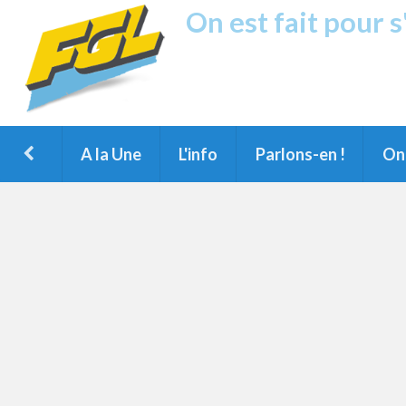
On est fait pour 
Fréquence G
1ère Radio FM du Nord des Landes, 
Montois et du Grand Dax
A la Une
L'info
Parlons-en !
On 