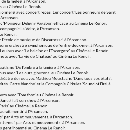
e la mêlée’, à l’Arcanson.
s’ au Cinéma Le Renoir.
itionnelle’ avec concert repas, 1er concert ‘Les Sonneurs de Saint
l’Arcanson.
ec ‘Monsieur Deligny Vagabon efficace’ au Cinéma Le Renoir.
a compagnie La Volte, à l’Arcanson.
Le Renoir.
e l’école de musique de Biscarrosse’, à l’Arcanson.
jeune orchestre symphonique de l’entre-deux-mer, à l’Arcanson.
Loulous avec ‘La baleine et l’Escargote’ au Cinéma Le Renoir.
inots avec ‘La vie de Chateau’ au Cinéma Le Renoir.
.
autisme ‘De l’ombre à la lumière’ à l’Arcanson.
ous avec ‘Les ours gloutons’ au Cinéma Le Renoir.
 théâtre de rue avec Mathieu Moustache ‘Dans tous ses états’,
tés ‘Carte blanche’ et la Compagnie Cirkulez ‘Sound of Fire’, à
nots avec ‘Tom foot’ au Cinéma Le Renoir.
Dance’ fait son show à l’Arconson.
Paris’ au Cinéma Le Renoir.
aurait mentir’ à l’Arcanson.
i’ par Arts et mouvements, à l’Arcanson.
onte-moi’ par Arts et mouvements, à l’Arcanson.
is gentilhomme’ au Cinéma Le Renoir.