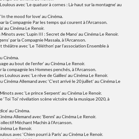
 Loulous avec ‘Le quatuor à cornes : Là-haut sur la montagne’ au
‘In the mood for love’ au Cinéma.
par la Compagnie Par les temps qui courent à l’Arcanson.
ia’ au Cinéma Le Renoir.
 Minots avec ‘Lupin III : Secret de Mano’ au Cinéma Le Renoir.
gens’ par la Compagnie Massala, à l’Arcanson.
t théâtre avec ‘Le Téléthon’ par l’association Ensemble à
au Cinéma.
yage au bout de l’enfer’ au Cinéma Le Renoir.
par la compagnie les Hommes penchés, à l’Arcanson.
s Loulous avec ‘Le rêve de Galileo’ au Cinéma Le Renoir.
u Cinéma Allemand avec ‘C’est arrivé le 20 juillet’ au Cinéma Le
 Minots avec ‘Le prince Serpent’ au Cinéma Le Renoir.
 ‘Toï Toï’ révélation scène victoire de la musique 2020, à
dice’ au Cinéma.
Cinéma Allemand avec ‘Benni’ au Cinéma Le Renoir.
 Collectif Méchant Machin à l’Arcanson.
Cinéma Le Renoir.
ulous avec ‘Chien pourri à Paris’ au Cinéma Le Renoir.