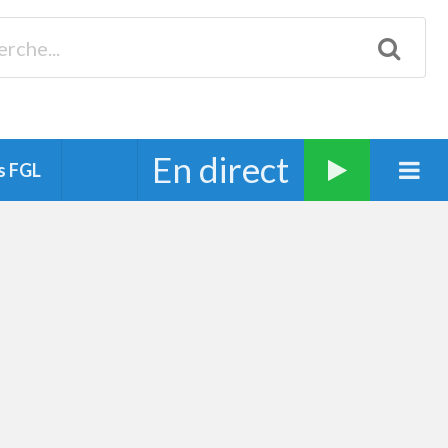
Biscarrosse 98.3 Plages océanes 91.1 Mimizan 93.7 Ste-Eulalie
94.7 Grand Dax 91.9 Soustons 90.1 Mt-de-Marsan
En direct
s FGL