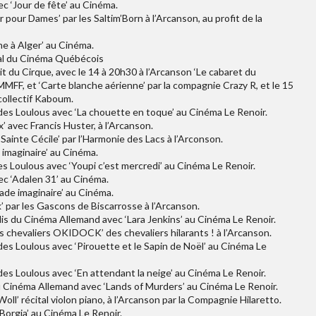
c ‘Jour de fête’ au Cinéma.
 pour Dames’ par les Saltim’Born à l’Arcanson, au profit de la
ne à Alger’ au Cinéma.
val du Cinéma Québécois
t du Cirque, avec le 14 à 20h30 à l’Arcanson ‘Le cabaret du
FF, et ‘Carte blanche aérienne’ par la compagnie Crazy R, et le 15
 collectif Kaboum.
es Loulous avec ‘La chouette en toque’ au Cinéma Le Renoir.
 avec Francis Huster, à l’Arcanson.
ainte Cécile’ par l’Harmonie des Lacs à l’Arconson.
 imaginaire’ au Cinéma.
 Loulous avec ‘Youpi c’est mercredi’ au Cinéma Le Renoir.
c ‘Adalen 31’ au Cinéma.
ade imaginaire’ au Cinéma.
 par les Gascons de Biscarrosse à l’Arcanson.
s du Cinéma Allemand avec ‘Lara Jenkins’ au Cinéma Le Renoir.
chevaliers OKIDOCK’ des chevaliers hilarants ! à l’Arcanson.
es Loulous avec ‘Pirouette et le Sapin de Noël’ au Cinéma Le
es Loulous avec ‘En attendant la neige’ au Cinéma Le Renoir.
u Cinéma Allemand avec ‘Lands of Murders’ au Cinéma Le Renoir.
ll’ récital violon piano, à l’Arcanson par la Compagnie Hilaretto.
Borgia’ au Cinéma Le Renoir.