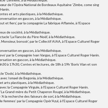
le ‘L’ennemi’, à la Médiathèque.
œur de l’Opéra National de Bordeaux Aquitaine ‘Zimbe, come sing
 Hanin.
tes et arts plastiques, à la Médiathèque.
nversation en gascon, à la Médiathèque.
t et fiers’, par la compagnie La fabrique Affamée, à l’Espace
eux de société, à la Médiathèque.
acle ‘La Fiancée du Père-Noël’, à la Médiathèque.
Monsieur, bonsoir’, par le Collectif AIAA, à l’Espace Culturel Roger
nversation en gascon, à la Médiathèque.
evo’ par la Compagnie Ivan Vargas, à l’Espace Culturel Roger Hanin.
ersation en gascon, à la Médiathèque.
 16h30 à 17h30, Contes et lectures, de 18h à 19h ‘Boris Vian et son
le ‘Dodo’, à la Médiathèque.
 avec Ismael de Begonia, à la Médiathèque.
et arts plastiques, à la Médiathèque.
 avec la Compagnie Virgule, à l’Espace Culturel Roger Hanin.
e ‘La Grand-mère du Petit Chaperon Rouge’, à la Médiathèque.
 ‘A la recherche des faiseurs de son’, à la Médiathèque.
 de femmes’ par la Compagnie Opér’Azul, à l’Espace Culturel Roger