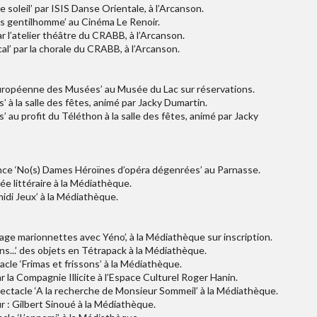
 soleil’ par ISIS Danse Orientale, à l’Arcanson.
is gentilhomme’ au Cinéma Le Renoir.
par l’atelier théâtre du CRABB, à l’Arcanson.
al’ par la chorale du CRABB, à l’Arcanson.
Européenne des Musées’ au Musée du Lac sur réservations.
à la salle des fêtes, animé par Jacky Dumartin.
au profit du Téléthon à la salle des fêtes, animé par Jacky
ence ‘No(s) Dames Héroïnes d’opéra dégenrées’ au Parnasse.
ée littéraire à la Médiathèque.
di Jeux’ à la Médiathèque.
age marionnettes avec Yéno’, à la Médiathèque sur inscription.
s...’ des objets en Tétrapack à la Médiathèque.
le ‘Frimas et frissons’ à la Médiathèque.
la Compagnie Illicite à l’Espace Culturel Roger Hanin.
ctacle ‘A la recherche de Monsieur Sommeil’ à la Médiathèque.
 : Gilbert Sinoué à la Médiathèque.