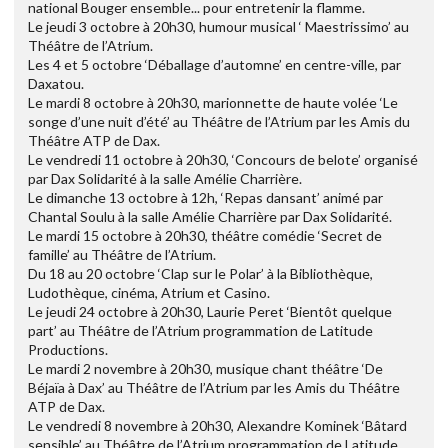
national Bouger ensemble... pour entretenir la flamme.
Le jeudi 3 octobre à 20h30, humour musical ‘ Maestrissimo’ au
Théâtre de l’Atrium.
Les 4 et 5 octobre ‘Déballage d’automne’ en centre-ville, par
Daxatou.
Le mardi 8 octobre à 20h30, marionnette de haute volée ‘Le
songe d’une nuit d’été’ au Théâtre de l’Atrium par les Amis du
Théâtre ATP de Dax.
Le vendredi 11 octobre à 20h30, ‘Concours de belote’ organisé
par Dax Solidarité à la salle Amélie Charrière.
Le dimanche 13 octobre à 12h, ‘Repas dansant’ animé par
Chantal Soulu à la salle Amélie Charrière par Dax Solidarité.
Le mardi 15 octobre à 20h30, théâtre comédie ‘Secret de
famille’ au Théâtre de l’Atrium.
Du 18 au 20 octobre ‘Clap sur le Polar’ à la Bibliothèque,
Ludothèque, cinéma, Atrium et Casino.
Le jeudi 24 octobre à 20h30, Laurie Peret ‘Bientôt quelque
part’ au Théâtre de l’Atrium programmation de Latitude
Productions.
Le mardi 2 novembre à 20h30, musique chant théâtre ‘De
Béjaïa à Dax’ au Théâtre de l’Atrium par les Amis du Théâtre
ATP de Dax.
Le vendredi 8 novembre à 20h30, Alexandre Kominek ‘Bâtard
sensible’ au Théâtre de l’Atrium programmation de Latitude