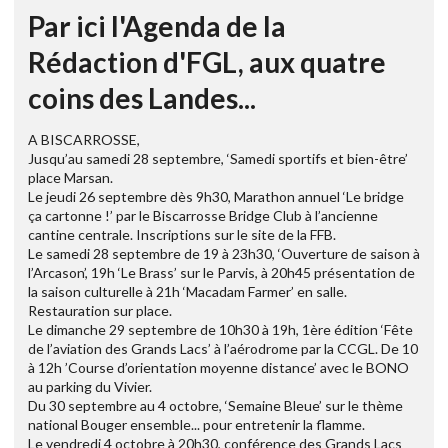
Par ici l'Agenda de la
Rédaction d'FGL, aux quatre
coins des Landes...
A BISCARROSSE,
Jusqu’au samedi 28 septembre, ‘Samedi sportifs et bien-être’
place Marsan.
Le jeudi 26 septembre dès 9h30, Marathon annuel ‘Le bridge
ça cartonne !’ par le Biscarrosse Bridge Club à l’ancienne
cantine centrale. Inscriptions sur le site de la FFB.
Le samedi 28 septembre de 19 à 23h30, ‘Ouverture de saison à
l’Arcason’, 19h ‘Le Brass’ sur le Parvis, à 20h45 présentation de
la saison culturelle à 21h ‘Macadam Farmer’ en salle.
Restauration sur place.
Le dimanche 29 septembre de 10h30 à 19h, 1ère édition ‘Fête
de l’aviation des Grands Lacs’ à l’aérodrome par la CCGL. De 10
à 12h ’Course d’orientation moyenne distance’ avec le BONO
au parking du Vivier.
Du 30 septembre au 4 octobre, ‘Semaine Bleue’ sur le thème
national Bouger ensemble... pour entretenir la flamme.
Le vendredi 4 octobre à 20h30, conférence des Grands Lacs