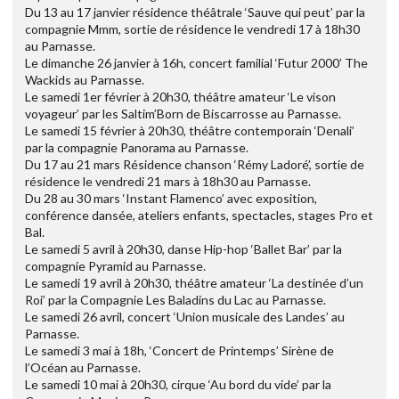
Du 13 au 17 janvier résidence théâtrale ‘Sauve qui peut’ par la
compagnie Mmm, sortie de résidence le vendredi 17 à 18h30
au Parnasse.
Le dimanche 26 janvier à 16h, concert familial ‘Futur 2000’ The
Wackids au Parnasse.
Le samedi 1er février à 20h30, théâtre amateur ‘Le vison
voyageur’ par les Saltim’Born de Biscarrosse au Parnasse.
Le samedi 15 février à 20h30, théâtre contemporain ‘Denali’
par la compagnie Panorama au Parnasse.
Du 17 au 21 mars Résidence chanson ‘Rémy Ladoré’, sortie de
résidence le vendredi 21 mars à 18h30 au Parnasse.
Du 28 au 30 mars ‘Instant Flamenco’ avec exposition,
conférence dansée, ateliers enfants, spectacles, stages Pro et
Bal.
Le samedi 5 avril à 20h30, danse Hip-hop ‘Ballet Bar’ par la
compagnie Pyramid au Parnasse.
Le samedi 19 avril à 20h30, théâtre amateur ‘La destinée d’un
Roi’ par la Compagnie Les Baladins du Lac au Parnasse.
Le samedi 26 avril, concert ‘Union musicale des Landes’ au
Parnasse.
Le samedi 3 mai à 18h, ‘Concert de Printemps’ Sirène de
l’Océan au Parnasse.
Le samedi 10 mai à 20h30, cirque ‘Au bord du vide’ par la