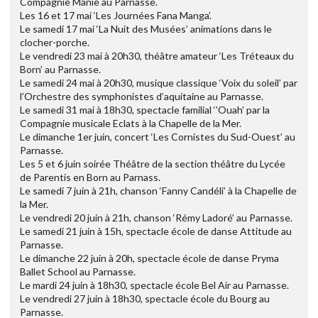
Compagnie Manie au Parnasse.
Les 16 et 17 mai ‘Les Journées Fana Manga’.
Le samedi 17 mai ‘La Nuit des Musées’ animations dans le
clocher-porche.
Le vendredi 23 mai à 20h30, théâtre amateur ‘Les Tréteaux du
Born’ au Parnasse.
Le samedi 24 mai à 20h30, musique classique ‘Voix du soleil’ par
l’Orchestre des symphonistes d’aquitaine au Parnasse.
Le samedi 31 mai à 18h30, spectacle familial ‘’Ouah’ par la
Compagnie musicale Eclats à la Chapelle de la Mer.
Le dimanche 1er juin, concert ‘Les Cornistes du Sud-Ouest’ au
Parnasse.
Les 5 et 6 juin soirée Théâtre de la section théâtre du Lycée
de Parentis en Born au Parnass.
Le samedi 7 juin à 21h, chanson ‘Fanny Candéli’ à la Chapelle de
la Mer.
Le vendredi 20 juin à 21h, chanson ‘Rémy Ladoré’ au Parnasse.
Le samedi 21 juin à 15h, spectacle école de danse Attitude au
Parnasse.
Le dimanche 22 juin à 20h, spectacle école de danse Pryma
Ballet School au Parnasse.
Le mardi 24 juin à 18h30, spectacle école Bel Air au Parnasse.
Le vendredi 27 juin à 18h30, spectacle école du Bourg au
Parnasse.