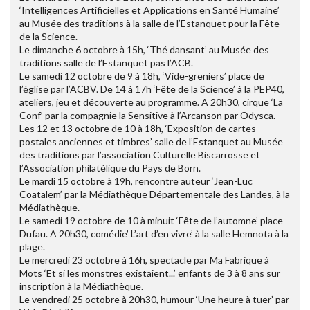
‘Intelligences Artificielles et Applications en Santé Humaine’
au Musée des traditions à la salle de l’Estanquet pour la Fête
de la Science.
Le dimanche 6 octobre à 15h, ‘Thé dansant’ au Musée des
traditions salle de l’Estanquet pas l’ACB.
Le samedi 12 octobre de 9 à 18h, ‘Vide-greniers’ place de
l’église par l’ACBV. De 14 à 17h ‘Fête de la Science’ à la PEP40,
ateliers, jeu et découverte au programme. A 20h30, cirque ‘La
Conf’ par la compagnie la Sensitive à l’Arcanson par Odysca.
Les 12 et 13 octobre de 10 à 18h, ‘Exposition de cartes
postales anciennes et timbres’ salle de l’Estanquet au Musée
des traditions par l’association Culturelle Biscarrosse et
l’Association philatélique du Pays de Born.
Le mardi 15 octobre à 19h, rencontre auteur ‘Jean-Luc
Coatalem’ par la Médiathèque Départementale des Landes, à la
Médiathèque.
Le samedi 19 octobre de 10 à minuit ‘Fête de l’automne’ place
Dufau. A 20h30, comédie’ L’art d’en vivre’ à la salle Hemnota à la
plage.
Le mercredi 23 octobre à 16h, spectacle par Ma Fabrique à
Mots ‘Et si les monstres existaient...’ enfants de 3 à 8 ans sur
inscription à la Médiathèque.
Le vendredi 25 octobre à 20h30, humour ‘Une heure à tuer’ par