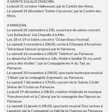
A SAINTE EULALIE EN BORN,
Le jeudi 31 octobre ‘Halloween’, par le Comité des fêtes.
Le samedi 14 décembre ‘Soirée Carcasses’, par le Comité des
fêtes.
A MIMIZAN,
Le samedi 28 septembre à 20h, ouverture de saison concert
‘Les Boîtaclous’ à la Chapelle à la Mer.
Les 18 et 19 octobre concerts ‘Océan Brass Festival’.
Le samedi 2 novembre à 20h30, sortie à l’Olympia d’Arcachon
‘Véronique Sanson’ proposé par le Parnasse.
Le samedi 16 novembre à 20h30 ‘Téléthon’ au Parnasse.
Le dimanche 24 novembre à 16h, théâtre familial ‘Eh toi, petit
prince des étoiles !’ par la Compagnie les A du Tipi, au
Parnasse.
Le samedi 30 novembre à 20h30, spectacle burlesque musical
‘Climax’ par la compagnie Zygomatic, au Parnasse.
Le samedi 7 décembre à 17h30, concert de la ‘Sainte Cécile’
Sirène de l’Océan au Parnasse.
Le jeudi 19 décembre à 20h30, création théâtrale et musique
‘Franckenstein et la Cyborg’ par la compagnie des Figures au
Parnasse.
Le samedi 11 janvier à 20h30, spectacle musical ‘Des racines à
Lapointe’ par la Compagnie Le Hall de la Chanson au Parnasse.