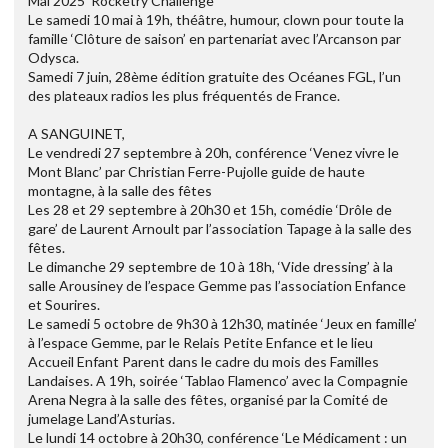
Mai 2025 ‘Rocketry Challenge’
Le samedi 10 mai à 19h, théâtre, humour, clown pour toute la
famille ‘Clôture de saison’ en partenariat avec l’Arcanson par
Odysca.
Samedi 7 juin, 28ème édition gratuite des Océanes FGL, l’un
des plateaux radios les plus fréquentés de France.
A SANGUINET,
Le vendredi 27 septembre à 20h, conférence ‘Venez vivre le
Mont Blanc’ par Christian Ferre-Pujolle guide de haute
montagne, à la salle des fêtes
Les 28 et 29 septembre à 20h30 et 15h, comédie ‘Drôle de
gare’ de Laurent Arnoult par l’association Tapage à la salle des
fêtes.
Le dimanche 29 septembre de 10 à 18h, ‘Vide dressing’ à la
salle Arousiney de l’espace Gemme pas l’association Enfance
et Sourires.
Le samedi 5 octobre de 9h30 à 12h30, matinée ‘Jeux en famille’
à l’espace Gemme, par le Relais Petite Enfance et le lieu
Accueil Enfant Parent dans le cadre du mois des Familles
Landaises. A 19h, soirée ‘Tablao Flamenco’ avec la Compagnie
Arena Negra à la salle des fêtes, organisé par la Comité de
jumelage Land’Asturias.
Le lundi 14 octobre à 20h30, conférence ‘Le Médicament : un