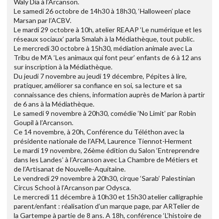
Waly Dia à l’Arcanson.
Le samedi 26 octobre de 14h30 à 18h30, ‘Halloween’ place
Marsan par l’ACBV.
Le mardi 29 octobre à 10h, atelier REAAP ‘Le numérique et les
réseaux sociaux’ parla Smalah à la Médiathèque, tout public.
Le mercredi 30 octobre à 15h30, médiation animale avec La
Tribu de M’A ‘Les animaux qui font peur’ enfants de 6 à 12 ans
sur inscription à la Médiathèque.
Du jeudi 7 novembre au jeudi 19 décembre, Pépites à lire,
pratiquer, améliorer sa confiance en soi, sa lecture et sa
connaissance des chiens, information auprès de Marion à partir
de 6 ans à la Médiathèque.
Le samedi 9 novembre à 20h30, comédie ‘No Limit’ par Robin
Goupil à l’Arcanson.
Ce 14 novembre, à 20h, Conférence du Téléthon avec la
présidente nationale de l’AFM, Laurence Tiennot-Herment
Le mardi 19 novembre, 26ème édition du Salon ‘Entreprendre
dans les Landes’ à l’Arcanson avec La Chambre de Métiers et
de l’Artisanat de Nouvelle-Aquitaine.
Le vendredi 29 novembre à 20h30, cirque ‘Sarab’ Palestinian
Circus School à l’Arcanson par Odysca.
Le mercredi 11 décembre à 10h30 et 15h30 atelier calligraphie
parent/enfant : réalisation d’un marque page, par ARTelier de
la Gartempe à partie de 8 ans. A 18h, conférence ‘L’histoire de