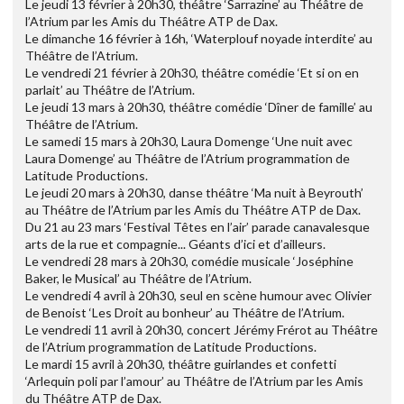
Le jeudi 13 février à 20h30, théâtre ‘Sarrazine’ au Théâtre de
l’Atrium par les Amis du Théâtre ATP de Dax.
Le dimanche 16 février à 16h, ‘Waterplouf noyade interdite’ au
Théâtre de l’Atrium.
Le vendredi 21 février à 20h30, théâtre comédie ‘Et si on en
parlait’ au Théâtre de l’Atrium.
Le jeudi 13 mars à 20h30, théâtre comédie ‘Dîner de famille’ au
Théâtre de l’Atrium.
Le samedi 15 mars à 20h30, Laura Domenge ‘Une nuit avec
Laura Domenge’ au Théâtre de l’Atrium programmation de
Latitude Productions.
Le jeudi 20 mars à 20h30, danse théâtre ‘Ma nuit à Beyrouth’
au Théâtre de l’Atrium par les Amis du Théâtre ATP de Dax.
Du 21 au 23 mars ‘Festival Têtes en l’air’ parade canavalesque
arts de la rue et compagnie... Géants d’ici et d’ailleurs.
Le vendredi 28 mars à 20h30, comédie musicale ‘Joséphine
Baker, le Musical’ au Théâtre de l’Atrium.
Le vendredi 4 avril à 20h30, seul en scène humour avec Olivier
de Benoist ‘Les Droit au bonheur’ au Théâtre de l’Atrium.
Le vendredi 11 avril à 20h30, concert Jérémy Frérot au Théâtre
de l’Atrium programmation de Latitude Productions.
Le mardi 15 avril à 20h30, théâtre guirlandes et confetti
‘Arlequin poli par l’amour’ au Théâtre de l’Atrium par les Amis
du Théâtre ATP de Dax.