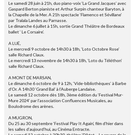
Le samedi 28 juin à 21h, duo piano-voix ‘La Grand Jacques’ avec
Gaspard Berton pianiste et Arthur Surpin chanteur Baryton, à
la Chapelle de la Mer. A 21h spectacle ‘Flamenco et Sévillane’
par Tralala Landes au Parnasse.
Le dimanche 6 juillet à 15h, sortie Grand Théâtre de Bordeaux
ballet ‘ Le Corsaire’.
A LUË,
Le mercredi 9 octobre de 14h30 à 18h, ‘Loto Octobre Rose’
salle Richard Claux.
Le mercredi 13 novembre de 14h30 à 18h, ‘Loto du Téléthon’
salle Richard Claux.
A MONT DE MARSAN,
Le dimanche 6 octobre de 9 à 12h, ‘Vide-bibliothèques’ à Barbe
d’Or. A 14h30 ‘Grand Bal’ à l’Auberge Landaise.
Le samedi 12 octobre dès 18h, 3ème édition du ‘Festival Mur-
Mure 2024’ par l’association Confluences Musicales, au
Boulodrome des arènes.
A MUGRON,
Du 25 au 30 septembre ‘Festival Play It Again’, film d’hier dans
les salles d’aujourd’hui, au Cinéma Entracte.
Le samedi 12 octobre à 20h30, théâtre ‘Diktat – Le revers de la