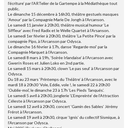
l’écriture’ par l’ARTelier de la Gartempe à la Médiathèque tout
public.
Le dimanche 15 décembre à 16h30, théâtre gestuels masques
‘Amour’ par la Compagnie Marie De Jongh à l’Arcanson.
Le samedi 11 janvier à 20h30, théâtre musical humour ‘Le
Siffleur’ avec Fred Radix et le Welle Quartet à l’Arsanson.
Le samedi 1er février à 20h30, théâtre ‘La Petite Pince’ par la
compagnie Pipo, à l’Arcanson par Odysca.
Le dimanche 16 février à 17h, danse ‘Regarde-moi’ par la
Compagnie Marquet à l’Arcanson.
Le samedi 8 mars à 19h, ‘Soirée Irlandaise’ à l’Arcanson avec
Gwen’n Roses et Julien Loko en 2nd partie.
Le samedi 15 mars à 20h30, clown ‘Le pas seul’ à l’Arcanson par
Odysca.
Du 18 au 23 mars ‘Printemps du Théâtre’ à l’Arcanson, avec le
mardi 18 à 20h30 ‘Vole, Eddie, vole !, le samedi 22 à 20h30
‘Oublie-moi’, le dimanche 23 à 17h ‘Les Pieds Tanqués’.
Le samedi 5 avril à 20h30, jonglerie ‘L’Empreinte’ de l’Attraction
Céleste à l’Arcanson par Odysca.
Le samedi 12 avril à 20h30, concert ‘Gamin des Sables’ Jérémy
Frérot à l’Arcanson.
Le samedi 19 avril à 20h30, cirque ‘Ignis’ du collectif Sismique, à
l’Arcanson par Odysca.