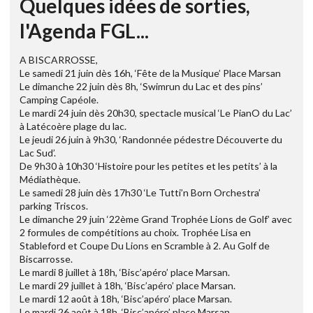
Quelques idées de sorties,
l'Agenda FGL...
A BISCARROSSE,
Le samedi 21 juin dès 16h, ‘Fête de la Musique’ Place Marsan
Le dimanche 22 juin dès 8h, ‘Swimrun du Lac et des pins’
Camping Capéole.
Le mardi 24 juin dès 20h30, spectacle musical ‘Le PianO du Lac’
à Latécoère plage du lac.
Le jeudi 26 juin à 9h30, ‘Randonnée pédestre Découverte du
Lac Sud’.
De 9h30 à 10h30 ‘Histoire pour les petites et les petits’ à la
Médiathèque.
Le samedi 28 juin dès 17h30 ‘Le Tutti’n Born Orchestra’
parking Triscos.
Le dimanche 29 juin ‘22ème Grand Trophée Lions de Golf’ avec
2 formules de compétitions au choix. Trophée Lisa en
Stableford et Coupe Du Lions en Scramble à 2. Au Golf de
Biscarrosse.
Le mardi 8 juillet à 18h, ‘Bisc’apéro’ place Marsan.
Le mardi 29 juillet à 18h, ‘Bisc’apéro’ place Marsan.
Le mardi 12 août à 18h, ‘Bisc’apéro’ place Marsan.
Le mardi 26 août à 18h, ‘Bisc’apéro’ place Marsan.