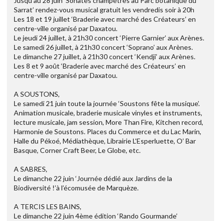
Jusqu’au 28 juin ‘Sonates champêtres au Parc botanique du
Sarrat’ rendez-vous musical gratuit les vendredis soir à 20h
Les 18 et 19 juillet ‘Braderie avec marché des Créateurs’ en
centre-ville organisé par Daxatou.
Le jeudi 24 juillet, à 21h30 concert ‘Pierre Garnier’ aux Arènes.
Le samedi 26 juillet, à 21h30 concert ‘Soprano’ aux Arènes.
Le dimanche 27 juillet, à 21h30 concert ‘Kendji’ aux Arènes.
Les 8 et 9 août ‘Braderie avec marché des Créateurs’ en
centre-ville organisé par Daxatou.
A SOUSTONS,
Le samedi 21 juin toute la journée ‘Soustons fête la musique’.
Animation musicale, braderie musicale vinyles et instruments,
lecture musicale, jam session, More Than Fire, Kitchen record,
Harmonie de Soustons. Places du Commerce et du Lac Marin,
Halle du Pékoé, Médiathèque, Librairie L'Esperluette, O’ Bar
Basque, Corner Craft Beer, Le Globe, etc.
A SABRES,
Le dimanche 22 juin ‘Journée dédié aux Jardins de la
Biodiversité !’à l’écomusée de Marquèze.
A TERCIS LES BAINS,
Le dimanche 22 juin 4ème édition ‘Rando Gourmande’