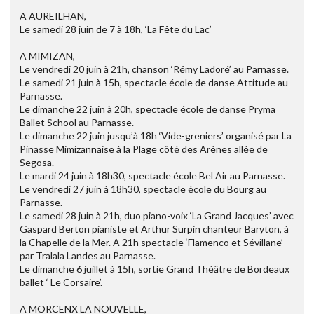
A AUREILHAN,
Le samedi 28 juin de 7 à 18h, ‘La Fête du Lac’
A MIMIZAN,
Le vendredi 20 juin à 21h, chanson ‘Rémy Ladoré’ au Parnasse.
Le samedi 21 juin à 15h, spectacle école de danse Attitude au
Parnasse.
Le dimanche 22 juin à 20h, spectacle école de danse Pryma
Ballet School au Parnasse.
Le dimanche 22 juin jusqu’à 18h ‘Vide-greniers’ organisé par La
Pinasse Mimizannaise à la Plage côté des Arènes allée de
Segosa.
Le mardi 24 juin à 18h30, spectacle école Bel Air au Parnasse.
Le vendredi 27 juin à 18h30, spectacle école du Bourg au
Parnasse.
Le samedi 28 juin à 21h, duo piano-voix ‘La Grand Jacques’ avec
Gaspard Berton pianiste et Arthur Surpin chanteur Baryton, à
la Chapelle de la Mer. A 21h spectacle ‘Flamenco et Sévillane’
par Tralala Landes au Parnasse.
Le dimanche 6 juillet à 15h, sortie Grand Théâtre de Bordeaux
ballet ‘ Le Corsaire’.
A MORCENX LA NOUVELLE,