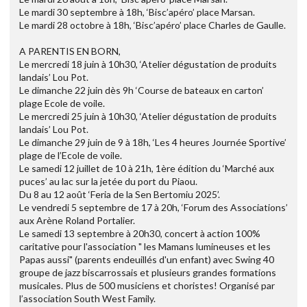
Le mardi 30 septembre à 18h, ‘Bisc’apéro’ place Marsan.
Le mardi 28 octobre à 18h, ‘Bisc’apéro’ place Charles de Gaulle.
A PARENTIS EN BORN,
Le mercredi 18 juin à 10h30, ‘Atelier dégustation de produits
landais’ Lou Pot.
Le dimanche 22 juin dès 9h ‘Course de bateaux en carton’
plage Ecole de voile.
Le mercredi 25 juin à 10h30, ‘Atelier dégustation de produits
landais’ Lou Pot.
Le dimanche 29 juin de 9 à 18h, ‘Les 4 heures Journée Sportive’
plage de l’Ecole de voile.
Le samedi 12 juillet de 10 à 21h, 1ère édition du ‘Marché aux
puces’ au lac sur la jetée du port du Piaou.
Du 8 au 12 août ‘Feria de la Sen Bertomiu 2025’.
Le vendredi 5 septembre de 17 à 20h, ‘Forum des Associations’
aux Arène Roland Portalier.
Le samedi 13 septembre à 20h30, concert à action 100%
caritative pour l'association " les Mamans lumineuses et les
Papas aussi" (parents endeuillés d'un enfant) avec Swing 40
groupe de jazz biscarrossais et plusieurs grandes formations
musicales. Plus de 500 musiciens et choristes! Organisé par
l’association South West Family.