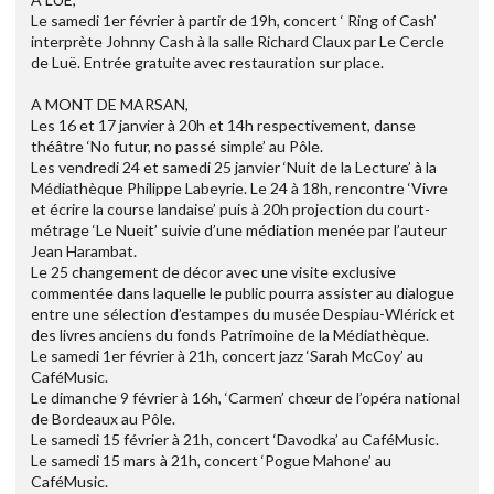
Le samedi 1er février à partir de 19h, concert ‘ Ring of Cash’
interprète Johnny Cash à la salle Richard Claux par Le Cercle
de Luë. Entrée gratuite avec restauration sur place.
A MONT DE MARSAN,
Les 16 et 17 janvier à 20h et 14h respectivement, danse
théâtre ‘No futur, no passé simple’ au Pôle.
Les vendredi 24 et samedi 25 janvier ‘Nuit de la Lecture’ à la
Médiathèque Philippe Labeyrie. Le 24 à 18h, rencontre ‘Vivre
et écrire la course landaise’ puis à 20h projection du court-
métrage ‘Le Nueit’ suivie d’une médiation menée par l’auteur
Jean Harambat.
Le 25 changement de décor avec une visite exclusive
commentée dans laquelle le public pourra assister au dialogue
entre une sélection d’estampes du musée Despiau-Wlérick et
des livres anciens du fonds Patrimoine de la Médiathèque.
Le samedi 1er février à 21h, concert jazz ‘Sarah McCoy’ au
CaféMusic.
Le dimanche 9 février à 16h, ‘Carmen’ chœur de l’opéra national
de Bordeaux au Pôle.
Le samedi 15 février à 21h, concert ‘Davodka’ au CaféMusic.
Le samedi 15 mars à 21h, concert ‘Pogue Mahone’ au
CaféMusic.