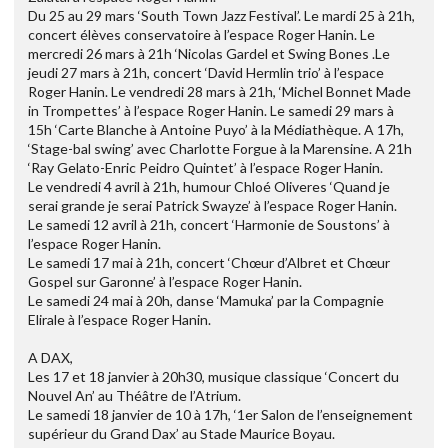
Du 25 au 29 mars ‘South Town Jazz Festival’. Le mardi 25 à 21h,
concert élèves conservatoire à l’espace Roger Hanin. Le
mercredi 26 mars à 21h ‘Nicolas Gardel et Swing Bones .Le
jeudi 27 mars à 21h, concert ‘David Hermlin trio’ à l’espace
Roger Hanin. Le vendredi 28 mars à 21h, ‘Michel Bonnet Made
in Trompettes’ à l’espace Roger Hanin. Le samedi 29 mars à
15h ‘Carte Blanche à Antoine Puyo’ à la Médiathèque. A 17h,
‘Stage-bal swing’ avec Charlotte Forgue à la Marensine. A 21h
‘Ray Gelato-Enric Peidro Quintet’ à l’espace Roger Hanin.
Le vendredi 4 avril à 21h, humour Chloé Oliveres ‘Quand je
serai grande je serai Patrick Swayze’ à l’espace Roger Hanin.
Le samedi 12 avril à 21h, concert ‘Harmonie de Soustons’ à
l’espace Roger Hanin.
Le samedi 17 mai à 21h, concert ‘Chœur d’Albret et Chœur
Gospel sur Garonne’ à l’espace Roger Hanin.
Le samedi 24 mai à 20h, danse ‘Mamuka’ par la Compagnie
Elirale à l’espace Roger Hanin.
A DAX,
Les 17 et 18 janvier à 20h30, musique classique ‘Concert du
Nouvel An’ au Théâtre de l’Atrium.
Le samedi 18 janvier de 10 à 17h, ‘1er Salon de l’enseignement
supérieur du Grand Dax’ au Stade Maurice Boyau.