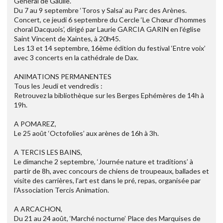
Général de Gaulle.
Du 7 au 9 septembre ‘Toros y Salsa’ au Parc des Arènes.
Concert, ce jeudi 6 septembre du Cercle ‘Le Chœur d’hommes
choral Dacquois’, dirigé par Laurie GARCIA GARIN en l’église
Saint Vincent de Xaintes, à 20h45.
Les 13 et 14 septembre, 16ème édition du festival ‘Entre voix’
avec 3 concerts en la cathédrale de Dax.
ANIMATIONS PERMANENTES
Tous les Jeudi et vendredis :
Retrouvez la bibliothèque sur les Berges Ephémères de 14h à
19h.
A POMAREZ,
Le 25 août ‘Octofolies’ aux arènes de 16h à 3h.
A TERCIS LES BAINS,
Le dimanche 2 septembre, ‘Journée nature et traditions’ à
partir de 8h, avec concours de chiens de troupeaux, ballades et
visite des carrières, l’art est dans le pré, repas, organisée par
l’Association Tercis Animation.
A ARCACHON,
Du 21 au 24 août, ‘Marché nocturne’ Place des Marquises de