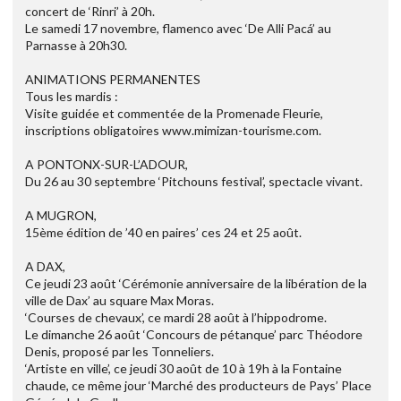
concert de ‘Rinri’ à 20h.
Le samedi 17 novembre, flamenco avec ‘De Alli Pacá’ au
Parnasse à 20h30.
ANIMATIONS PERMANENTES
Tous les mardis :
Visite guidée et commentée de la Promenade Fleurie,
inscriptions obligatoires www.mimizan-tourisme.com.
A PONTONX-SUR-L’ADOUR,
Du 26 au 30 septembre ‘Pitchouns festival’, spectacle vivant.
A MUGRON,
15ème édition de ’40 en paires’ ces 24 et 25 août.
A DAX,
Ce jeudi 23 août ‘Cérémonie anniversaire de la libération de la
ville de Dax’ au square Max Moras.
‘Courses de chevaux’, ce mardi 28 août à l’hippodrome.
Le dimanche 26 août ‘Concours de pétanque’ parc Théodore
Denis, proposé par les Tonneliers.
‘Artiste en ville’, ce jeudi 30 août de 10 à 19h à la Fontaine
chaude, ce même jour ‘Marché des producteurs de Pays’ Place