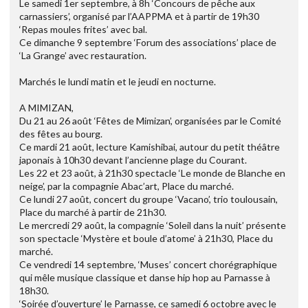
Le samedi 1er septembre, à 8h ‘Concours de pêche aux
carnassiers’, organisé par l’AAPPMA et à partir de 19h30
‘Repas moules frites’ avec bal.
Ce dimanche 9 septembre ‘Forum des associations’ place de
‘La Grange’ avec restauration.
Marchés le lundi matin et le jeudi en nocturne.
A MIMIZAN,
Du 21 au 26 août ‘Fêtes de Mimizan’, organisées par le Comité
des fêtes au bourg.
Ce mardi 21 août, lecture Kamishibai, autour du petit théâtre
japonais à 10h30 devant l’ancienne plage du Courant.
Les 22 et 23 août, à 21h30 spectacle ‘Le monde de Blanche en
neige’, par la compagnie Abac’art, Place du marché.
Ce lundi 27 août, concert du groupe ‘Vacano’, trio toulousain,
Place du marché à partir de 21h30.
Le mercredi 29 août, la compagnie ‘Soleil dans la nuit’ présente
son spectacle ‘Mystère et boule d’atome’ à 21h30, Place du
marché.
Ce vendredi 14 septembre, ‘Muses’ concert chorégraphique
qui mêle musique classique et danse hip hop au Parnasse à
18h30.
‘Soirée d’ouverture’ le Parnasse, ce samedi 6 octobre avec le