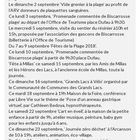
Le dimanche 2 septembre ‘Vide grenier à la plage’ au profit de
l’ARV donneurs de plaquettes sanguines.
Ce lundi 3 septembre, ‘Promenade commentée de Biscarrosse
plage’ au départ de l’Office de Tourisme place Dufau à 9h30.
Le mercredi 5 septembre, visite du sentier du résinier à10h et
15h, proposée par l’association des gascons de Biscarrosse
(billetterie à l’Office de Tourisme)
Du 7 au 9 septembre ‘Fêtes de la Plage 2018’.
Ce lundi 10 septembre, ‘Promenade commentée de
Biscarrosse plage’ à partir de 9h30 place Dufau.
‘Fête à Millas’ ce samedi 15 septembre, par les Amis de Millas
et les Hérons des Lacs, à l’ancienne école de Millas, toute la
journée.
Ce dimanche 16 septembre, ‘Grands Lacs à Vélo’ organisé par
le Communauté de Communes des Grands Lacs.
Ce mardi 18 septembre à 19h Maison de la Foire, conférence
par Libre Vie sur le thème de ‘Pose d’un anneau gastrique
virtuel’, par Cathleen Bedoya, hypnothérapeute.
Le samedi 22 septembre ‘L’art en éveil’, à la maison de la petite
enfance à partir de 9h, atelier musique, peinture, baby gym
pour les enfants jusqu’à 6 ans.
Ce dimanche 23 septembre, ‘Journée zéro déchet’ à l’Arcanson
de 10 à 19h, ateliers, animation, éco-village.