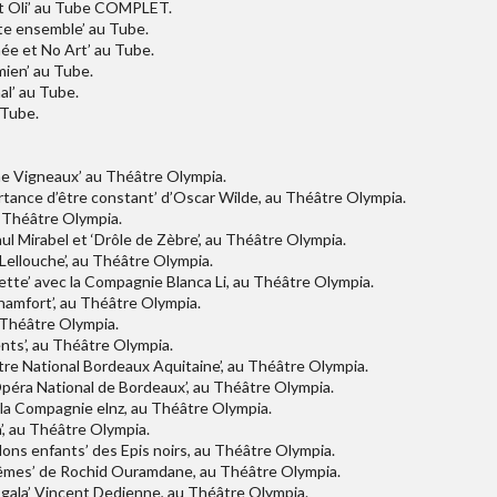
 et Oli’ au Tube COMPLET.
ste ensemble’ au Tube.
mée et No Art’ au Tube.
mien’ au Tube.
al’ au Tube.
 Tube.
ine Vigneaux’ au Théâtre Olympia.
ortance d’être constant’ d’Oscar Wilde, au Théâtre Olympia.
au Théâtre Olympia.
ul Mirabel et ‘Drôle de Zèbre’, au Théâtre Olympia.
Lellouche’, au Théâtre Olympia.
ette’ avec la Compagnie Blanca Li, au Théâtre Olympia.
Chamfort’, au Théâtre Olympia.
u Théâtre Olympia.
ents’, au Théâtre Olympia.
tre National Bordeaux Aquitaine’, au Théâtre Olympia.
’Opéra National de Bordeaux’, au Théâtre Olympia.
c la Compagnie elnz, au Théâtre Olympia.
a’, au Théâtre Olympia.
lons enfants’ des Epis noirs, au Théâtre Olympia.
rêmes’ de Rochid Ouramdane, au Théâtre Olympia.
 gala’ Vincent Dedienne, au Théâtre Olympia.