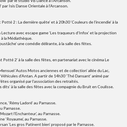
how’ par le studio VB’Dance à l’Arcanson.
l’ par Isis Danse Orientale à l’Arcanson.
otté 2 : La dernière quête’ et à 20h30 ‘Couleurs de l’incendie’ à la
la Lecture avec escape game ‘Les traqueurs d’Infox’ et la projection
’, à la Médiathèque.
oustâche’ une comédie délirante, à la salle des fêtes.
Potté 2’ à la salle des fêtes, en partenariat avec le cinéma Le
 Mensuel ‘Autos Motos anciennes et de collection’ allée du Lac,
 Véhicules d’Antan. A partir de 14h30 ‘Thé Dansant’ animé par
fêtes organisé par l’association des retraités.
dits’ à la salle des fêtes avec la compagnie du Bruit en Coulisse.
ence, ‘Rémy Ladoré’ au Parnasse.
au Parnasse.
Mozart l’Enchanteur’, au Parnasse.
ne ‘Royaume’, au Parnasse.
rsan ‘Les gros Patinent bien’ proposé par le Parnasse.