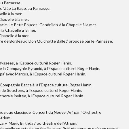
au Parnasse.
e ‘Zâo La Rage’, au Parnasse.
lle à la mer.
hapelle à la mer.
le ‘Le Petit Poucet- Cendrillon’ à la Chapelle à la mer.
la Chapelle à la mer.
Chapelle à la mer.
tre de Bordeaux ‘Don Quichotte Ballet’ proposé par le Parnasse.
yssées’, à l’Espace culturel Roger Hanin.
 de la Compagnie Pyramid, à l’Espace culturel Roger Hanin.
a’ avec Marcus, à l’Espace culturel Roger Hanin.
a Compagnie Baccalà, à l’Espace culturel Roger Hanin.
e de Soustons, à l’Espace culturel Roger Hanin.
horale invitée, à l’Espace culturel Roger Hanin.
musique classique ‘Concert du Nouvel An’ par l’Orchestre
Atrium.
ary ‘Magic Birthday’ au théâtre de l’Atrium.
ioloncelle spectacle en famille avec ‘Prélude pour un poisson rouge’