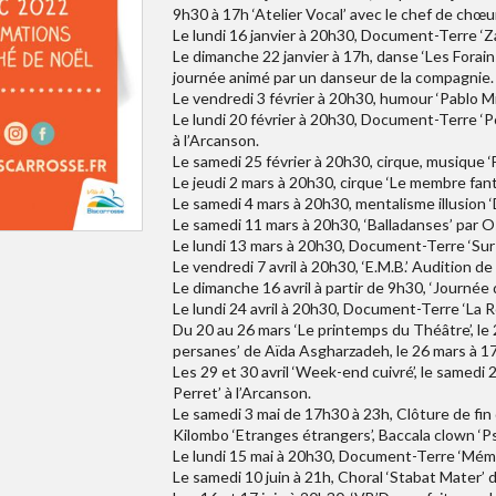
9h30 à 17h ‘Atelier Vocal’ avec le chef de chœu
Le lundi 16 janvier à 20h30, Document-Terre ‘Za
Le dimanche 22 janvier à 17h, danse ‘Les Forai
journée animé par un danseur de la compagnie.
Le vendredi 3 février à 20h30, humour ‘Pablo Mi
Le lundi 20 février à 20h30, Document-Terre 
à l’Arcanson.
Le samedi 25 février à 20h30, cirque, musique ‘
Le jeudi 2 mars à 20h30, cirque ‘Le membre fan
Le samedi 4 mars à 20h30, mentalisme illusion
Le samedi 11 mars à 20h30, ‘Balladanses’ par O
Le lundi 13 mars à 20h30, Document-Terre ‘Sur l
Le vendredi 7 avril à 20h30, ‘E.M.B.’ Audition d
Le dimanche 16 avril à partir de 9h30, ‘Journée
Le lundi 24 avril à 20h30, Document-Terre ‘La R
Du 20 au 26 mars ‘Le printemps du Théâtre’, le
persanes’ de Aïda Asgharzadeh, le 26 mars à 17h
Les 29 et 30 avril ‘Week-end cuivré’, le samedi
Perret’ à l’Arcanson.
Le samedi 3 mai de 17h30 à 23h, Clôture de fin d
Kilombo ‘Etranges étrangers’, Baccala clown ‘P
Le lundi 15 mai à 20h30, Document-Terre ‘Mémoi
Le samedi 10 juin à 21h, Choral ‘Stabat Mater’ 