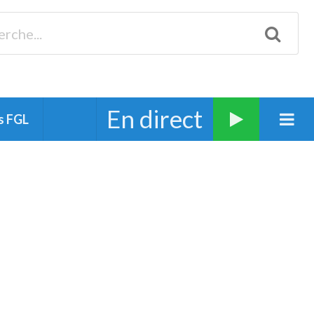
Biscarrosse 98.3 Plages océanes 91.1 Mimizan 93.7 Ste-Eulalie
94.7 Grand Dax 91.9 Soustons 90.1 Mt-de-Marsan
En direct
s FGL