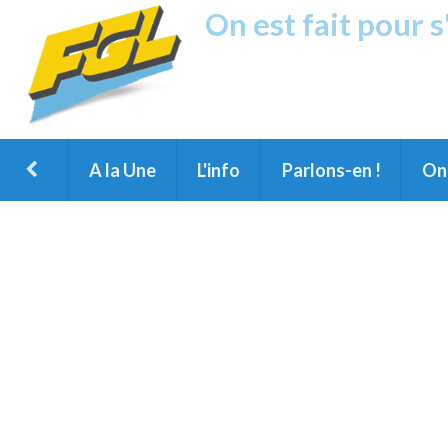
On est fait pour 
Fréquence G
1ère Radio FM du Nord des Landes, 
Montois et du Grand Dax
A la Une
L'info
Parlons-en !
On 