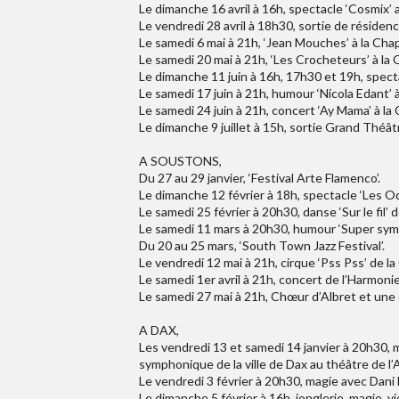
Le dimanche 16 avril à 16h, spectacle ‘Cosmix’ 
Le vendredi 28 avril à 18h30, sortie de résidenc
Le samedi 6 mai à 21h, ‘Jean Mouches’ à la Chape
Le samedi 20 mai à 21h, ‘Les Crocheteurs’ à la C
Le dimanche 11 juin à 16h, 17h30 et 19h, spectac
Le samedi 17 juin à 21h, humour ‘Nicola Edant’ à 
Le samedi 24 juin à 21h, concert ‘Ay Mama’ à la 
Le dimanche 9 juillet à 15h, sortie Grand Théâ
A SOUSTONS,
Du 27 au 29 janvier, ‘Festival Arte Flamenco’.
Le dimanche 12 février à 18h, spectacle ‘Les Od
Le samedi 25 février à 20h30, danse ‘Sur le fil’
Le samedi 11 mars à 20h30, humour ‘Super symp
Du 20 au 25 mars, ‘South Town Jazz Festival’.
Le vendredi 12 mai à 21h, cirque ‘Pss Pss’ de l
Le samedi 1er avril à 21h, concert de l’Harmoni
Le samedi 27 mai à 21h, Chœur d’Albret et une c
A DAX,
Les vendredi 13 et samedi 14 janvier à 20h30, 
symphonique de la ville de Dax au théâtre de l’
Le vendredi 3 février à 20h30, magie avec Dani L
Le dimanche 5 février à 16h, jonglerie, magie, v