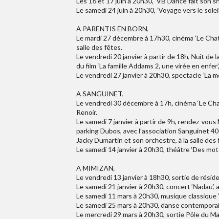
Les 16 et 17 juin à 20h30, ‘VB’Dance fait son s
Le samedi 24 juin à 20h30, ‘Voyage vers le solei
A PARENTIS EN BORN,
Le mardi 27 décembre à 17h30, cinéma ‘Le Chat P
salle des fêtes.
Le vendredi 20 janvier à partir de 18h, Nuit de 
du film ‘La famille Addams 2, une virée en enfer
Le vendredi 27 janvier à 20h30, spectacle ‘La m
A SANGUINET,
Le vendredi 30 décembre à 17h, cinéma ‘Le Chat 
Renoir.
Le samedi 7 janvier à partir de 9h, rendez-vous
parking Dubos, avec l’association Sanguinet 40
Jacky Dumartin et son orchestre, à la salle des 
Le samedi 14 janvier à 20h30, théâtre ‘Des mots 
A MIMIZAN,
Le vendredi 13 janvier à 18h30, sortie de résid
Le samedi 21 janvier à 20h30, concert ‘Nadau’, 
Le samedi 11 mars à 20h30, musique classique ‘
Le samedi 25 mars à 20h30, danse contemporai
Le mercredi 29 mars à 20h30, sortie Pôle du Ma