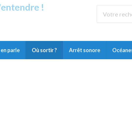
s'entendre !
rands Lacs
89.3 
du Littoral landais, du Marensin, du Pays
en parle
Où sortir ?
Arrêt sonore
Océane