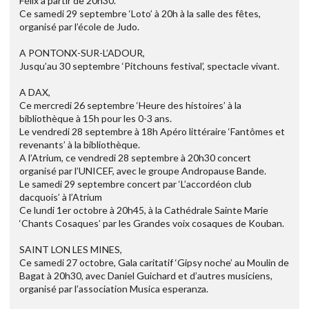
Félix à partir de 20h30.
Ce samedi 29 septembre ‘Loto’ à 20h à la salle des fêtes,
organisé par l’école de Judo.
A PONTONX-SUR-L’ADOUR,
Jusqu’au 30 septembre ‘Pitchouns festival’, spectacle vivant.
A DAX,
Ce mercredi 26 septembre ‘Heure des histoires’ à la
bibliothèque à 15h pour les 0-3 ans.
Le vendredi 28 septembre à 18h Apéro littéraire ‘Fantômes et
revenants’ à la bibliothèque.
A l’Atrium, ce vendredi 28 septembre à 20h30 concert
organisé par l’UNICEF, avec le groupe Andropause Bande.
Le samedi 29 septembre concert par ‘L’accordéon club
dacquois’ à l’Atrium
Ce lundi 1er octobre à 20h45, à la Cathédrale Sainte Marie
‘Chants Cosaques’ par les Grandes voix cosaques de Kouban.
SAINT LON LES MINES,
Ce samedi 27 octobre, Gala caritatif ‘Gipsy noche’ au Moulin de
Bagat à 20h30, avec Daniel Guichard et d’autres musiciens,
organisé par l’association Musica esperanza.