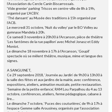
l’Association du Cercle Canin Biscarrossais.
‘Vide grenier’ parking Triscos en centre-ville de 8h à 19h,
organisé par L’ACBV.
‘Thé dansant’ au Musée des traditions à 15h organisé par
l’ACB.
Le mercredi 31 octobre, ‘Nuit du volley’ par le BO Volley au
gymnase Mandela à 20h.
Ce samedi 3 novembre à 20h30 à l’Arcanson, pièce de théâtre
‘Les fantômes de la rue papillon’ avec Michel Jonasz et Eddy
Moniot.
Le dimanche 18 novembre à 17h à l’Arcanson, ‘Goupil’
spectacle où se mêlent théâtre, musique, mime et langue des
signes.
A SANGUINET,
Ce 29 septembre 2018, ‘Journée au Jardin’ de 9h30 à 13h30 à
la salle des fêtes et aux jardins de la mairie, avec conférence,
expositions, ateliers, animation musicale, petite restauration.
‘Semaine de la petite enfance’, RAM Lou Parpalhou du 4 au 13
octobre, conférences, ateliers, ferme pédagogique, cabane à
lire…
Le dimanche 7 octobre, ‘Puces des couturières’, de 9h à 17h à
l’espace Gemme salle Arousiney, organisés par l’association