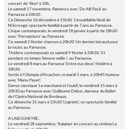
concert de ‘Rinri’ à 20h.
Le samedi 17 novembre, flamenco avec ‘De Alli Pacá’ au
Parnasse à 20h30.
Ce Dimanche 16 décembre à 15h30, ‘L’inoubliable Noël de
M.Scrooge’, spectacle familial à partir de 7 ans au Parnasse.
Cirque contemporain, le vendredi 18 janvier à partir de 18h30
avec ‘Perceptions’ au Parnasse.
Ce samedi 2 février chanson à 20h30 ‘Un dernier bécaud pour
la route’, au Parnasse.
Théâtre contemporain ce samedi 9 février à 20h30, ‘Et
pendant ce temps Simone veille !’, au Parnasse.
Le vendredi 8 mars au Parnasse ‘Entre eux deux’ théâtre à
18h30.
Sortie à l’Olympia d’Arcachon ce mardi 5 mars, à 20h45 humour
avec ‘Manu Payet’.
Danse classique ‘Le marchand et l’oubli’, le vendredi 15 mars à
20h30 au Parnasse avec Guillaume Debut, danseur du Ballet
de l’Opéra National de Bordeaux.
Ce dimanche 31 mars à 15h30 ‘L’ogrelet’, un spectacle familial
au Parnasse.
A LABOUHEYRE,
Le vendredi 28 septembre, ‘Kalakan’ en concert au cinéma Le