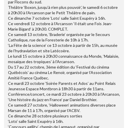
par Flocons du sud.
Théâtre ‘Boxon, jusqu’à n’en plus pouvoir’, le samedi 6 octobre
à 20h30 à l’Arcanson par le Petit Théâtre de pain.
Ce dimanche 7 octobre ‘Loto’ salle Saint Exupéry à 16h.
Ce vendredi 12 octobre à l’Arcanson ‘Il était une Fois Jean-
Marie Bigard’ à 20h30. COMPLET.
Ce samedi 13 octobre, ‘Braderie’ organisée par le Secours
Catholique, rue de la Foresterie de 10h à 17h.
‘La Fête de la science’ ce 13 octobre à partir de 15h, au musée
de l’hydraviation et site Latécoère.
Le lundi 15 octobre à 20h30 connaissance du Monde, ‘Malaisie,
mosaïque des tropiques’ à l’Arcanson.
Du 17 au 22 octobre, 3ème édition du ‘Festival du cinéma
Québécois’ au cinéma Le Renoir, organisé par l’Association
Amitié France Québec.
Ce mardi 23 octobre ‘Soirée Parents et Ados’ au Point Relais
Jeunesse Espace Montbron à 18h30 à partir de 11ans.
Conférence/concert, ce mardi 23 octobre à 20h30 à l’Arcanson,
‘Une histoire du jazz en France’ par Daniel Brothier.
Ce samedi 27 octobre, ‘Halloween’ animations diverses place
Marsan de 11 à 17h, organisé par l’ACBV.
Ce dimanche 28 octobre plusieurs sorties
‘Loto’ salle Saint Exupéry à 16h.
‘Concours agility’, chemin de Larmaout, organisé par