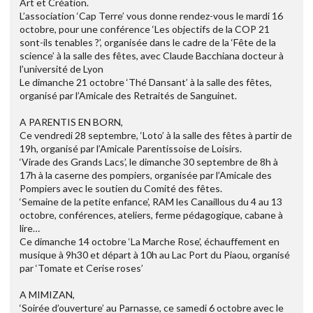
Art et Création.
L’association ‘Cap Terre’ vous donne rendez-vous le mardi 16
octobre, pour une conférence ‘Les objectifs de la COP 21
sont-ils tenables ?’, organisée dans le cadre de la ‘Fête de la
science’ à la salle des fêtes, avec Claude Bacchiana docteur à
l’université de Lyon
Le dimanche 21 octobre ‘Thé Dansant’ à la salle des fêtes,
organisé par l’Amicale des Retraités de Sanguinet.
A PARENTIS EN BORN,
Ce vendredi 28 septembre, ‘Loto’ à la salle des fêtes à partir de
19h, organisé par l’Amicale Parentissoise de Loisirs.
‘Virade des Grands Lacs’, le dimanche 30 septembre de 8h à
17h à la caserne des pompiers, organisée par l’Amicale des
Pompiers avec le soutien du Comité des fêtes.
‘Semaine de la petite enfance’, RAM les Canaillous du 4 au 13
octobre, conférences, ateliers, ferme pédagogique, cabane à
lire…
Ce dimanche 14 octobre ‘La Marche Rose’, échauffement en
musique à 9h30 et départ à 10h au Lac Port du Piaou, organisé
par ‘Tomate et Cerise roses’
A MIMIZAN,
‘Soirée d’ouverture’ au Parnasse, ce samedi 6 octobre avec le