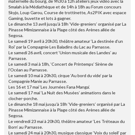
maternelle du bourg, de 9h30 à 12h ateliers jeux vidéo avec la
Smalah à la Médiathèque et de 14h à 18h au Forum concours
Skyjo, Loup Garou, Course de trottinette, As2PIK avec espace
Gaming, buvette et lots à gagner.
Le dimanche 13 avril jusqu’à 18h ‘Vide-greniers’ organisé par La
Pinasse Mimizannaise à la Plage côté des Arènes allée de
Segosa.
Le samedi 19 avril à 20h30, théâtre amateur ‘La destinée d’un
Roi’ par la Compagnie Les Baladins du Lac au Parnasse.
Le samedi 26 avril, concert ‘Union musicale des Landes’ au
Parnasse.
Le samedi 3 mai à 18h, ‘Concert de Printemps’ Sirène de
l’Océan au Parnasse.
Le samedi 10 mai à 20h30, cirque ‘Au bord du vide’ par la
Compagnie Manie au Parnasse.
Les 16 et 17 mai ‘Les Journées Fana Manga’.
Le samedi 17 mai ‘La Nuit des Musées’ animations dans le
clocher-porche.
Le dimanche 18 mai jusqu’à 18h ‘Vide-greniers’ organisé par La
Pinasse Mimizannaise à la Plage côté des Arènes allée de
Segosa.
Le vendredi 23 mai à 20h30, théâtre amateur ‘Les Tréteaux du
Born’ au Parnasse.
Le samedi 24 mai à 20h30, musique classique ‘Voix du soleil’ par