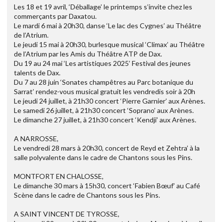
Les 18 et 19 avril, ‘Déballage’ le printemps s’invite chez les
commerçants par Daxatou.
Le mardi 6 mai à 20h30, danse ‘Le lac des Cygnes’ au Théâtre
de l’Atrium.
Le jeudi 15 mai à 20h30, burlesque musical ‘Climax’ au Théâtre
de l’Atrium par les Amis du Théâtre ATP de Dax.
Du 19 au 24 mai ‘Les artistiques 2025’ Festival des jeunes
talents de Dax.
Du 7 au 28 juin ‘Sonates champêtres au Parc botanique du
Sarrat’ rendez-vous musical gratuit les vendredis soir à 20h
Le jeudi 24 juillet, à 21h30 concert ‘Pierre Garnier’ aux Arènes.
Le samedi 26 juillet, à 21h30 concert ‘Soprano’ aux Arènes.
Le dimanche 27 juillet, à 21h30 concert ‘Kendji’ aux Arènes.
A NARROSSE,
Le vendredi 28 mars à 20h30, concert de Reyd et Zehtra’ à la
salle polyvalente dans le cadre de Chantons sous les Pins.
MONTFORT EN CHALOSSE,
Le dimanche 30 mars à 15h30, concert ‘Fabien Bœuf’ au Café
Scène dans le cadre de Chantons sous les Pins.
A SAINT VINCENT DE TYROSSE,