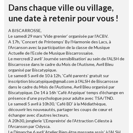
Dans chaque ville ou village,
une date à retenir pour vous !
A BISCARROSSE,
Le samedi 29 mars ‘Vide grenier’ organisée par l’ACBV.
A 17h, ‘Concert de Printemps’ By l’Harmonie des Lacs, à
l’Arcanson avec la participation de la classe de Musique
Actuelle de l’Ecole de Musique Biscarrossaise.
Le mercredi 2 avril ‘Journée sensibilisation’ au sein de l’ALSH de
Biscarrosse dans le cadre du Mois de l’Autisme, Avril Bleu
organisé par Biscatypique.
Le samedi 5 avril de 10 à 12h, ‘Café parents’ gratuit sur
inscription biscatypique@gmail.com à l’ALSH de Biscarrosse
dans le cadre du Mois de l’Autisme, Avril Bleu organisé par
Biscatypique. De 14 à 16h ‘Café Atypique’ temps d’échange en
présence d’une psychologue pour adulte avec TSA/TND.
Le samedi 5 avril à 10h30, ‘Café BD’ à la Médiathèque,
découvrir les nouveautés, partager les coups de cœur et
échanger avec d’autres lecteurs.
A 20h30, jonglerie ‘L’Empreinte’ de l’Attraction Céleste à
l’Arcanson par Odysca.
Le Dimanche 6 avril ‘Atelier Bien-être massage assis’ à l’ALSH