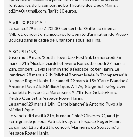
font auprès de la compagnie Le Théâtre des Deux Mains :
td2m40@gmail.com. Tarif : 10 euros.
A VIEUX-BOUCAU,
Le samedi 29 mars à 20h30, concert de ‘Guillo’ au cinéma
l’Albret, concert organisé avec le Comité d’animation de Vieux-
Boucau dans le cadre de Chantons sous les Pins.
A SOUSTONS,
Jusqu’au 29 mars ‘South Town Jazz Festival’. Le mercredi 26
mars à 21h ‘Nicolas Gardel et Swing Bones .Le jeudi 27 mars à
21h, concert ‘David Hermlin trio’ à l’espace Roger Hanin. Le
vendredi 28 mars à 21h, ‘Michel Bonnet Made in Trompettes’ à
l’espace Roger Hanin. Le samedi 29 mars à 15h ‘Carte Blanche à
Antoine Puyo’ à la Médiathèque. A 17h, ‘Stage-bal swing’ avec
Charlotte Forgue à la Marensine. A 21h ‘Ray Gelato-Enric
Peidro Quintet’ à l’espace Roger Hanin.
Le samedi 29 mars à 14h, ‘Carte blanche’ à Antonio Puyo à la
Médiathèque.
Le vendredi 4 avril à 21h, humour Chloé Oliveres ‘Quand je
serai grande je serai Patrick Swayze’ à l’espace Roger Hanin.
Le samedi 12 avril à 21h, concert ‘Harmonie de Soustons’ à
l’espace Roger Hanin.