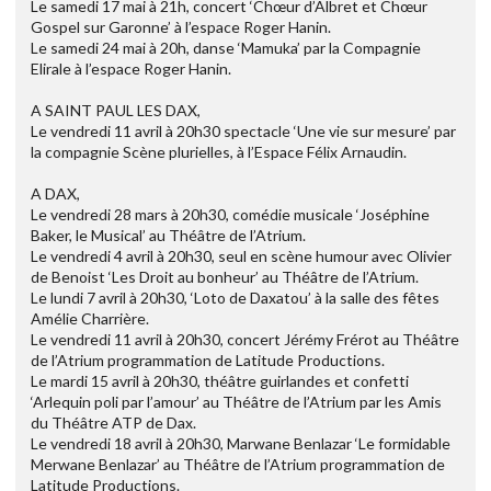
Le samedi 17 mai à 21h, concert ‘Chœur d’Albret et Chœur
Gospel sur Garonne’ à l’espace Roger Hanin.
Le samedi 24 mai à 20h, danse ‘Mamuka’ par la Compagnie
Elirale à l’espace Roger Hanin.
A SAINT PAUL LES DAX,
Le vendredi 11 avril à 20h30 spectacle ‘Une vie sur mesure’ par
la compagnie Scène plurielles, à l’Espace Félix Arnaudin.
A DAX,
Le vendredi 28 mars à 20h30, comédie musicale ‘Joséphine
Baker, le Musical’ au Théâtre de l’Atrium.
Le vendredi 4 avril à 20h30, seul en scène humour avec Olivier
de Benoist ‘Les Droit au bonheur’ au Théâtre de l’Atrium.
Le lundi 7 avril à 20h30, ‘Loto de Daxatou’ à la salle des fêtes
Amélie Charrière.
Le vendredi 11 avril à 20h30, concert Jérémy Frérot au Théâtre
de l’Atrium programmation de Latitude Productions.
Le mardi 15 avril à 20h30, théâtre guirlandes et confetti
‘Arlequin poli par l’amour’ au Théâtre de l’Atrium par les Amis
du Théâtre ATP de Dax.
Le vendredi 18 avril à 20h30, Marwane Benlazar ‘Le formidable
Merwane Benlazar’ au Théâtre de l’Atrium programmation de
Latitude Productions.