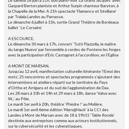
Le samedi 28 juin à 21h, duo piano-voix ‘La Grand Jacques’ avec
Gaspard Berton pianiste et Arthur Surpin chanteur Baryton, à
la Chapelle de la Mer. A 21h spectacle ‘Flamenco et Sévillane’
par Tralala Landes au Parnasse.
Le dimanche 6 juillet à 15h, sortie Grand Théâtre de Bordeaux
ballet ‘ Le Corsaire’.
A ESCOURCE,
Le dimanche 30 mars à 17h, concert ‘Tutti Piazzolla, le maître
du tango Nuevo’ par l’ensemble à cordes de Pontenx les forges
avec la participation d’Eric Castagnet à l’accordéon, en l’Eglise
A MONT DE MARSAN,
Jusqu’au 12 avril, manifestation culturelle itinérante ‘l’Emoi des
mots’, 25 rencontres et spectacles programmés s’ajoutant des
interventions et ateliers réparti sur le territoire du Pays
d’Orthe et Arrigans et du sud de l’agglomération de Dax.
Les 28 mars à 10h et 14h et 29 mars à 18h, danse ‘Valse avec
W...’ au Pôle.
Le mardi 1er avril à 20h, théâtre ‘Phèdre !’ au Molière.
Le mardi 1er avril 6ème édition ‘Mars@Hack’ à la CCI des
Landes à Mont de Marsan avec de 18 à 19h15 ‘Table Ronde’
destinée aux entreprises comme aux acteurs institutionnels,
sur la cybersécurité et les cyberattaques.