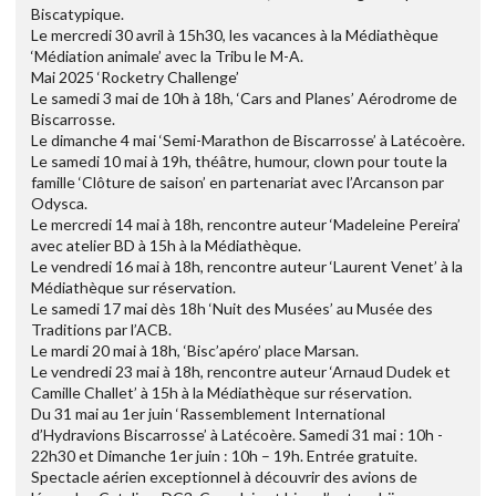
Biscatypique.
Le mercredi 30 avril à 15h30, les vacances à la Médiathèque
‘Médiation animale’ avec la Tribu le M-A.
Mai 2025 ‘Rocketry Challenge’
Le samedi 3 mai de 10h à 18h, ‘Cars and Planes’ Aérodrome de
Biscarrosse.
Le dimanche 4 mai ‘Semi-Marathon de Biscarrosse’ à Latécoère.
Le samedi 10 mai à 19h, théâtre, humour, clown pour toute la
famille ‘Clôture de saison’ en partenariat avec l’Arcanson par
Odysca.
Le mercredi 14 mai à 18h, rencontre auteur ‘Madeleine Pereira’
avec atelier BD à 15h à la Médiathèque.
Le vendredi 16 mai à 18h, rencontre auteur ‘Laurent Venet’ à la
Médiathèque sur réservation.
Le samedi 17 mai dès 18h ‘Nuit des Musées’ au Musée des
Traditions par l’ACB.
Le mardi 20 mai à 18h, ‘Bisc’apéro’ place Marsan.
Le vendredi 23 mai à 18h, rencontre auteur ‘Arnaud Dudek et
Camille Challet’ à 15h à la Médiathèque sur réservation.
Du 31 mai au 1er juin ‘Rassemblement International
d’Hydravions Biscarrosse’ à Latécoère. Samedi 31 mai : 10h -
22h30 et Dimanche 1er juin : 10h – 19h. Entrée gratuite.
Spectacle aérien exceptionnel à découvrir des avions de