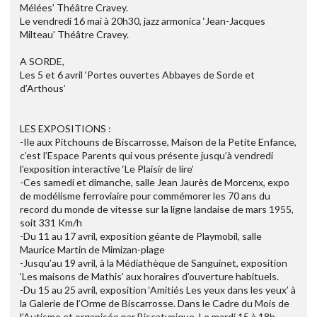
Mélées’ Théâtre Cravey.
Le vendredi 16 mai à 20h30, jazz armonica ‘Jean-Jacques
Milteau’ Théâtre Cravey.
A SORDE,
Les 5 et 6 avril ‘Portes ouvertes Abbayes de Sorde et
d’Arthous’
LES EXPOSITIONS :
-Ile aux Pitchouns de Biscarrosse, Maison de la Petite Enfance,
c’est l’Espace Parents qui vous présente jusqu’à vendredi
l’exposition interactive ‘Le Plaisir de lire’
-Ces samedi et dimanche, salle Jean Jaurès de Morcenx, expo
de modélisme ferroviaire pour commémorer les 70 ans du
record du monde de vitesse sur la ligne landaise de mars 1955,
soit 331 Km/h
-Du 11 au 17 avril, exposition géante de Playmobil, salle
Maurice Martin de Mimizan-plage
-Jusqu’au 19 avril, à la Médiathèque de Sanguinet, exposition
‘Les maisons de Mathis’ aux horaires d’ouverture habituels.
-Du 15 au 25 avril, exposition ‘Amitiés Les yeux dans les yeux’ à
la Galerie de l’Orme de Biscarrosse. Dans le Cadre du Mois de
l’Autisme et organisée par Biscatypique. Le mardi 15 à 18h