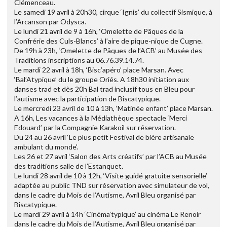
Clémenceau.
Le samedi 19 avril à 20h30, cirque ‘Ignis’ du collectif Sismique, à
l’Arcanson par Odysca.
Le lundi 21 avril de 9 à 16h, ‘Omelette de Pâques de la
Confrérie des Culs-Blancs’ à l’aire de pique-nique de Cugne.
De 19h à 23h, ‘Omelette de Pâques de l’ACB’ au Musée des
Traditions inscriptions au 06.76.39.14.74.
Le mardi 22 avril à 18h, ‘Bisc’apéro’ place Marsan. Avec
‘Bal’Atypique’ du le groupe Oriés. A 18h30 initiation aux
danses trad et dès 20h Bal trad inclusif tous en Bleu pour
l’autisme avec la participation de Biscatypique.
Le mercredi 23 avril de 10 à 13h, ‘Matinée enfant’ place Marsan.
A 16h, Les vacances à la Médiathèque spectacle ‘Merci
Edouard’ par la Compagnie Karakoil sur réservation.
Du 24 au 26 avril ‘Le plus petit Festival de bière artisanale
ambulant du monde’.
Les 26 et 27 avril ‘Salon des Arts créatifs’ par l’ACB au Musée
des traditions salle de l’Estanquet.
Le lundi 28 avril de 10 à 12h, ‘Visite guidé gratuite sensorielle’
adaptée au public TND sur réservation avec simulateur de vol,
dans le cadre du Mois de l’Autisme, Avril Bleu organisé par
Biscatypique.
Le mardi 29 avril à 14h ‘Cinéma’typique’ au cinéma Le Renoir
dans le cadre du Mois de l’Autisme, Avril Bleu organisé par