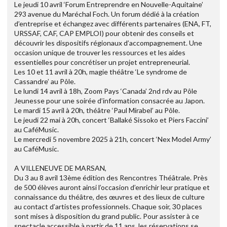
Le jeudi 10 avril ‘Forum Entreprendre en Nouvelle-Aquitaine’
293 avenue du Maréchal Foch. Un forum dédié à la création
d’entreprise et échangez avec différents partenaires (ENA, FT,
URSSAF, CAF, CAP EMPLOI) pour obtenir des conseils et
découvrir les dispositifs régionaux d’accompagnement. Une
occasion unique de trouver les ressources et les aides
essentielles pour concrétiser un projet entrepreneurial.
Les 10 et 11 avril à 20h, magie théâtre ‘Le syndrome de
Cassandre’ au Pôle.
Le lundi 14 avril à 18h, Zoom Pays ‘Canada’ 2nd rdv au Pôle
Jeunesse pour une soirée d’information consacrée au Japon.
Le mardi 15 avril à 20h, théâtre ‘Paul Mirabel’ au Pôle.
Le jeudi 22 mai à 20h, concert ‘Ballaké Sissoko et Piers Faccini’
au CaféMusic.
Le mercredi 5 novembre 2025 à 21h, concert ‘Nex Model Army’
au CaféMusic.
A VILLENEUVE DE MARSAN,
Du 3 au 8 avril 13ème édition des Rencontres Théâtrale. Près
de 500 élèves auront ainsi l’occasion d’enrichir leur pratique et
connaissance du théâtre, des œuvres et des lieux de culture
au contact d’artistes professionnels. Chaque soir, 30 places
sont mises à disposition du grand public. Pour assister à ce
spectacle accessible à partir de 11 ans, les réservations se