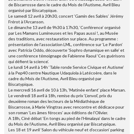
de Biscarrosse dans le cadre du Mois de l’Autisme, Avril Bleu
organisé par Biscatypique.
Le samedi 12 avril à 20h30, concert ‘Gamin des Sables’ Jérémy
Frérot à l’Arcanson.
Le dimanche 13 avril de 9h30 à 17h30, ‘Conférence’ organisé
par Les Mamans Lumineuses et les Papas aussi !, au Musée
des traditions, avec restauration sur place. Au programme :
présentation de l’association LML, conférence sur ‘Le Pardon’
avec Patricia Oddo, découverte ‘Sophro dynamique en salle’ et
une conférence témoignage de Fabienne Raoul ‘Ces guérisons
qui défient la science’.
Le lundi 14 avril à 14h ‘Table ronde Service Civique et Autisme’
à la Pep40 centre Nautique Udaquiola à Latécoère, dans le
cadre du Mois de l’Autisme, Avril Bleu organisé par
Biscatypique.
Le mercredi 16 avril de 10 à 13h, ‘Matinée enfant’ place Marsan.
Le vendredi 18 avril à 18h, remise du prix ‘L’envol’, prix du
deuxième roman des lecteurs de la Médiathèque de
Biscarrosse, à Marie Vingtras avec rencontre et dédicace pour
son roman ‘Les âmes féroces’ aux éditions de l’Olivier.
A 18h, Ciné débat ‘En tongs au pied de l’Himalaya’ dans le cadre
du Mois de l’Autisme, Avril Bleu organisé par Biscatypique.
Les 18 et 19 avril ‘Salon du véhicule neuf et d’occasion’ parking