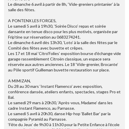
Le dimanche 6 avril à partir de 8h, ‘Vide-greniers printanier’ à la
salle des fêtes.
A PONTENX LES FORGES,
Le samedi 5 avril à 19h30, ‘Soirée Disco’ repas et soirée
dansante en tenue disco pour les plus motivés, organisée par
Frip’tine sur réservation au 0683274241.
Le dimanche 6 avril dès 13h30, ‘Loto’ à la salle des fêtes par le
Comité des fêtes avec buvette et crêpes.
Les 17 et 18 mai ‘Citro’Folies’ exposition bourse d’échange vide
garage rassemblement Citroën classique, un espace sera
réservée aux autres anciennes. Le 18 ‘Vide-grenier, Brocante’
au Pôle sportif Guilleman buvette restauration sur place.
A MIMIZAN,
Du 28 au 30 mars ‘Instant Flamenco’ avec exposition,
conférence dansée, ateliers enfants, spectacles, stages Pro et
Bal.
Le samedi 29 mars à 20h30, ‘Après-vous, Madame’ dans les
cadre Instant Flamenco, au Parnasse.
Le samedi 5 avril à 20h30, danse Hip-hop ‘Ballet Bar’ par la
compagnie Pyramid au Parnasse.
‘Fête du Jeux’ de 9h30 à 11h30 pour la Petite Enfance à l’école