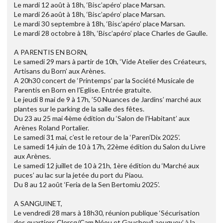
Le mardi 12 août à 18h, ‘Bisc’apéro’ place Marsan.
Le mardi 26 août à 18h, ‘Bisc’apéro’ place Marsan.
Le mardi 30 septembre à 18h, ‘Bisc’apéro’ place Marsan.
Le mardi 28 octobre à 18h, ‘Bisc’apéro’ place Charles de Gaulle.
A PARENTIS EN BORN,
Le samedi 29 mars à partir de 10h, ‘Vide Atelier des Créateurs,
Artisans du Born’ aux Arènes.
A 20h30 concert de ‘Printemps’ par la Société Musicale de
Parentis en Born en l’Eglise. Entrée gratuite.
Le jeudi 8 mai de 9 à 17h, ’50 Nuances de Jardins’ marché aux
plantes sur le parking de la salle des fêtes.
Du 23 au 25 mai 4ème édition du ‘Salon de l’Habitant’ aux
Arènes Roland Portalier.
Le samedi 31 mai, c’est le retour de la ‘Paren’Dix 2025’.
Le samedi 14 juin de 10 à 17h, 22ème édition du Salon du Livre
aux Arènes.
Le samedi 12 juillet de 10 à 21h, 1ère édition du ‘Marché aux
puces’ au lac sur la jetée du port du Piaou.
Du 8 au 12 août ‘Feria de la Sen Bertomiu 2025’.
A SANGUINET,
Le vendredi 28 mars à 18h30, réunion publique ‘Sécurisation
des quartiers Clercq/Cam Néou et Gauchey/Laouguey’ à la