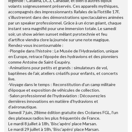
légende : Catalina, DC3, Canadair, et bien d’autres bijoux
volants soigneusement préservés. Ces appareils mythiques,
accompagnés des impressionnants Rafales de la Flottille 17F,
s’illustreront dans des démonstrations spectaculaires animées
par un speaker professionnel. Grâce à un écran géant, chaque
instant sera magnifié pour une immersion totale. Le samedi
soir, un show aérien sunset mêlant pyrotechnie et feu
d’artifice viendra clore la journée sur une note magique.
Rendez-vous incontournable :
-Plongée dans l’histoire : Le Musée de l’Hydraviation, unique
en Europe, retrace l’épopée des hydravions et des pionniers
comme Antoine de Saint-Exupéry.
-Animations pour petits et grands : simulateurs de vol,
baptêmes de l’air, ateliers créatifs pour enfants, et concerts
live.
-Voyage dans le temps : Reconstitution d’un camp militaire
d’époque et exposition de véhicules de collection.
-Salon professionnel de l’hydraviation : Découvrez les
dernières innovations en matière d’hydravions et
d’aéronautique.
Samedi 7 juin, 28ème édition gratuite des Océanes FGL, l’un
des plateaux radios les plus fréquentés de France.
Le mardi 8 juillet à 18h, ‘Bisc’apéro’ place Marsan.
Le mardi 29 juillet à 18h, ‘Bisc’apéro’ place Marsan.