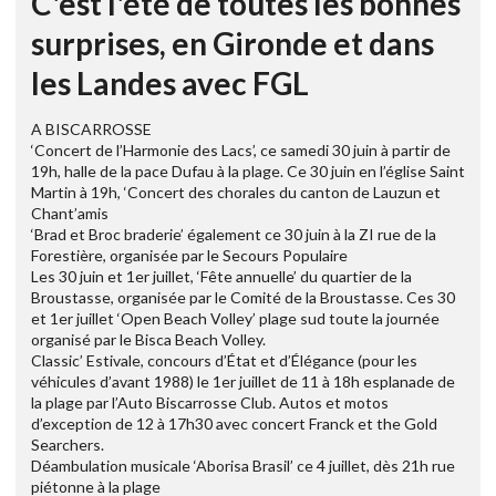
C'est l'été de toutes les bonnes
surprises, en Gironde et dans
les Landes avec FGL
A BISCARROSSE
‘Concert de l’Harmonie des Lacs’, ce samedi 30 juin à partir de
19h, halle de la pace Dufau à la plage. Ce 30 juin en l’église Saint
Martin à 19h, ‘Concert des chorales du canton de Lauzun et
Chant’amis
‘Brad et Broc braderie’ également ce 30 juin à la ZI rue de la
Forestière, organisée par le Secours Populaire
Les 30 juin et 1er juillet, ‘Fête annuelle’ du quartier de la
Broustasse, organisée par le Comité de la Broustasse. Ces 30
et 1er juillet ‘Open Beach Volley’ plage sud toute la journée
organisé par le Bisca Beach Volley.
Classic’ Estivale, concours d’État et d’Élégance (pour les
véhicules d’avant 1988) le 1er juillet de 11 à 18h esplanade de
la plage par l’Auto Biscarrosse Club. Autos et motos
d’exception de 12 à 17h30 avec concert Franck et the Gold
Searchers.
Déambulation musicale ‘Aborisa Brasil’ ce 4 juillet, dès 21h rue
piétonne à la plage