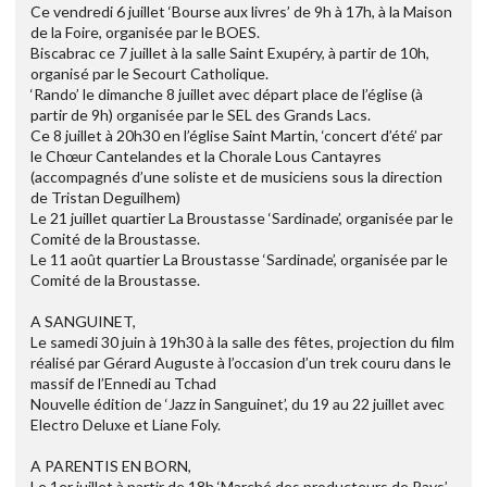
Ce vendredi 6 juillet ‘Bourse aux livres’ de 9h à 17h, à la Maison
de la Foire, organisée par le BOES.
Biscabrac ce 7 juillet à la salle Saint Exupéry, à partir de 10h,
organisé par le Secourt Catholique.
‘Rando’ le dimanche 8 juillet avec départ place de l’église (à
partir de 9h) organisée par le SEL des Grands Lacs.
Ce 8 juillet à 20h30 en l’église Saint Martin, ‘concert d’été’ par
le Chœur Cantelandes et la Chorale Lous Cantayres
(accompagnés d’une soliste et de musiciens sous la direction
de Tristan Deguilhem)
Le 21 juillet quartier La Broustasse ‘Sardinade’, organisée par le
Comité de la Broustasse.
Le 11 août quartier La Broustasse ‘Sardinade’, organisée par le
Comité de la Broustasse.
A SANGUINET,
Le samedi 30 juin à 19h30 à la salle des fêtes, projection du film
réalisé par Gérard Auguste à l’occasion d’un trek couru dans le
massif de l’Ennedi au Tchad
Nouvelle édition de ‘Jazz in Sanguinet’, du 19 au 22 juillet avec
Electro Deluxe et Liane Foly.
A PARENTIS EN BORN,
Le 1er juillet à partir de 18h ‘Marché des producteurs de Pays’,