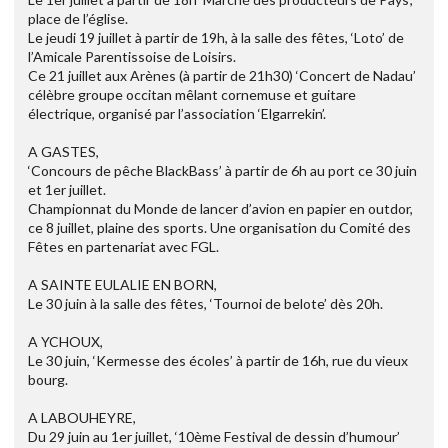
place de l’église.
Le jeudi 19 juillet à partir de 19h, à la salle des fêtes, ‘Loto’ de
l’Amicale Parentissoise de Loisirs.
Ce 21 juillet aux Arènes (à partir de 21h30) ‘Concert de Nadau’
célèbre groupe occitan mêlant cornemuse et guitare
électrique, organisé par l’association ‘Elgarrekin’.
A GASTES,
‘Concours de pêche BlackBass’ à partir de 6h au port ce 30 juin
et 1er juillet.
Championnat du Monde de lancer d’avion en papier en outdor,
ce 8 juillet, plaine des sports. Une organisation du Comité des
Fêtes en partenariat avec FGL.
A SAINTE EULALIE EN BORN,
Le 30 juin à la salle des fêtes, ‘Tournoi de belote’ dès 20h.
A YCHOUX,
Le 30 juin, ‘Kermesse des écoles’ à partir de 16h, rue du vieux
bourg.
A LABOUHEYRE,
Du 29 juin au 1er juillet, ‘10ème Festival de dessin d’humour’