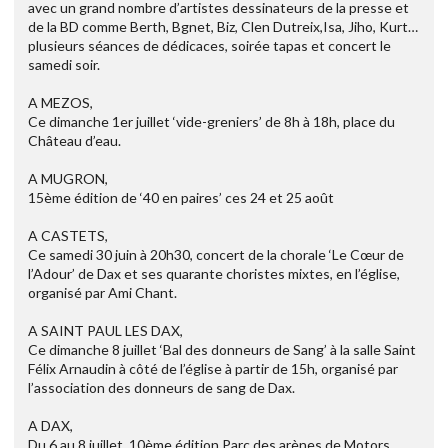
avec un grand nombre d’artistes dessinateurs de la presse et
de la BD comme Berth, Bgnet, Biz, Clen Dutreix,Isa, Jiho, Kurt…
plusieurs séances de dédicaces, soirée tapas et concert le
samedi soir.
A MEZOS,
Ce dimanche 1er juillet ‘vide-greniers’ de 8h à 18h, place du
Château d’eau.
A MUGRON,
15ème édition de ‘40 en paires’ ces 24 et 25 août
A CASTETS,
Ce samedi 30 juin à 20h30, concert de la chorale ‘Le Cœur de
l’Adour’ de Dax et ses quarante choristes mixtes, en l’église,
organisé par Ami Chant.
A SAINT PAUL LES DAX,
Ce dimanche 8 juillet ‘Bal des donneurs de Sang’ à la salle Saint
Félix Arnaudin à côté de l’église à partir de 15h, organisé par
l’association des donneurs de sang de Dax.
A DAX,
Du 6 au 8 juillet, 10ème édition Parc des arènes de Motors