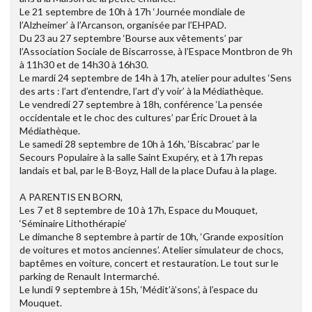
Le 21 septembre de 10h à 17h ‘Journée mondiale de
l’Alzheimer’ à l’Arcanson, organisée par l’EHPAD.
Du 23 au 27 septembre ‘Bourse aux vêtements’ par
l’Association Sociale de Biscarrosse, à l’Espace Montbron de 9h
à 11h30 et de 14h30 à 16h30.
Le mardi 24 septembre de 14h à 17h, atelier pour adultes ‘Sens
des arts : l’art d’entendre, l’art d’y voir’ à la Médiathèque.
Le vendredi 27 septembre à 18h, conférence ‘La pensée
occidentale et le choc des cultures’ par Éric Drouet à la
Médiathèque.
Le samedi 28 septembre de 10h à 16h, ‘Biscabrac’ par le
Secours Populaire à la salle Saint Exupéry, et à 17h repas
landais et bal, par le B-Boyz, Hall de la place Dufau à la plage.
A PARENTIS EN BORN,
Les 7 et 8 septembre de 10 à 17h, Espace du Mouquet,
‘Séminaire Lithothérapie’
Le dimanche 8 septembre à partir de 10h, ‘Grande exposition
de voitures et motos anciennes’. Atelier simulateur de chocs,
baptêmes en voiture, concert et restauration. Le tout sur le
parking de Renault Intermarché.
Le lundi 9 septembre à 15h, ‘Médit’à’sons’, à l’espace du
Mouquet.