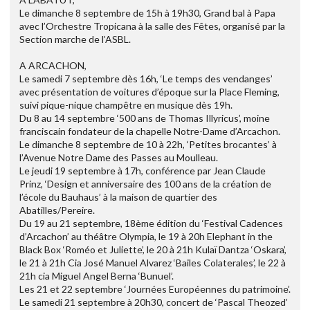
Le dimanche 8 septembre de 15h à 19h30, Grand bal à Papa
avec l’Orchestre Tropicana à la salle des Fêtes, organisé par la
Section marche de l’ASBL.
A ARCACHON,
Le samedi 7 septembre dès 16h, ‘Le temps des vendanges’
avec présentation de voitures d’époque sur la Place Fleming,
suivi pique-nique champêtre en musique dès 19h.
Du 8 au 14 septembre ‘500 ans de Thomas Illyricus’, moine
franciscain fondateur de la chapelle Notre-Dame d’Arcachon.
Le dimanche 8 septembre de 10 à 22h, ‘Petites brocantes’ à
l’Avenue Notre Dame des Passes au Moulleau.
Le jeudi 19 septembre à 17h, conférence par Jean Claude
Prinz, ‘Design et anniversaire des 100 ans de la création de
l’école du Bauhaus’ à la maison de quartier des
Abatilles/Pereire.
Du 19 au 21 septembre, 18ème édition du ‘Festival Cadences
d’Arcachon’ au théâtre Olympia, le 19 à 20h Elephant in the
Black Box ‘Roméo et Juliette’, le 20 à 21h Kulaï Dantza ‘Oskara’,
le 21 à 21h Cia José Manuel Alvarez ‘Bailes Colaterales’, le 22 à
21h cia Miguel Angel Berna ‘Bunuel’.
Les 21 et 22 septembre ‘Journées Européennes du patrimoine’.
Le samedi 21 septembre à 20h30, concert de ‘Pascal Theozed’