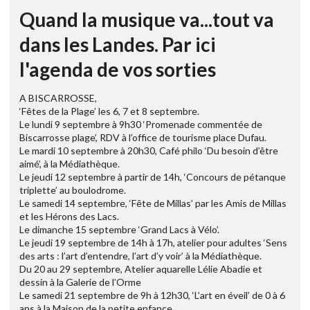
Quand la musique va...tout va
dans les Landes. Par ici
l'agenda de vos sorties
A BISCARROSSE,
‘Fêtes de la Plage’ les 6, 7 et 8 septembre.
Le lundi 9 septembre à 9h30 ‘Promenade commentée de
Biscarrosse plage’, RDV à l’office de tourisme place Dufau.
Le mardi 10 septembre à 20h30, Café philo ‘Du besoin d’être
aimé’, à la Médiathèque.
Le jeudi 12 septembre à partir de 14h, ‘Concours de pétanque
triplette’ au boulodrome.
Le samedi 14 septembre, ‘Fête de Millas’ par les Amis de Millas
et les Hérons des Lacs.
Le dimanche 15 septembre ‘Grand Lacs à Vélo’.
Le jeudi 19 septembre de 14h à 17h, atelier pour adultes ‘Sens
des arts : l’art d’entendre, l’art d’y voir’ à la Médiathèque.
Du 20 au 29 septembre, Atelier aquarelle Lélie Abadie et
dessin à la Galerie de l’Orme
Le samedi 21 septembre de 9h à 12h30, ‘L’art en éveil’ de 0 à 6
ans à la Maison de la petite enfance.