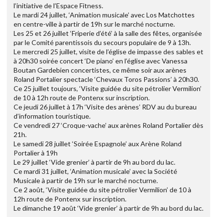
l’initiative de l’Espace Fitness.
Le mardi 24 juillet, ‘Animation musicale’ avec Los Matchottes
en centre-ville à partir de 19h sur le marché nocturne.
Les 25 et 26 juillet ‘Friperie d’été’ à la salle des fêtes, organisée
par le Comité parentissois du secours populaire de 9 à 13h.
Le mercredi 25 juillet, visite de l’église de impasse des sables et
à 20h30 soirée concert ‘De piano’ en l’église avec Vanessa
Boutan Gardebien concertistes, ce même soir aux arènes
Roland Portalier spectacle ‘Chevaux Toros Passions’ à 20h30.
Ce 25 juillet toujours, ‘Visite guidée du site pétrolier Vermilion’
de 10 à 12h route de Pontenx sur inscription.
Ce jeudi 26 juillet à 17h ‘Visite des arènes’ RDV au du bureau
d’information touristique.
Ce vendredi 27 ‘Croque-vache’ aux arènes Roland Portalier dès
21h.
Le samedi 28 juillet ‘Soirée Espagnole’ aux Arène Roland
Portalier à 19h
Le 29 juillet ‘Vide grenier’ à partir de 9h au bord du lac.
Ce mardi 31 juillet, ‘Animation musicale’ avec la Société
Musicale à partir de 19h sur le marché nocturne.
Ce 2 août, ‘Visite guidée du site pétrolier Vermilion’ de 10 à
12h route de Pontenx sur inscription.
Le dimanche 19 août ‘Vide grenier’ à partir de 9h au bord du lac.