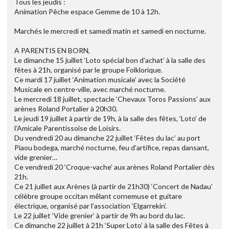
Tous les jeudis :
Animation Pêche espace Gemme de 10 à 12h.
Marchés le mercredi et samedi matin et samedi en nocturne.
A PARENTIS EN BORN,
Le dimanche 15 juillet ‘Loto spécial bon d'achat’ à la salle des
fêtes à 21h, organisé par le groupe Folklorique.
Ce mardi 17 juillet ‘Animation musicale’ avec la Société
Musicale en centre-ville, avec marché nocturne.
Le mercredi 18 juillet, spectacle ‘Chevaux Toros Passions’ aux
arènes Roland Portalier à 20h30.
Le jeudi 19 juillet à partir de 19h, à la salle des fêtes, ‘Loto’ de
l’Amicale Parentissoise de Loisirs.
Du vendredi 20 au dimanche 22 juillet ‘Fêtes du lac’ au port
Piaou bodega, marché nocturne, feu d’artifice, repas dansant,
vide grenier…
Ce vendredi 20 ‘Croque-vache’ aux arènes Roland Portalier dès
21h.
Ce 21 juillet aux Arènes (à partir de 21h30) ‘Concert de Nadau’
célèbre groupe occitan mêlant cornemuse et guitare
électrique, organisé par l’association ‘Elgarrekin’.
Le 22 juillet ‘Vide grenier’ à partir de 9h au bord du lac.
Ce dimanche 22 juillet à 21h ‘Super Loto’ à la salle des Fêtes à