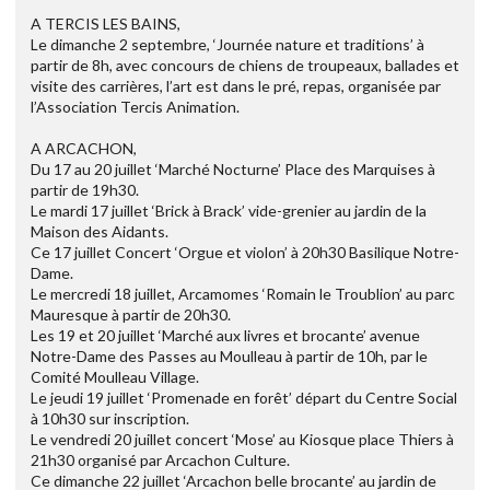
A TERCIS LES BAINS,
Le dimanche 2 septembre, ‘Journée nature et traditions’ à
partir de 8h, avec concours de chiens de troupeaux, ballades et
visite des carrières, l’art est dans le pré, repas, organisée par
l’Association Tercis Animation.
A ARCACHON,
Du 17 au 20 juillet ‘Marché Nocturne’ Place des Marquises à
partir de 19h30.
Le mardi 17 juillet ‘Brick à Brack’ vide-grenier au jardin de la
Maison des Aidants.
Ce 17 juillet Concert ‘Orgue et violon’ à 20h30 Basilique Notre-
Dame.
Le mercredi 18 juillet, Arcamomes ‘Romain le Troublion’ au parc
Mauresque à partir de 20h30.
Les 19 et 20 juillet ‘Marché aux livres et brocante’ avenue
Notre-Dame des Passes au Moulleau à partir de 10h, par le
Comité Moulleau Village.
Le jeudi 19 juillet ‘Promenade en forêt’ départ du Centre Social
à 10h30 sur inscription.
Le vendredi 20 juillet concert ‘Mose’ au Kiosque place Thiers à
21h30 organisé par Arcachon Culture.
Ce dimanche 22 juillet ‘Arcachon belle brocante’ au jardin de