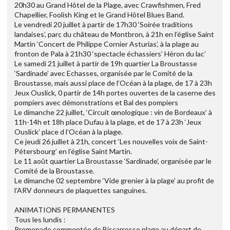
20h30 au Grand Hôtel de la Plage, avec Crawfishmen, Fred
Chapellier, Foolish King et le Grand Hôtel Blues Band.
Le vendredi 20 juillet à partir de 17h30 ‘Soirée traditions
landaises’, parc du château de Montbron, à 21h en l’église Saint
Martin ‘Concert de Philippe Cornier Asturias’, à la plage au
fronton de Pala à 21h30 ‘spectacle échassiers’ Héron du lac’
Le samedi 21 juillet à partir de 19h quartier La Broustasse
‘Sardinade’ avec Echasses, organisée par le Comité de la
Broustasse, mais aussi place de l’Océan à la plage, de 17 à 23h
Jeux Ouslick, 0 partir de 14h portes ouvertes de la caserne des
pompiers avec démonstrations et Bal des pompiers
Le dimanche 22 juillet, ‘Circuit œnologique : vin de Bordeaux’ à
11h-14h et 18h place Dufau à la plage, et de 17 à 23h ‘Jeux
Ouslick’ place d l’Océan à la plage.
Ce jeudi 26 juillet à 21h, concert ‘Les nouvelles voix de Saint-
Pétersbourg’ en l’église Saint Martin.
Le 11 août quartier La Broustasse ‘Sardinade’, organisée par le
Comité de la Broustasse.
Le dimanche 02 septembre ‘Vide grenier à la plage’ au profit de
l’ARV donneurs de plaquettes sanguines.
ANIMATIONS PERMANENTES
Tous les lundis :
Promenade commentée de Biscarrosse plage au départ de