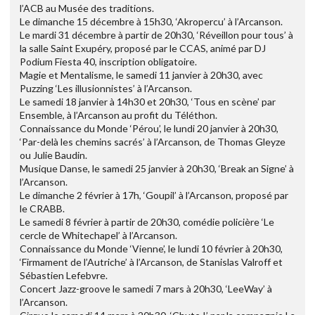
l’ACB au Musée des traditions.
Le dimanche 15 décembre à 15h30, ‘Akropercu’ à l’Arcanson.
Le mardi 31 décembre à partir de 20h30, ‘Réveillon pour tous’ à
la salle Saint Exupéry, proposé par le CCAS, animé par DJ
Podium Fiesta 40, inscription obligatoire.
Magie et Mentalisme, le samedi 11 janvier à 20h30, avec
Puzzing ‘Les illusionnistes’ à l’Arcanson.
Le samedi 18 janvier à 14h30 et 20h30, ‘Tous en scène’ par
Ensemble, à l’Arcanson au profit du Téléthon.
Connaissance du Monde ‘Pérou’, le lundi 20 janvier à 20h30,
‘Par-delà les chemins sacrés’ à l’Arcanson, de Thomas Gleyze
ou Julie Baudin.
Musique Danse, le samedi 25 janvier à 20h30, ‘Break an Signe’ à
l’Arcanson.
Le dimanche 2 février à 17h, ‘Goupil’ à l’Arcanson, proposé par
le CRABB.
Le samedi 8 février à partir de 20h30, comédie policière ‘Le
cercle de Whitechapel’ à l’Arcanson.
Connaissance du Monde ‘Vienne’, le lundi 10 février à 20h30,
‘Firmament de l’Autriche’ à l’Arcanson, de Stanislas Valroff et
Sébastien Lefebvre.
Concert Jazz-groove le samedi 7 mars à 20h30, ‘LeeWay’ à
l’Arcanson.