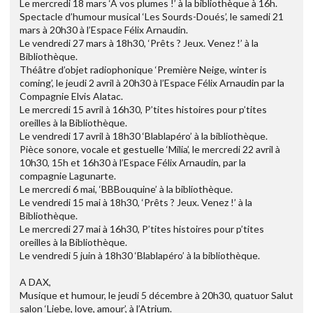
Le mercredi 18 mars ‘A vos plumes !’ à la bibliothèque à 16h.
Spectacle d’humour musical ‘Les Sourds-Doués’, le samedi 21
mars à 20h30 à l’Espace Félix Arnaudin.
Le vendredi 27 mars à 18h30, ‘Prêts ? Jeux. Venez !’ à la
Bibliothèque.
Théâtre d’objet radiophonique ‘Première Neige, winter is
coming’, le jeudi 2 avril à 20h30 à l’Espace Félix Arnaudin par la
Compagnie Elvis Alatac.
Le mercredi 15 avril à 16h30, P’tites histoires pour p’tites
oreilles à la Bibliothèque.
Le vendredi 17 avril à 18h30 ‘Blablapéro’ à la bibliothèque.
Pièce sonore, vocale et gestuelle ‘Milia’, le mercredi 22 avril à
10h30, 15h et 16h30 à l’Espace Félix Arnaudin, par la
compagnie Lagunarte.
Le mercredi 6 mai, ‘BBBouquine’ à la bibliothèque.
Le vendredi 15 mai à 18h30, ‘Prêts ? Jeux. Venez !’ à la
Bibliothèque.
Le mercredi 27 mai à 16h30, P’tites histoires pour p’tites
oreilles à la Bibliothèque.
Le vendredi 5 juin à 18h30 ‘Blablapéro’ à la bibliothèque.
A DAX,
Musique et humour, le jeudi 5 décembre à 20h30, quatuor Salut
salon ‘Liebe, love, amour’, à l’Atrium.