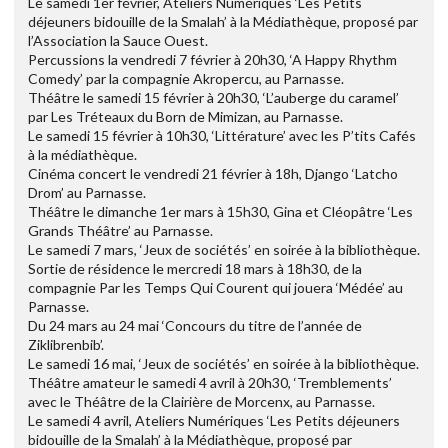
Le samedi 1er février, Ateliers Numériques ‘Les Petits
déjeuners bidouille de la Smalah’ à la Médiathèque, proposé par
l’Association la Sauce Ouest.
Percussions la vendredi 7 février à 20h30, ‘A Happy Rhythm
Comedy’ par la compagnie Akropercu, au Parnasse.
Théâtre le samedi 15 février à 20h30, ‘L’auberge du caramel’
par Les Tréteaux du Born de Mimizan, au Parnasse.
Le samedi 15 février à 10h30, ‘Littérature’ avec les P’tits Cafés
à la médiathèque.
Cinéma concert le vendredi 21 février à 18h, Django ‘Latcho
Drom’ au Parnasse.
Théâtre le dimanche 1er mars à 15h30, Gina et Cléopâtre ‘Les
Grands Théâtre’ au Parnasse.
Le samedi 7 mars, ‘Jeux de sociétés’ en soirée à la bibliothèque.
Sortie de résidence le mercredi 18 mars à 18h30, de la
compagnie Par les Temps Qui Courent qui jouera ‘Médée’ au
Parnasse.
Du 24 mars au 24 mai ‘Concours du titre de l’année de
Ziklibrenbib’.
Le samedi 16 mai, ‘Jeux de sociétés’ en soirée à la bibliothèque.
Théâtre amateur le samedi 4 avril à 20h30, ‘Tremblements’
avec le Théâtre de la Clairière de Morcenx, au Parnasse.
Le samedi 4 avril, Ateliers Numériques ‘Les Petits déjeuners
bidouille de la Smalah’ à la Médiathèque, proposé par