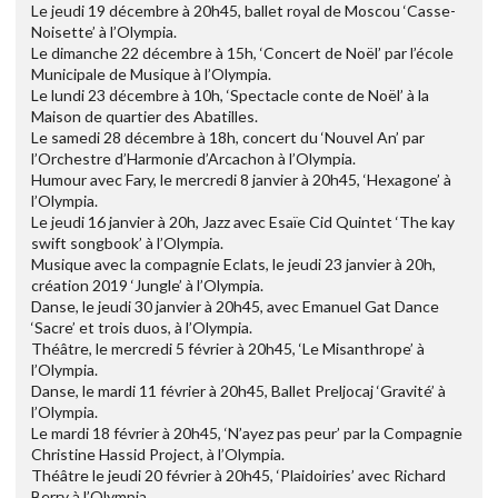
Le jeudi 19 décembre à 20h45, ballet royal de Moscou ‘Casse-
Noisette’ à l’Olympia.
Le dimanche 22 décembre à 15h, ‘Concert de Noël’ par l’école
Municipale de Musique à l’Olympia.
Le lundi 23 décembre à 10h, ‘Spectacle conte de Noël’ à la
Maison de quartier des Abatilles.
Le samedi 28 décembre à 18h, concert du ‘Nouvel An’ par
l’Orchestre d’Harmonie d’Arcachon à l’Olympia.
Humour avec Fary, le mercredi 8 janvier à 20h45, ‘Hexagone’ à
l’Olympia.
Le jeudi 16 janvier à 20h, Jazz avec Esaïe Cid Quintet ‘The kay
swift songbook’ à l’Olympia.
Musique avec la compagnie Eclats, le jeudi 23 janvier à 20h,
création 2019 ‘Jungle’ à l’Olympia.
Danse, le jeudi 30 janvier à 20h45, avec Emanuel Gat Dance
‘Sacre’ et trois duos, à l’Olympia.
Théâtre, le mercredi 5 février à 20h45, ‘Le Misanthrope’ à
l’Olympia.
Danse, le mardi 11 février à 20h45, Ballet Preljocaj ‘Gravité’ à
l’Olympia.
Le mardi 18 février à 20h45, ‘N’ayez pas peur’ par la Compagnie
Christine Hassid Project, à l’Olympia.
Théâtre le jeudi 20 février à 20h45, ‘Plaidoiries’ avec Richard
Berry à l’Olympia.