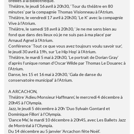
oreilles à la Bibliothèque.
Théâtre, le jeudi 16 avril à 20h30, ‘Tour du théâtre en 80
minutes’ par la compagnie Thomas Visionneau à l’Atrium.
Théâtre, le vendredi 17 avril à 20h30, ‘Le K’ avec la compagnie
Vive à l’Atrium.
Théâtre, le samedi 18 avril à 20h30, ‘Je ne me sens bien au
fond que dans des lieux où je ne suis pas à ma place’ par
Arnaud Agnel à l’Atrium.
Conférence ‘Tout ce que vous avez toujours voulu savoir sur’,
le jeudi 30 avril à 19h, sur ‘Le Hip Hop’ à l’Atrium.
Théâtre, le mardi 5 mai à 20h30, ‘Le portrait de Dorian Gray’
d’après l’unique roman d’Oscar Wilde par Thomas Le Douarec à
l’Atrium.
Danse, les 15 et 16 mai à 20h30, ‘Gala de danse du
conservatoire municipal’ à l’Atrium.
A ARCACHON,
Théâtre ‘Adieu Monsieur Haffmann’, le mercredi 4 décembre à
20h45 à l’Olympia.
Jazz, le jeudi 5 décembre à 20h ‘Duo Sylvain Gontard et
Dominique Fillon’ à l’Olympia.
‘Dance Me’, le mardi 10 décembre à 20h45, avec Les Ballets Jazz
de Montréal à l’Olympia.
Du 14 décembre au 5 janvier ‘Arcachon fête Noël’.