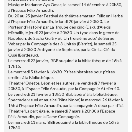
Musique Marianne Aya Omac, le samedi 14 décembre à 20h30,
à l’Espace Félix Arnaudin.
Du 20 au 25 janvier Festival de théâtre amateur ‘Félix en Herbe’
à l’Espace Félix Arnaudin, le lundi 20 janvier à 20h30, ‘Le
Porteur d’Histoire’ par La Troupe des cinq (Dax), d'Alexis
Michalik, le jeudi 23 janvier à 20h30 ‘Un type dans le genre de
Napoléon’, de Sacha Guitry et ‘Un troisième acte’ de Serge
Veber par la Compagnie des 3 Unités (Biarritz), le samedi 25
janvier à 20h30 ‘Antigone’ de Sophocle, par la Cie La Clé du
Quai (Bordeaux).
Le mercredi 22 janvier, ‘BBBouquine’ à la bibliothèque de 16h à
17h15.
Le mercredi 5 février à 16h30, P’tites histoires pour p’tites
oreilles à la Bibliothèque.
Théâtre ‘Odette, Léon et les autres’, le vendredi 7 février à
20h30, à l’Espace Félix Arnaudin, par la Compagnie Atelier 40.
Le vendredi 21 février à 18h30 ‘Blablapéro’ à la bibliothèque.
Spectacle visuel et musical ‘Nina Ninon’, le mercredi 26 février à
15h à l’Espace Félix Arnaudin, par la compagnie A deux pas d’ici.
Théâtre ‘La part égale’, le samedi 7 mars à 20h30 à l’Espace
Félix Arnaudin, par la Dame Compagnie.
Le mercredi 11 mars, ‘BBBouquine’ à la bibliothèque de 16h à
17h30.