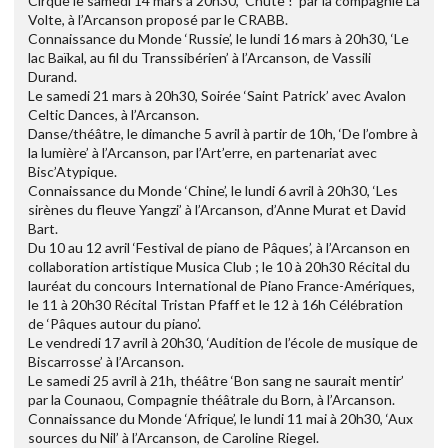
Cirque le samedi 14 mars à 20h30, ‘Chute !’ par la compagnie La
Volte, à l’Arcanson proposé par le CRABB.
Connaissance du Monde ‘Russie’, le lundi 16 mars à 20h30, ‘Le
lac Baïkal, au fil du Transsibérien’ à l’Arcanson, de Vassili
Durand.
Le samedi 21 mars à 20h30, Soirée ‘Saint Patrick’ avec Avalon
Celtic Dances, à l’Arcanson.
Danse/théâtre, le dimanche 5 avril à partir de 10h, ‘De l’ombre à
la lumière’ à l’Arcanson, par l’Art’erre, en partenariat avec
Bisc’Atypique.
Connaissance du Monde ‘Chine’, le lundi 6 avril à 20h30, ‘Les
sirènes du fleuve Yangzi’ à l’Arcanson, d’Anne Murat et David
Bart.
Du 10 au 12 avril ‘Festival de piano de Pâques’, à l’Arcanson en
collaboration artistique Musica Club ; le 10 à 20h30 Récital du
lauréat du concours International de Piano France-Amériques,
le 11 à 20h30 Récital Tristan Pfaff et le 12 à 16h Célébration
de ‘Pâques autour du piano’.
Le vendredi 17 avril à 20h30, ‘Audition de l’école de musique de
Biscarrosse’ à l’Arcanson.
Le samedi 25 avril à 21h, théâtre ‘Bon sang ne saurait mentir’
par la Counaou, Compagnie théâtrale du Born, à l’Arcanson.
Connaissance du Monde ‘Afrique’, le lundi 11 mai à 20h30, ‘Aux
sources du Nil’ à l’Arcanson, de Caroline Riegel.