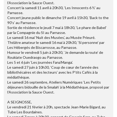
l’Association la Sauce Ouest.
Concert la samedi 11 avril à 20h30, ‘Les Innocents 6 ½’ au
Parnasse.
Concert jeune public le dimanche 19 avril à 15h30, ‘Back to the
90’s’ au Parnasse.
Sortie de résidence le jeudi 7 mai à 18h30, ‘Le phare de Babel’
par la Compagnie du SI au Parnasse.
Le samedi 16 mai ‘Nuit des Musées’, au Musée Prieuré.
Théâtre amateur le samedi 16 mai à 20h30, ‘Si personne’ par
Les Hébergés de Biscarrosse, au Parnasse.
Humour le vendredi 5 juin à 20h30, ‘Je demande la route’ de
Roukiate Ouedraogo au Parnasse.
Les 5 et 6 juin ‘Les journées Fana’Manga’.
Le samedi 27 juin à 10h30, ‘Coup de cœur de l’année des
bibliothécaires et des lecteurs’ avec les P’tits Cafés à la
médiathèque.
Le samedi 26 septembre, Ateliers Numériques ‘Les Petits
déjeuners bidouille de la Smalah’ à la Médiathèque, proposé par
l’Association la Sauce Ouest.
A SEIGNOSSE,
Le vendredi 21 février à 20h, spectacle Jean-Marie Bigard, au
Tube Les Bourdaines.
Le samedi 7 mars à 20h30, concert de Gauvain Sers, au Tube