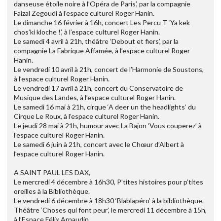
danseuse étoile noire à l’Opéra de Paris’, par la compagnie
Faizal Zegoudi à l’espace culturel Roger Hanin.
Le dimanche 16 février à 16h, concert Les Percu T ‘Ya kek
chos’ki kloche !’, à l’espace culturel Roger Hanin.
Le samedi 4 avril à 21h, théâtre ‘Debout et fiers’, par la
compagnie La Fabrique Affamée, à l’espace culturel Roger
Hanin.
Le vendredi 10 avril à 21h, concert de l’Harmonie de Soustons,
à l’espace culturel Roger Hanin.
Le vendredi 17 avril à 21h, concert du Conservatoire de
Musique des Landes, à l’espace culturel Roger Hanin.
Le samedi 16 mai à 21h, cirque ‘A deer un the headlights’ du
Cirque Le Roux, à l’espace culturel Roger Hanin.
Le jeudi 28 mai à 21h, humour avec La Bajon ‘Vous couperez’ à
l’espace culturel Roger Hanin.
Le samedi 6 juin à 21h, concert avec le Chœur d’Albert à
l’espace culturel Roger Hanin.
A SAINT PAUL LES DAX,
Le mercredi 4 décembre à 16h30, P’tites histoires pour p’tites
oreilles à la Bibliothèque.
Le vendredi 6 décembre à 18h30 ‘Blablapéro’ à la bibliothèque.
Théâtre ‘Choses qui font peur’, le mercredi 11 décembre à 15h,
à l’Espace Félix Arnaudin.