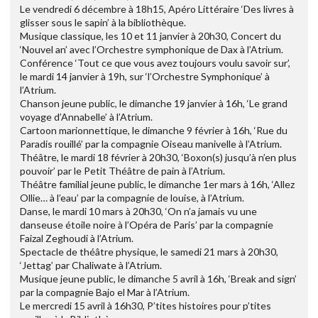
Le vendredi 6 décembre à 18h15, Apéro Littéraire ‘Des livres à
glisser sous le sapin’ à la bibliothèque.
Musique classique, les 10 et 11 janvier à 20h30, Concert du
‘Nouvel an’ avec l’Orchestre symphonique de Dax à l’Atrium.
Conférence ‘Tout ce que vous avez toujours voulu savoir sur’,
le mardi 14 janvier à 19h, sur ‘l’Orchestre Symphonique’ à
l’Atrium.
Chanson jeune public, le dimanche 19 janvier à 16h, ‘Le grand
voyage d’Annabelle’ à l’Atrium.
Cartoon marionnettique, le dimanche 9 février à 16h, ‘Rue du
Paradis rouillé’ par la compagnie Oiseau manivelle à l’Atrium.
Théâtre, le mardi 18 février à 20h30, ‘Boxon(s) jusqu’à n’en plus
pouvoir’ par le Petit Théâtre de pain à l’Atrium.
Théâtre familial jeune public, le dimanche 1er mars à 16h, ‘Allez
Ollie… à l’eau’ par la compagnie de louise, à l’Atrium.
Danse, le mardi 10 mars à 20h30, ‘On n’a jamais vu une
danseuse étoile noire à l’Opéra de Paris’ par la compagnie
Faizal Zeghoudi à l’Atrium.
Spectacle de théâtre physique, le samedi 21 mars à 20h30,
‘Jettag’ par Chaliwate à l’Atrium.
Musique jeune public, le dimanche 5 avril à 16h, ‘Break and sign’
par la compagnie Bajo el Mar à l’Atrium.
Le mercredi 15 avril à 16h30, P’tites histoires pour p’tites