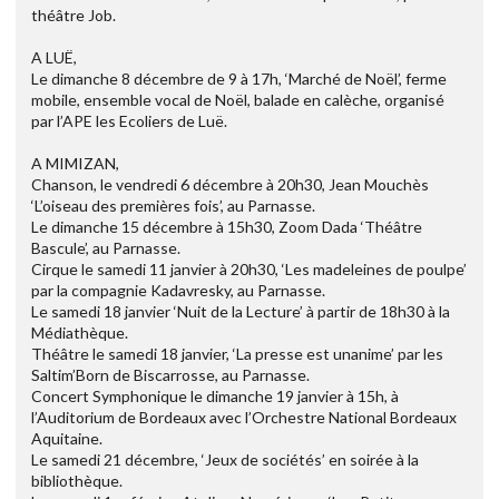
théâtre Job.
A LUË,
Le dimanche 8 décembre de 9 à 17h, ‘Marché de Noël’, ferme
mobile, ensemble vocal de Noël, balade en calèche, organisé
par l’APE les Ecoliers de Luë.
A MIMIZAN,
Chanson, le vendredi 6 décembre à 20h30, Jean Mouchès
‘L’oiseau des premières fois’, au Parnasse.
Le dimanche 15 décembre à 15h30, Zoom Dada ‘Théâtre
Bascule’, au Parnasse.
Cirque le samedi 11 janvier à 20h30, ‘Les madeleines de poulpe’
par la compagnie Kadavresky, au Parnasse.
Le samedi 18 janvier ‘Nuit de la Lecture’ à partir de 18h30 à la
Médiathèque.
Théâtre le samedi 18 janvier, ‘La presse est unanime’ par les
Saltim’Born de Biscarrosse, au Parnasse.
Concert Symphonique le dimanche 19 janvier à 15h, à
l’Auditorium de Bordeaux avec l’Orchestre National Bordeaux
Aquitaine.
Le samedi 21 décembre, ‘Jeux de sociétés’ en soirée à la
bibliothèque.