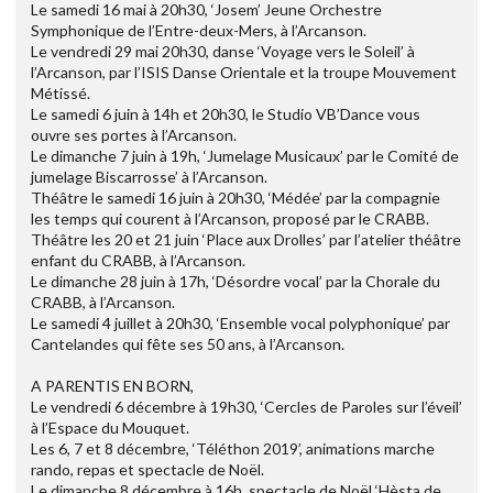
Le samedi 16 mai à 20h30, ‘Josem’ Jeune Orchestre
Symphonique de l’Entre-deux-Mers, à l’Arcanson.
Le vendredi 29 mai 20h30, danse ‘Voyage vers le Soleil’ à
l’Arcanson, par l’ISIS Danse Orientale et la troupe Mouvement
Métissé.
Le samedi 6 juin à 14h et 20h30, le Studio VB’Dance vous
ouvre ses portes à l’Arcanson.
Le dimanche 7 juin à 19h, ‘Jumelage Musicaux’ par le Comité de
jumelage Biscarrosse’ à l’Arcanson.
Théâtre le samedi 16 juin à 20h30, ‘Médée’ par la compagnie
les temps qui courent à l’Arcanson, proposé par le CRABB.
Théâtre les 20 et 21 juin ‘Place aux Drolles’ par l’atelier théâtre
enfant du CRABB, à l’Arcanson.
Le dimanche 28 juin à 17h, ‘Désordre vocal’ par la Chorale du
CRABB, à l’Arcanson.
Le samedi 4 juillet à 20h30, ‘Ensemble vocal polyphonique’ par
Cantelandes qui fête ses 50 ans, à l’Arcanson.
A PARENTIS EN BORN,
Le vendredi 6 décembre à 19h30, ‘Cercles de Paroles sur l’éveil’
à l’Espace du Mouquet.
Les 6, 7 et 8 décembre, ‘Téléthon 2019’, animations marche
rando, repas et spectacle de Noël.
Le dimanche 8 décembre à 16h, spectacle de Noël ‘Hèsta de