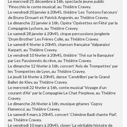
Le mercredi 21 décembre à 16h, spectacle jeune public
‘Pinocchio le conte musical’, au Théâtre Cravey.
Le vendredi 20 janvier à 20h45, théâtre ‘Les Tontons Farceurs’
de Bruno Drouart et Patrick Angonin, au Théâtre Cravey.
Le dimanche 22 janvier à 16h, Opéra ‘Opérettes en Fête’ par la
Compagnie Lychore, au Théâtre Cravey.
Le samedi 28 janvier à 20h45, cirque percussions jonglerie
‘Drum Brother’ Les Frères Colle, au Théâtre Cravey.
Le samedi 4 février à 20h45, chanson française ‘Valparaiso’
Karpatt, au Théâtre Cravey.
Le vendredi 10 février à 20h45, théâtre ‘Thé sur le Banquise’
par Les Passionnés du rêve, au Théâtre Cravey.
Le dimanche 12 février à 16h, concert ‘Avis de Trompettes’ par
les Trompettes de Lyon, au Théâtre Cravey.
Le jeudi 16 février à 20h45, danse ‘Cendrillon’ par le Grand
Ballet de Kiev, au Théâtre Cravey.
Le mercredi 22 février à 16h, conte musical ‘Voyage d’un
courant d’Air’ par la Compagnie Le Chat Perplexe, au Théâtre
Cravey.
Le dimanche 26 février à 16h, musique gitanes ‘Gypsy
Flamenco’, au Théâtre Cravey.
Le samedi 4 mars à 20h45, concert ‘Chimène Badi chante Piaf’,
au Théâtre Cravey.
Le vendredi 10 mars à 20h45, clown ‘La véritable histoire de