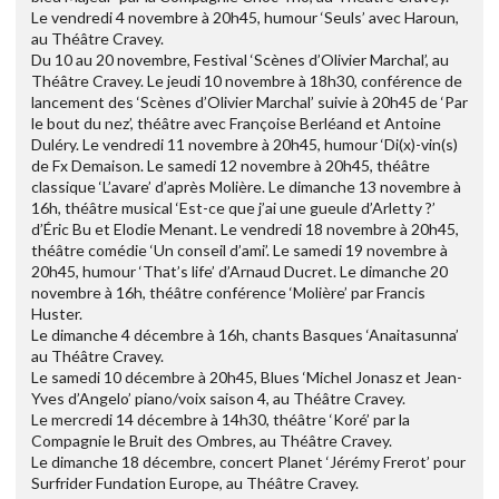
Le vendredi 4 novembre à 20h45, humour ‘Seuls’ avec Haroun,
au Théâtre Cravey.
Du 10 au 20 novembre, Festival ‘Scènes d’Olivier Marchal’, au
Théâtre Cravey. Le jeudi 10 novembre à 18h30, conférence de
lancement des ‘Scènes d’Olivier Marchal’ suivie à 20h45 de ‘Par
le bout du nez’, théâtre avec Françoise Berléand et Antoine
Duléry. Le vendredi 11 novembre à 20h45, humour ‘Di(x)-vin(s)
de Fx Demaison. Le samedi 12 novembre à 20h45, théâtre
classique ‘L’avare’ d’après Molière. Le dimanche 13 novembre à
16h, théâtre musical ‘Est-ce que j’ai une gueule d’Arletty ?’
d’Éric Bu et Elodie Menant. Le vendredi 18 novembre à 20h45,
théâtre comédie ‘Un conseil d’ami’. Le samedi 19 novembre à
20h45, humour ‘That’s life’ d’Arnaud Ducret. Le dimanche 20
novembre à 16h, théâtre conférence ‘Molière’ par Francis
Huster.
Le dimanche 4 décembre à 16h, chants Basques ‘Anaitasunna’
au Théâtre Cravey.
Le samedi 10 décembre à 20h45, Blues ‘Michel Jonasz et Jean-
Yves d’Angelo’ piano/voix saison 4, au Théâtre Cravey.
Le mercredi 14 décembre à 14h30, théâtre ‘Koré’ par la
Compagnie le Bruit des Ombres, au Théâtre Cravey.
Le dimanche 18 décembre, concert Planet ‘Jérémy Frerot’ pour
Surfrider Fundation Europe, au Théâtre Cravey.