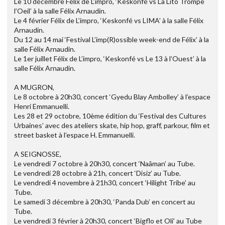
Le 10 décembre Félix de L’impro, ‘Keskonfé vs La Lito Trompe
l’Oeil’ à la salle Félix Arnaudin.
Le 4 février Félix de L’impro, ‘Keskonfé vs LIMA’ à la salle Félix
Arnaudin.
Du 12 au 14 mai ‘Festival L’imp(R)ossible week-end de Félix’ à la
salle Félix Arnaudin.
Le 1er juillet Félix de L’impro, ‘Keskonfé vs Le 13 à l’Ouest’ à la
salle Félix Arnaudin.
A MUGRON,
Le 8 octobre à 20h30, concert ‘Gyedu Blay Ambolley’ à l’espace
Henri Emmanuelli.
Les 28 et 29 octobre, 10ème édition du ‘Festival des Cultures
Urbaines’ avec des ateliers skate, hip hop, graff, parkour, film et
street basket à l’espace H. Emmanuelli.
A SEIGNOSSE,
Le vendredi 7 octobre à 20h30, concert ‘Naâman’ au Tube.
Le vendredi 28 octobre à 21h, concert ‘Disiz’ au Tube.
Le vendredi 4 novembre à 21h30, concert ‘Hilight Tribe’ au
Tube.
Le samedi 3 décembre à 20h30, ‘Panda Dub’ en concert au
Tube.
Le vendredi 3 février à 20h30, concert ‘Bigflo et Oli’ au Tube