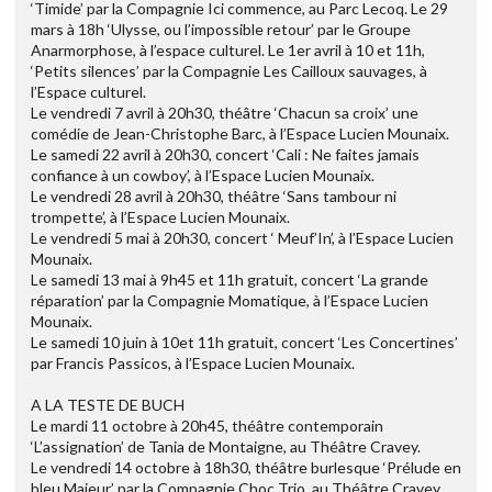
‘Timide’ par la Compagnie Ici commence, au Parc Lecoq. Le 29
mars à 18h ‘Ulysse, ou l’impossible retour’ par le Groupe
Anarmorphose, à l’espace culturel. Le 1er avril à 10 et 11h,
‘Petits silences’ par la Compagnie Les Cailloux sauvages, à
l’Espace culturel.
Le vendredi 7 avril à 20h30, théâtre ‘Chacun sa croix’ une
comédie de Jean-Christophe Barc, à l’Espace Lucien Mounaix.
Le samedi 22 avril à 20h30, concert ‘Cali : Ne faites jamais
confiance à un cowboy’, à l’Espace Lucien Mounaix.
Le vendredi 28 avril à 20h30, théâtre ‘Sans tambour ni
trompette’, à l’Espace Lucien Mounaix.
Le vendredi 5 mai à 20h30, concert ‘ Meuf’In’, à l’Espace Lucien
Mounaix.
Le samedi 13 mai à 9h45 et 11h gratuit, concert ‘La grande
réparation’ par la Compagnie Momatique, à l’Espace Lucien
Mounaix.
Le samedi 10 juin à 10et 11h gratuit, concert ‘Les Concertines’
par Francis Passicos, à l’Espace Lucien Mounaix.
A LA TESTE DE BUCH
Le mardi 11 octobre à 20h45, théâtre contemporain
‘L’assignation’ de Tania de Montaigne, au Théâtre Cravey.
Le vendredi 14 octobre à 18h30, théâtre burlesque ‘Prélude en
bleu Majeur’ par la Compagnie Choc Trio, au Théâtre Cravey.