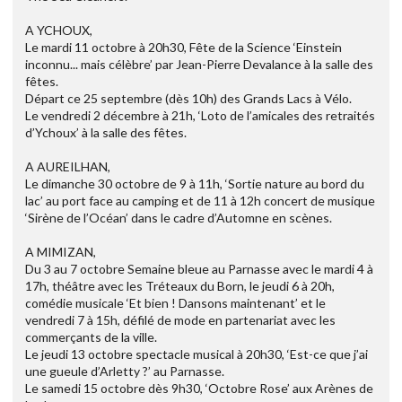
A YCHOUX,
Le mardi 11 octobre à 20h30, Fête de la Science ‘Einstein
inconnu... mais célèbre’ par Jean-Pierre Devalance à la salle des
fêtes.
Départ ce 25 septembre (dès 10h) des Grands Lacs à Vélo.
Le vendredi 2 décembre à 21h, ‘Loto de l’amicales des retraités
d’Ychoux’ à la salle des fêtes.
A AUREILHAN,
Le dimanche 30 octobre de 9 à 11h, ‘Sortie nature au bord du
lac’ au port face au camping et de 11 à 12h concert de musique
‘Sirène de l’Océan’ dans le cadre d’Automne en scènes.
A MIMIZAN,
Du 3 au 7 octobre Semaine bleue au Parnasse avec le mardi 4 à
17h, théâtre avec les Tréteaux du Born, le jeudi 6 à 20h,
comédie musicale ‘Et bien ! Dansons maintenant’ et le
vendredi 7 à 15h, défilé de mode en partenariat avec les
commerçants de la ville.
Le jeudi 13 octobre spectacle musical à 20h30, ‘Est-ce que j’ai
une gueule d’Arletty ?’ au Parnasse.
Le samedi 15 octobre dès 9h30, ‘Octobre Rose’ aux Arènes de