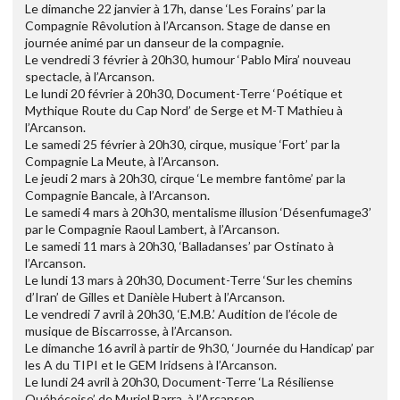
Le dimanche 22 janvier à 17h, danse ‘Les Forains’ par la
Compagnie Rêvolution à l’Arcanson. Stage de danse en
journée animé par un danseur de la compagnie.
Le vendredi 3 février à 20h30, humour ‘Pablo Mira’ nouveau
spectacle, à l’Arcanson.
Le lundi 20 février à 20h30, Document-Terre ‘Poétique et
Mythique Route du Cap Nord’ de Serge et M-T Mathieu à
l’Arcanson.
Le samedi 25 février à 20h30, cirque, musique ‘Fort’ par la
Compagnie La Meute, à l’Arcanson.
Le jeudi 2 mars à 20h30, cirque ‘Le membre fantôme’ par la
Compagnie Bancale, à l’Arcanson.
Le samedi 4 mars à 20h30, mentalisme illusion ‘Désenfumage3’
par le Compagnie Raoul Lambert, à l’Arcanson.
Le samedi 11 mars à 20h30, ‘Balladanses’ par Ostinato à
l’Arcanson.
Le lundi 13 mars à 20h30, Document-Terre ‘Sur les chemins
d’Iran’ de Gilles et Danièle Hubert à l’Arcanson.
Le vendredi 7 avril à 20h30, ‘E.M.B.’ Audition de l’école de
musique de Biscarrosse, à l’Arcanson.
Le dimanche 16 avril à partir de 9h30, ‘Journée du Handicap’ par
les A du TIPI et le GEM Iridsens à l’Arcanson.
Le lundi 24 avril à 20h30, Document-Terre ‘La Résiliense
Québécoise’ de Muriel Barra, à l’Arcanson.