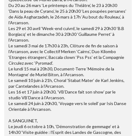
Du 20 au 26 mars ‘Le printemps du Théâtre’, le 23 à 20h30
‘Dans la peau de Cyrano’, le 25 à 20h30 ‘Les poupées persanes’
de Aïda Asgharzadeh, le 26 mars à 17h ‘Au bout du Rouleau’, à
l’Arcanson.
Les 29 et 30 avril ‘Week-end cuivré’, le samedi 29 à 20h30 ‘B.B
Borgiacq’ et le dimanche 30 à 20h30 ‘Guillaume Perret’ à
l’Arcanson.
Le samedi 3 mai de 17h30 à 23h, Clôture de fin de saison à
l’Arcanson, avec le Collectif Merken ‘Cairns’, Duo Kilombo
‘Etranges étrangers’, Baccala clown ‘Pss Pss’ et la Compagnie
Circulez avec ‘Pyromad’.
Le lundi 15 mai à 20h30, Document-Terre ‘Mémoire de la
Montagne’ de Muriel Biton, à l’Arcanson.
Le samedi 10 juin à 21h, Choral ‘Stabat Mater’ de Karl Jenkins,
par Cantelandes à l’Arcanson.
Les 16 et 17 juin à 20h30, ‘VB’Dance fait son show’ par le
studio VB’Dance à l’Arcanson.
Le samedi 24 juin à 20h30, ‘Voyage vers le soleil’ par Isis Danse
Orientale à l’Arcanson.
A SANGUINET,
Le jeudi 6 octobre à 10h, ‘Démonstration de gemmage’ et à
14h30 ‘Visite guidée : l’Esprit des Landes de Gascogne, des