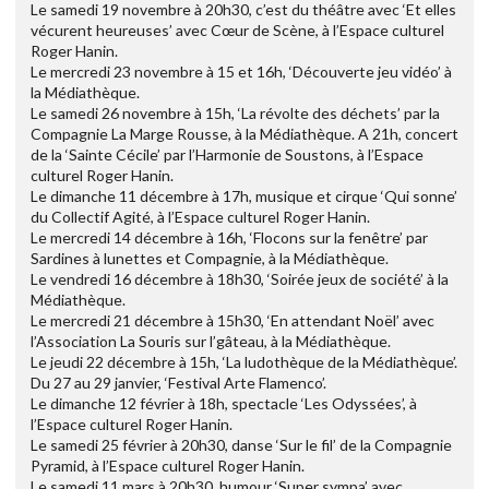
Le samedi 19 novembre à 20h30, c’est du théâtre avec ‘Et elles
vécurent heureuses’ avec Cœur de Scène, à l’Espace culturel
Roger Hanin.
Le mercredi 23 novembre à 15 et 16h, ‘Découverte jeu vidéo’ à
la Médiathèque.
Le samedi 26 novembre à 15h, ‘La révolte des déchets’ par la
Compagnie La Marge Rousse, à la Médiathèque. A 21h, concert
de la ‘Sainte Cécile’ par l’Harmonie de Soustons, à l’Espace
culturel Roger Hanin.
Le dimanche 11 décembre à 17h, musique et cirque ‘Qui sonne’
du Collectif Agité, à l’Espace culturel Roger Hanin.
Le mercredi 14 décembre à 16h, ‘Flocons sur la fenêtre’ par
Sardines à lunettes et Compagnie, à la Médiathèque.
Le vendredi 16 décembre à 18h30, ‘Soirée jeux de société’ à la
Médiathèque.
Le mercredi 21 décembre à 15h30, ‘En attendant Noël’ avec
l’Association La Souris sur l’gâteau, à la Médiathèque.
Le jeudi 22 décembre à 15h, ‘La ludothèque de la Médiathèque’.
Du 27 au 29 janvier, ‘Festival Arte Flamenco’.
Le dimanche 12 février à 18h, spectacle ‘Les Odyssées’, à
l’Espace culturel Roger Hanin.
Le samedi 25 février à 20h30, danse ‘Sur le fil’ de la Compagnie
Pyramid, à l’Espace culturel Roger Hanin.
Le samedi 11 mars à 20h30, humour ‘Super sympa’ avec