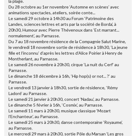
la plage.
Du 28 octobre au 1er novembre ‘Automne en scènes’ avec
animations spectacles, ateliers, soirée conte...
Le samedi 29 octobre à 14h30 au Forum ‘Patrimoine des
Landes, sciences lettres et arts par la société de Borda’, à
20h30, Humour avec Pierre Thévenoux dans ‘Est marrant...
normalement’, au Parnasse.
Du 7 au 18 novembre résidence de la Compagnie Salut Marine,
le vendredi 18 novembre sortie de résidence à 18h30, ‘La jeune
fille et l’inconnu’ d’après les lettres d’Alice Poirier à Henry de
Montherlant, au Parnasse.
Le samedi 26 novembre à 20h30, cirque ‘La nuit du Cerf’ au
Parnasse.
Le dimanche 18 décembre à 16h, ‘Hip hop(s) or not... ?’ au
Parnasse.
Le vendredi 13 janvier à 18h30, sortie de résidence, ‘Rémy
Ladoré’ au Parnasse.
Le samedi 21 janvier à 20h30, concert ‘Nadau’, au Parnasse.
Le dimanche 5 février à 16h, ‘Cosmix’, au Parnasse.
Le samedi 11 mars à 20h30, musique classique ‘Mozart
l’Enchanteur’, au Parnasse.
Le samedi 25 mars à 20h30, danse contemporaine ‘Royaume’,
au Parnasse.
Le mercredi 29 mars à 20h30, sortie Pôle du Marsan ‘Les gros