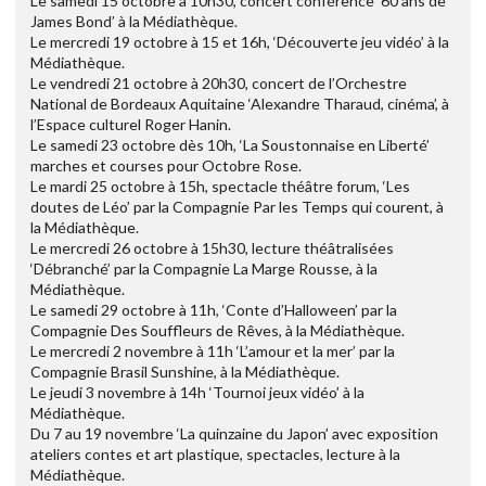
Le samedi 15 octobre à 10h30, concert conférence ’60 ans de
James Bond’ à la Médiathèque.
Le mercredi 19 octobre à 15 et 16h, ‘Découverte jeu vidéo’ à la
Médiathèque.
Le vendredi 21 octobre à 20h30, concert de l’Orchestre
National de Bordeaux Aquitaine ‘Alexandre Tharaud, cinéma’, à
l’Espace culturel Roger Hanin.
Le samedi 23 octobre dès 10h, ‘La Soustonnaise en Liberté’
marches et courses pour Octobre Rose.
Le mardi 25 octobre à 15h, spectacle théâtre forum, ‘Les
doutes de Léo’ par la Compagnie Par les Temps qui courent, à
la Médiathèque.
Le mercredi 26 octobre à 15h30, lecture théâtralisées
‘Débranché’ par la Compagnie La Marge Rousse, à la
Médiathèque.
Le samedi 29 octobre à 11h, ‘Conte d’Halloween’ par la
Compagnie Des Souffleurs de Rêves, à la Médiathèque.
Le mercredi 2 novembre à 11h ‘L’amour et la mer’ par la
Compagnie Brasil Sunshine, à la Médiathèque.
Le jeudi 3 novembre à 14h ‘Tournoi jeux vidéo’ à la
Médiathèque.
Du 7 au 19 novembre ‘La quinzaine du Japon’ avec exposition
ateliers contes et art plastique, spectacles, lecture à la
Médiathèque.