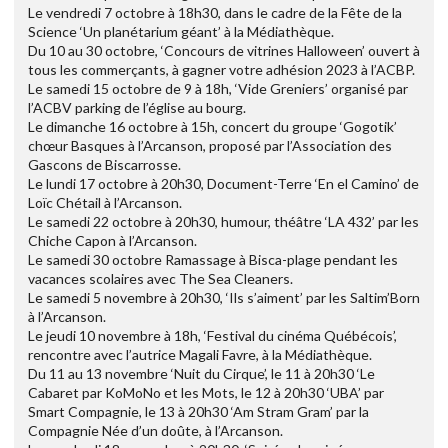
Le vendredi 7 octobre à 18h30, dans le cadre de la Fête de la
Science ‘Un planétarium géant’ à la Médiathèque.
Du 10 au 30 octobre, ‘Concours de vitrines Halloween’ ouvert à
tous les commerçants, à gagner votre adhésion 2023 à l’ACBP.
Le samedi 15 octobre de 9 à 18h, ‘Vide Greniers’ organisé par
l’ACBV parking de l’église au bourg.
Le dimanche 16 octobre à 15h, concert du groupe ‘Gogotik’
chœur Basques à l’Arcanson, proposé par l’Association des
Gascons de Biscarrosse.
Le lundi 17 octobre à 20h30, Document-Terre ‘En el Camino’ de
Loïc Chétail à l’Arcanson.
Le samedi 22 octobre à 20h30, humour, théâtre ‘LA 432’ par les
Chiche Capon à l’Arcanson.
Le samedi 30 octobre Ramassage à Bisca-plage pendant les
vacances scolaires avec The Sea Cleaners.
Le samedi 5 novembre à 20h30, ‘Ils s’aiment’ par les Saltim’Born
à l’Arcanson.
Le jeudi 10 novembre à 18h, ‘Festival du cinéma Québécois’,
rencontre avec l’autrice Magali Favre, à la Médiathèque.
Du 11 au 13 novembre ‘Nuit du Cirque’, le 11 à 20h30 ‘Le
Cabaret par KoMoNo et les Mots, le 12 à 20h30 ‘UBA’ par
Smart Compagnie, le 13 à 20h30 ‘Am Stram Gram’ par la
Compagnie Née d’un doûte, à l’Arcanson.