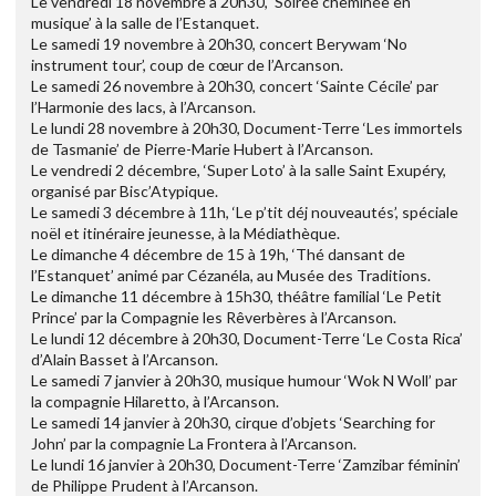
Le vendredi 18 novembre à 20h30, ‘Soirée cheminée en
musique’ à la salle de l’Estanquet.
Le samedi 19 novembre à 20h30, concert Berywam ‘No
instrument tour’, coup de cœur de l’Arcanson.
Le samedi 26 novembre à 20h30, concert ‘Sainte Cécile’ par
l’Harmonie des lacs, à l’Arcanson.
Le lundi 28 novembre à 20h30, Document-Terre ‘Les immortels
de Tasmanie’ de Pierre-Marie Hubert à l’Arcanson.
Le vendredi 2 décembre, ‘Super Loto’ à la salle Saint Exupéry,
organisé par Bisc’Atypique.
Le samedi 3 décembre à 11h, ‘Le p’tit déj nouveautés’, spéciale
noël et itinéraire jeunesse, à la Médiathèque.
Le dimanche 4 décembre de 15 à 19h, ‘Thé dansant de
l’Estanquet’ animé par Cézanéla, au Musée des Traditions.
Le dimanche 11 décembre à 15h30, théâtre familial ‘Le Petit
Prince’ par la Compagnie les Rêverbères à l’Arcanson.
Le lundi 12 décembre à 20h30, Document-Terre ‘Le Costa Rica’
d’Alain Basset à l’Arcanson.
Le samedi 7 janvier à 20h30, musique humour ‘Wok N Woll’ par
la compagnie Hilaretto, à l’Arcanson.
Le samedi 14 janvier à 20h30, cirque d’objets ‘Searching for
John’ par la compagnie La Frontera à l’Arcanson.
Le lundi 16 janvier à 20h30, Document-Terre ‘Zamzibar féminin’
de Philippe Prudent à l’Arcanson.