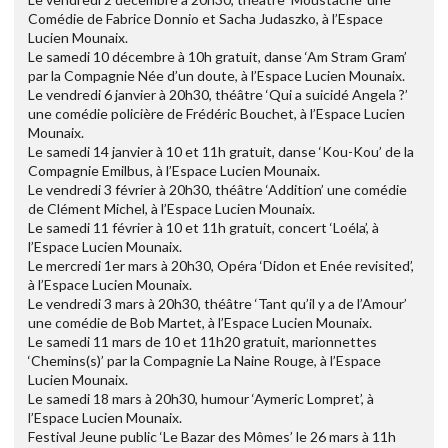
Comédie de Fabrice Donnio et Sacha Judaszko, à l’Espace
Lucien Mounaix.
Le samedi 10 décembre à 10h gratuit, danse ‘Am Stram Gram’
par la Compagnie Née d’un doute, à l’Espace Lucien Mounaix.
Le vendredi 6 janvier à 20h30, théâtre ‘Qui a suicidé Angela ?’
une comédie policière de Frédéric Bouchet, à l’Espace Lucien
Mounaix.
Le samedi 14 janvier à 10 et 11h gratuit, danse ‘Kou-Kou’ de la
Compagnie Emilbus, à l’Espace Lucien Mounaix.
Le vendredi 3 février à 20h30, théâtre ‘Addition’ une comédie
de Clément Michel, à l’Espace Lucien Mounaix.
Le samedi 11 février à 10 et 11h gratuit, concert ‘Loéla’, à
l’Espace Lucien Mounaix.
Le mercredi 1er mars à 20h30, Opéra ‘Didon et Enée revisited’,
à l’Espace Lucien Mounaix.
Le vendredi 3 mars à 20h30, théâtre ‘Tant qu’il y a de l’Amour’
une comédie de Bob Martet, à l’Espace Lucien Mounaix.
Le samedi 11 mars de 10 et 11h20 gratuit, marionnettes
‘Chemins(s)’ par la Compagnie La Naine Rouge, à l’Espace
Lucien Mounaix.
Le samedi 18 mars à 20h30, humour ‘Aymeric Lompret’, à
l’Espace Lucien Mounaix.
Festival Jeune public ‘Le Bazar des Mômes’ le 26 mars à 11h