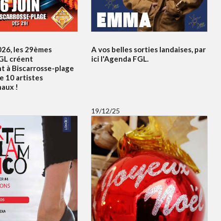
026, les 29èmes
A vos belles sorties landaises, par
GL créent
ici l'Agenda FGL.
t à Biscarrosse-plage
e 10 artistes
naux !
19/12/25