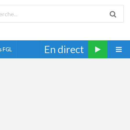
Biscarrosse 98.3 Plages océanes 91.1 Mimizan 93.7 Ste-Eulalie
94.7 Grand Dax 91.9 Soustons 90.1 Mt-de-Marsan
En direct
s FGL