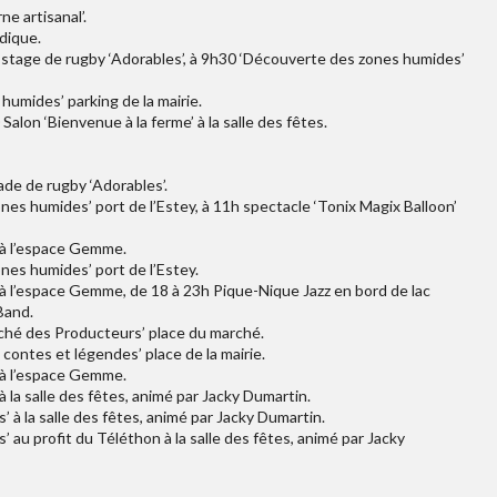
e artisanal’.
dique.
u stage de rugby ‘Adorables’, à 9h30 ‘Découverte des zones humides’
humides’ parking de la mairie.
alon ‘Bienvenue à la ferme’ à la salle des fêtes.
ade de rugby ‘Adorables’.
es humides’ port de l’Estey, à 11h spectacle ‘Tonix Magix Balloon’
 à l’espace Gemme.
nes humides’ port de l’Estey.
 à l’espace Gemme, de 18 à 23h Pique-Nique Jazz en bord de lac
Band.
ché des Producteurs’ place du marché.
contes et légendes’ place de la mairie.
 à l’espace Gemme.
la salle des fêtes, animé par Jacky Dumartin.
à la salle des fêtes, animé par Jacky Dumartin.
au profit du Téléthon à la salle des fêtes, animé par Jacky