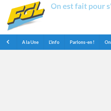
On est fait pour 
Fréquence G
1ère Radio FM du Nord des Landes, 
Montois et du Grand Dax
A la Une
L'info
Parlons-en !
On 