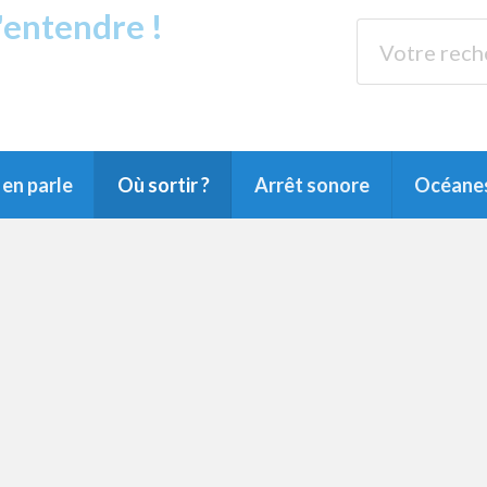
s'entendre !
rands Lacs
89.3 
du Littoral landais, du Marensin, du Pays
en parle
Où sortir ?
Arrêt sonore
Océane