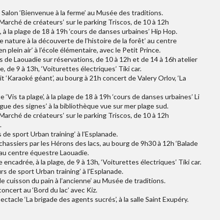
 Salon ‘Bienvenue à la ferme’ au Musée des traditions.
Marché de créateurs’ sur le parking Triscos, de 10 à 12h
à la plage de 18 à 19h ‘cours de danses urbaines’ Hip Hop.
 nature à la découverte de l’histoire de la forêt’ au centre
plein air’ à l’école élémentaire, avec le Petit Prince.
is de Laouadie sur réservations, de 10 à 12h et de 14 à 16h atelier
, de 9 à 13h, ‘Voiturettes électriques’ Tiki car.
it ‘Karaoké géant’, au bourg à 21h concert de Valery Orlov, ‘La
e ‘Vis ta plage’, à la plage de 18 à 19h ‘cours de danses urbaines’ Li
gue des signes’ à la bibliothèque vue sur mer plage sud.
Marché de créateurs’ sur le parking Triscos, de 10 à 12h
.
 de sport Urban training’ à l’Esplanade.
échassiers par les Hérons des lacs, au bourg de 9h30 à 12h ‘Balade
’ au centre équestre Laouadie.
encadrée, à la plage, de 9 à 13h, ‘Voiturettes électriques’ Tiki car.
rs de sport Urban training’ à l’Esplanade.
de cuisson du pain à l’ancienne’ au Musée de traditions.
oncert au ‘Bord du lac’ avec Kiz.
ctacle ‘La brigade des agents sucrés’, à la salle Saint Exupéry.