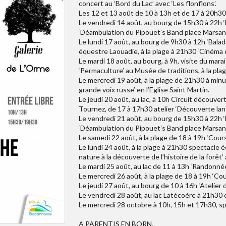
concert au ‘Bord du Lac’ avec ‘Les flonflons’.
Les 12 et 13 août de 10 à 13h et de 17 à 20h30
Le vendredi 14 août, au bourg de 15h30 à 22h ‘
‘Déambulation du Pipouet’s Band place Marsan, 
Le lundi 17 août, au bourg de 9h30 à 12h ‘Balade
équestre Laouadie, à la plage à 21h30 ‘Cinéma en 
Le mardi 18 août, au bourg, à 9h, visite du mara
‘Permaculture’ au Musée de traditions, à la plage
Le mercredi 19 août, à la plage de 21h30 à minu
grande voix russe’ en l’Eglise Saint Martin.
Le jeudi 20 août, au lac, à 10h Circuit découvert
Tournez, de 17 à 17h30 atelier ‘Découverte lan
Le vendredi 21 août, au bourg de 15h30 à 22h ‘
‘Déambulation du Pipouet’s Band place Marsan
Le samedi 22 août, à la plage de 18 à 19h ‘Cours
Le lundi 24 août, à la plage à 21h30 spectacle 
nature à la découverte de l’histoire de la forêt
Le mardi 25 août, au lac de 11 à 13h ‘Randonnée 
Le mercredi 26 août, à la plage de 18 à 19h ‘Cou
Le jeudi 27 août, au bourg de 10 à 16h ‘Atelier 
Le vendredi 28 août, au lac Latécoère à 21h30 c
Le mercredi 28 octobre à 10h, 15h et 17h30, spe
A PARENTIS EN BORN,