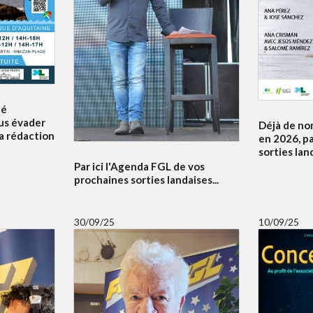
té
us évader
Déjà de no
la rédaction
en 2026, pa
sorties lan
Par ici l'Agenda FGL de vos
prochaines sorties landaises...
30/09/25
10/09/25