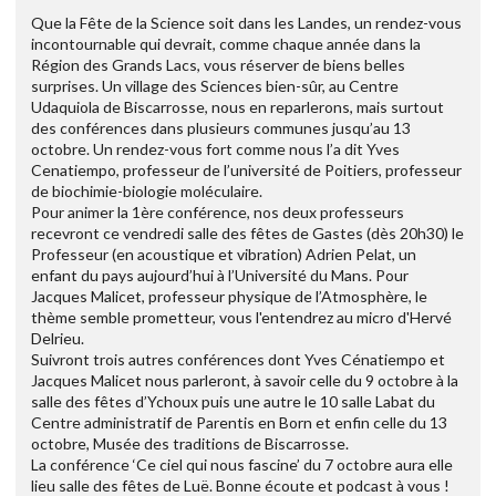
Que la Fête de la Science soit dans les Landes, un rendez-vous
incontournable qui devrait, comme chaque année dans la
Région des Grands Lacs, vous réserver de biens belles
surprises. Un village des Sciences bien-sûr, au Centre
Udaquiola de Biscarrosse, nous en reparlerons, mais surtout
des conférences dans plusieurs communes jusqu’au 13
octobre. Un rendez-vous fort comme nous l’a dit Yves
Cenatiempo, professeur de l’université de Poitiers, professeur
de biochimie-biologie moléculaire.
Pour animer la 1ère conférence, nos deux professeurs
recevront ce vendredi salle des fêtes de Gastes (dès 20h30) le
Professeur (en acoustique et vibration) Adrien Pelat, un
enfant du pays aujourd’hui à l’Université du Mans. Pour
Jacques Malicet, professeur physique de l’Atmosphère, le
thème semble prometteur, vous l'entendrez au micro d'Hervé
Delrieu.
Suivront trois autres conférences dont Yves Cénatiempo et
Jacques Malicet nous parleront, à savoir celle du 9 octobre à la
salle des fêtes d’Ychoux puis une autre le 10 salle Labat du
Centre administratif de Parentis en Born et enfin celle du 13
octobre, Musée des traditions de Biscarrosse.
La conférence ‘Ce ciel qui nous fascine’ du 7 octobre aura elle
lieu salle des fêtes de Luë. Bonne écoute et podcast à vous !