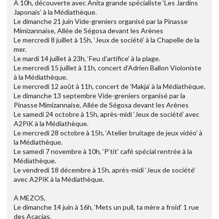
A 10h, découverte avec Anita grande spécialiste ‘Les Jardins
Japonais’ à la Médiathèque.
Le dimanche 21 juin Vide-greniers organisé par la Pinasse
Mimizannaise, Allée de Ségosa devant les Arènes
Le mercredi 8 juillet à 15h, ‘Jeux de société’ à la Chapelle de la
mer.
Le mardi 14 juillet à 23h, ‘Feu d’artifice’ à la plage.
Le mercredi 15 juillet à 11h, concert d’Adrien Ballon Violoniste
à la Médiathèque.
Le mercredi 12 août à 11h, concert de ‘Makja’ à la Médiathèque.
Le dimanche 13 septembre Vide-greniers organisé par la
Pinasse Mimizannaise, Allée de Ségosa devant les Arènes
Le samedi 24 octobre à 15h, après-midi ‘Jeux de société’ avec
A2PiK à la Médiathèque.
Le mercredi 28 octobre à 15h, ‘Atelier bruitage de jeux vidéo’ à
la Médiathèque.
Le samedi 7 novembre à 10h, ‘P’tit’ café spécial rentrée à la
Médiathèque.
Le vendredi 18 décembre à 15h, après-midi ‘Jeux de société’
avec A2PiK à la Médiathèque.
A MEZOS,
Le dimanche 14 juin à 16h, ‘Mets un pull, ta mère a froid’ 1 rue
des Acacias.