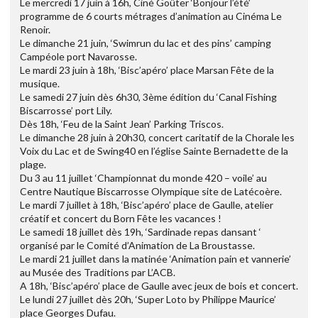
Le mercredi 17 juin à 16h, Ciné Goûter ‘Bonjour l’été’
programme de 6 courts métrages d’animation au Cinéma Le
Renoir.
Le dimanche 21 juin, ‘Swimrun du lac et des pins’ camping
Campéole port Navarosse.
Le mardi 23 juin à 18h, ‘Bisc’apéro’ place Marsan Fête de la
musique.
Le samedi 27 juin dès 6h30, 3ème édition du ‘Canal Fishing
Biscarrosse’ port Lily.
Dès 18h, ‘Feu de la Saint Jean’ Parking Triscos.
Le dimanche 28 juin à 20h30, concert caritatif de la Chorale les
Voix du Lac et de Swing40 en l’église Sainte Bernadette de la
plage.
Du 3 au 11 juillet ‘Championnat du monde 420 – voile’ au
Centre Nautique Biscarrosse Olympique site de Latécoère.
Le mardi 7 juillet à 18h, ‘Bisc’apéro’ place de Gaulle, atelier
créatif et concert du Born Fête les vacances !
Le samedi 18 juillet dès 19h, ‘Sardinade repas dansant ‘
organisé par le Comité d’Animation de La Broustasse.
Le mardi 21 juillet dans la matinée ‘Animation pain et vannerie’
au Musée des Traditions par L’ACB.
A 18h, ‘Bisc’apéro’ place de Gaulle avec jeux de bois et concert.
Le lundi 27 juillet dès 20h, ‘Super Loto by Philippe Maurice’
place Georges Dufau.