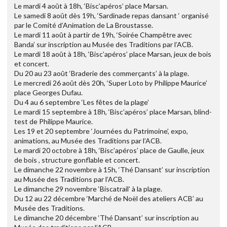
Le mardi 4 août à 18h, ‘Bisc’apéros’ place Marsan.
Le samedi 8 août dès 19h, ‘Sardinade repas dansant ‘ organisé
par le Comité d’Animation de La Broustasse.
Le mardi 11 août à partir de 19h, ‘Soirée Champêtre avec
Banda’ sur inscription au Musée des Traditions par l’ACB.
Le mardi 18 août à 18h, ‘Bisc’apéros’ place Marsan, jeux de bois
et concert.
Du 20 au 23 août ‘Braderie des commerçants’ à la plage.
Le mercredi 26 août dès 20h, ‘Super Loto by Philippe Maurice’
place Georges Dufau.
Du 4 au 6 septembre ‘Les fêtes de la plage’
Le mardi 15 septembre à 18h, ‘Bisc’apéros’ place Marsan, blind-
test de Philippe Maurice.
Les 19 et 20 septembre ‘Journées du Patrimoine’, expo,
animations, au Musée des Traditions par l’ACB.
Le mardi 20 octobre à 18h, ‘Bisc’apéros’ place de Gaulle, jeux
de bois , structure gonflable et concert.
Le dimanche 22 novembre à 15h, ‘Thé Dansant’ sur inscription
au Musée des Traditions par l’ACB.
Le dimanche 29 novembre ‘Biscatrail’ à la plage.
Du 12 au 22 décembre ‘Marché de Noël des ateliers ACB’ au
Musée des Traditions.
Le dimanche 20 décembre ‘Thé Dansant’ sur inscription au