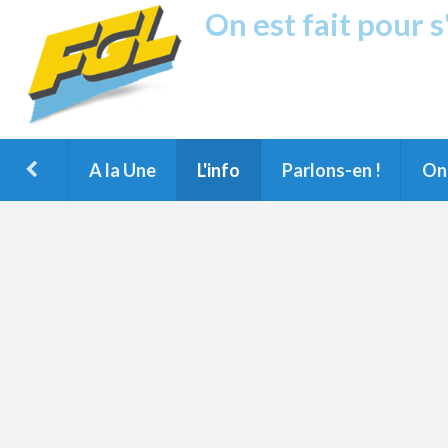
On est fait pour 
Fréquence G
1ère Radio FM du Nord des Landes, 
Montois et du Grand Dax
A la Une
L'info
Parlons-en !
On 