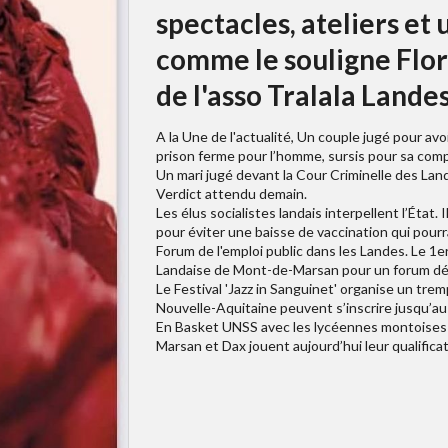
spectacles, ateliers et
comme le souligne Flor
de l'asso Tralala Lande
A la Une de l'actualité, Un couple jugé pour a
prison ferme pour l’homme, sursis pour sa com
Un mari jugé devant la Cour Criminelle des Lan
Verdict attendu demain.
Les élus socialistes landais interpellent l’État
pour éviter une baisse de vaccination qui pourrait
Forum de l'emploi public dans les Landes. Le 1e
Landaise de Mont-de-Marsan pour un forum dé
Le Festival 'Jazz in Sanguinet' organise un tre
Nouvelle-Aquitaine peuvent s’inscrire jusqu’au 
En Basket UNSS avec les lycéennes montoises 
Marsan et Dax jouent aujourd’hui leur qualifica