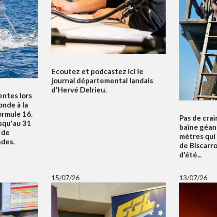
Ecoutez et podcastez ici le
journal départemental landais
d'Hervé Delrieu.
entes lors
nde à la
ormule 16.
Pas de crai
squ'au 31
baïne géan
u de
mètres qui
ndes.
de Biscarr
d'été...
15/07/26
13/07/26