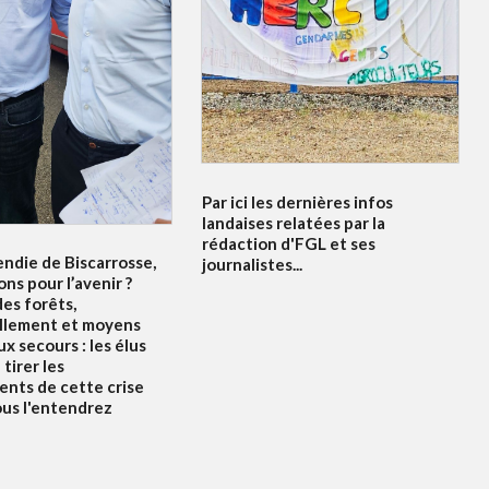
Par ici les dernières infos
landaises relatées par la
rédaction d'FGL et ses
endie de Biscarrosse,
journalistes...
ons pour l’avenir ?
es forêts,
llement et moyens
x secours : les élus
tirer les
nts de cette crise
ous l'entendrez