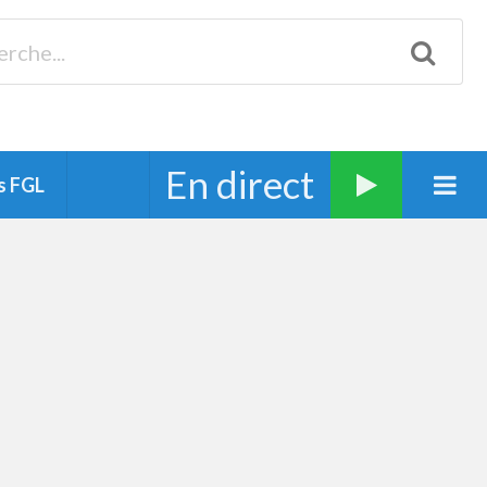
Biscarrosse 98.3 Plages océanes 91.1 Mimizan 93.7 Ste-Eulalie
94.7 Grand Dax 91.9 Soustons 90.1 Mt-de-Marsan
En direct
s FGL