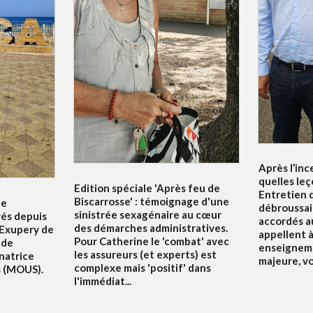
Après l’inc
quelles leç
Edition spéciale 'Après feu de
Entretien d
Biscarrosse' : témoignage d'une
le
débroussai
sinistrée sexagénaire au cœur
rés depuis
accordés au
des démarches administratives.
 Exupery de
appellent à 
Pour Catherine le 'combat' avec
 de
enseigneme
les assureurs (et experts) est
natrice
majeure, v
complexe mais 'positif' dans
s (MOUS).
l'immédiat...