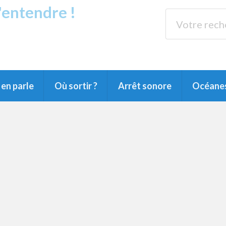
s'entendre !
rands Lacs
89.3 
du Littoral landais, du Marensin, du Pays
en parle
Où sortir ?
Arrêt sonore
Océane