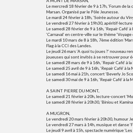
A MONT DE MARSAN,
Le mercredi 18 février de 9 à 17h, ‘Forum de l
Marsan. Organisé par le Pôle Jeunesse.
Le mardi 24 février à 18h, ‘Soirée autour du Vin
Le vendredi 27 février à 19h30, apéritif-lecture
Le samedi 28 février de 9 à 16h, ‘Repair Café’ 
‘Carnaval’ en centre-ville sur le thème ‘Voyage 
Le mardi 10 mars de 8 à 18h, 7ème édition ‘Mar
Flag à la CCI des Landes.
Le jeudi 26 mars ‘A quoi tu joues ?’ nouveau r
joueuses qui sont invités à se retrouver pour 
Le samedi 28 mars de 9 à 16h, ‘Repair Café’ à 
Le samedi 25 avril de 9 à 16h, ‘Repair Café’ à 
Le samedi 16 mai à 21h, concert ‘Beverly Jo Sc
Le samedi 30 mai de 9 à 16h, ‘Repair Café’ à l
A SAINT PIERRE DU MONT,
Le samedi 21 février à 20h, lecture-concert ‘Mo
Le samedi 28 février à 20h30, ‘Biniou et Kamina
A MUGRON,
Le vendredi 20 mars février à 20h30, humour Jean
Le vendredi 27 mars à 14h, musique et danse ‘F
Le jeudi 9 avril à 15h, spectacle numérique ‘Le