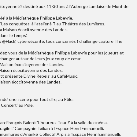
a citoyenneté’ destiné aux 11-30 ans à l’Auberge Landaise de Mont de
yle’ à la Médiathèque Philippe Labeyrie.
 ‘Les conquêtes’ à l’atelier à T au Théâtre des Lumières.
à la Maison écocitoyenne des Landes.
dans le temps’.
s @Hack’, cybersécurité, tous concernés ! challenge capture The
endez-vous de la Médiathèque Philippe Labeyrie pour les joueurs et
échanger autour de leurs jeux coup de cœur.
la Maison écocitoyenne des Landes.
la Maison écocitoyenne des Landes.
ott présente Divine Rebels’ au CaféMusic.
a Maison écocitoyenne des Landes.
nde’ une scène pour tout dire, au Pôle.
 Concert’ au Pôle.
-François Balerdi ‘L’heureux Tour !’ à la salle du cinéma.
ragile !’ Compagnie Txikan à l’Espace Henri Emmanuelli.
s murmures d’Ananké’ Collectif Arpis à l’Espace Henri Emmanuelli.