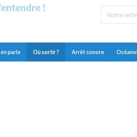
s'entendre !
rands Lacs
89.3 
du Littoral landais, du Marensin, du Pays
en parle
Où sortir ?
Arrêt sonore
Océane