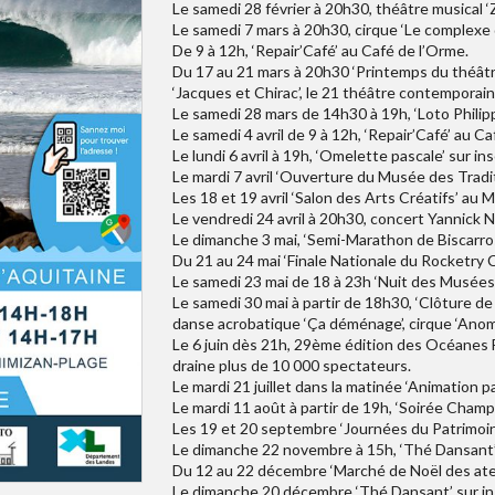
Le samedi 28 février à 20h30, théâtre musical ‘Z
Le samedi 7 mars à 20h30, cirque ‘Le complexe 
De 9 à 12h, ‘Repair’Café’ au Café de l’Orme.
Du 17 au 21 mars à 20h30 ‘Printemps du théâtre’,
‘Jacques et Chirac’, le 21 théâtre contemporain 
Le samedi 28 mars de 14h30 à 19h, ‘Loto Philipp
Le samedi 4 avril de 9 à 12h, ‘Repair’Café’ au C
Le lundi 6 avril à 19h, ‘Omelette pascale’ sur i
Le mardi 7 avril ‘Ouverture du Musée des Tradit
Les 18 et 19 avril ‘Salon des Arts Créatifs’ au 
Le vendredi 24 avril à 20h30, concert Yannick No
Le dimanche 3 mai, ‘Semi-Marathon de Biscarros
Du 21 au 24 mai ‘Finale Nationale du Rocketry C
Le samedi 23 mai de 18 à 23h ‘Nuit des Musées
Le samedi 30 mai à partir de 18h30, ‘Clôture de
danse acrobatique ‘Ça déménage’, cirque ‘Anomie
Le 6 juin dès 21h, 29ème édition des Océanes F
draine plus de 10 000 spectateurs.
Le mardi 21 juillet dans la matinée ‘Animation 
Le mardi 11 août à partir de 19h, ‘Soirée Champ
Les 19 et 20 septembre ‘Journées du Patrimoine
Le dimanche 22 novembre à 15h, ‘Thé Dansant’ 
Du 12 au 22 décembre ‘Marché de Noël des ate
Le dimanche 20 décembre ‘Thé Dansant’ sur ins