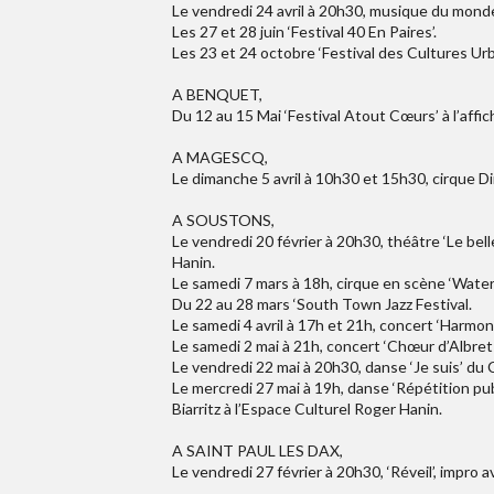
Le vendredi 24 avril à 20h30, musique du monde 
Les 27 et 28 juin ‘Festival 40 En Paires’.
Les 23 et 24 octobre ‘Festival des Cultures Urb
A BENQUET,
Du 12 au 15 Mai ‘Festival Atout Cœurs’ à l’affic
A MAGESCQ,
Le dimanche 5 avril à 10h30 et 15h30, cirque Dim
A SOUSTONS,
Le vendredi 20 février à 20h30, théâtre ‘Le be
Hanin.
Le samedi 7 mars à 18h, cirque en scène ‘Water
Du 22 au 28 mars ‘South Town Jazz Festival.
Le samedi 4 avril à 17h et 21h, concert ‘Harmon
Le samedi 2 mai à 21h, concert ‘Chœur d’Albret 
Le vendredi 22 mai à 20h30, danse ‘Je suis’ du 
Le mercredi 27 mai à 19h, danse ‘Répétition pu
Biarritz à l’Espace Culturel Roger Hanin.
A SAINT PAUL LES DAX,
Le vendredi 27 février à 20h30, ‘Réveil’, impro 