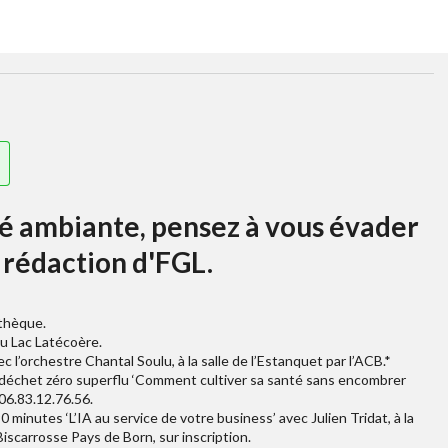
té ambiante, pensez à vous évader
a rédaction d'FGL.
athèque.
au Lac Latécoère.
 l’orchestre Chantal Soulu, à la salle de l’Estanquet par l’ACB.*
ro déchet zéro superflu ‘Comment cultiver sa santé sans encombrer
 06.83.12.76.56.
minutes ‘L’IA au service de votre business’ avec Julien Tridat, à la
Biscarrosse Pays de Born, sur inscription.