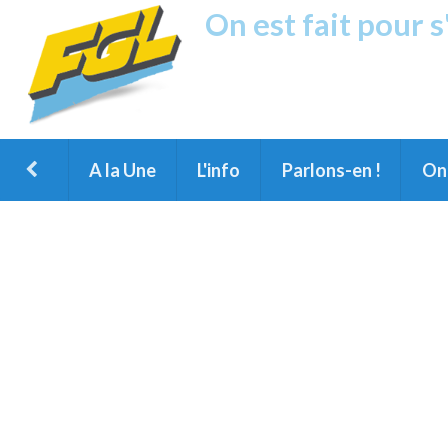
On est fait pour 
Fréquence G
1ère Radio FM du Nord des Landes, 
Montois et du Grand Dax
A la Une
L'info
Parlons-en !
On 