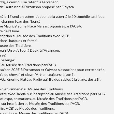
zaj, à ceux qui se ratent’ à l’Arcanson.
de l’autruche’ à l’Arcanson proposé par Odysca.
 le 17 seul en scène ‘L’odeur de la guerre’, le 20 comédie satirique
‘changer l’eau des fleurs’.
e Maurice’ sur le Place Marsan, organisé par l’ACBV.
afé de l’Orme.
nscription au Musée des Traditions avec l’ACB.
ions, barques et ferme’.
Musée des Traditions.
ah ‘Un p’tit tour à Deux’ à l’Arcanson.
se’.
hallenge’.
’ au Musée des Traditions par l’ACB.
 saison 2025’ à l’Arcanson et Odysca s’associent pour cette soirée,
 du cheval’ et clown ‘A-t-on toujours raison ?’.
GL, énorme Plateau Radio qui, Bd des sables à la plage, dès 21h,
pain et vannerie’ au Musée des Traditions
être avec Banda’ sur inscription au Musée des Traditions par l’ACB.
’, expo, animations, au Musée des Traditions par l’ACB.
sur inscription au Musée des Traditions par l’ACB.
lirs ACB’ au Musée des Traditions.
cription au Musée des traditions par l’ACB.