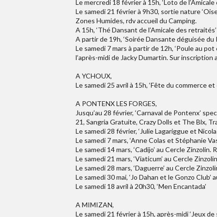
Le mercredi 18 février à 15h, ‘Loto de l’Amicale d
Le samedi 21 février à 9h30, sortie nature ‘Ois
Zones Humides, rdv accueil du Camping.
A 15h, ‘Thé Dansant de l’Amicale des retraités’ 
A partir de 19h, ‘Soirée Dansante déguisée du 
Le samedi 7 mars à partir de 12h, ‘Poule au pot
l’après-midi de Jacky Dumartin. Sur inscription a
A YCHOUX,
Le samedi 25 avril à 15h, ‘Fête du commerce et d
A PONTENX LES FORGES,
Jusqu’au 28 février, ‘Carnaval de Pontenx’ spectac
21, Sangria Gratuite, Crazy Dolls et The Blx, 
Le samedi 28 février, ‘Julie Lagariggue et Nicol
Le samedi 7 mars, ‘Anne Colas et Stéphanie Vass
Le samedi 14 mars, ‘Cadijo’ au Cercle Zinzolin.
Le samedi 21 mars, ‘Viaticum’ au Cercle Zinzoli
Le samedi 28 mars, ‘Daguerre’ au Cercle Zinzoli
Le samedi 30 mai, ‘Jo Dahan et le Gonzo Club’ a
Le samedi 18 avril à 20h30, ‘Men Encantada’
A MIMIZAN,
Le samedi 21 février à 15h, après-midi ‘Jeux de