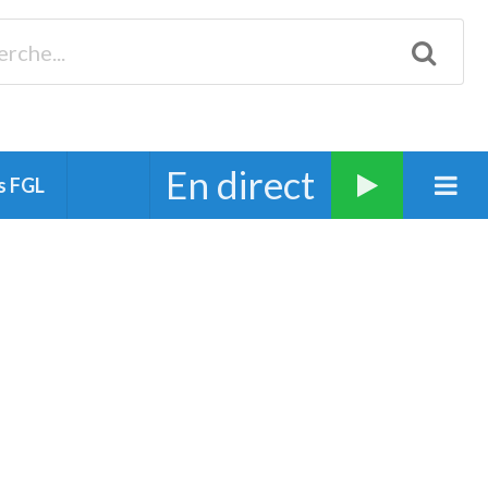
Biscarrosse 98.3 Plages océanes 91.1 Mimizan 93.7 Ste-Eulalie
94.7 Grand Dax 91.9 Soustons 90.1 Mt-de-Marsan
En direct
s FGL