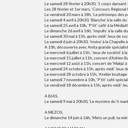
Le samedi 28 février à 20h30, ‘1 corps dansant ta
Les 28 février et 1er mars, ‘Concours Régional 
Le vendredi 20 mars à 18h, ‘Le printemps des p
Le samedi 4 avril à 20h30, ‘Blanche’ à la salle du
Le samedi 25 avril à 10h, ‘P’tit’ café’ à la Média
Le dimanche 26 avril à 16h, ‘Impulls’ à la salle d
Le samedi 30 mai à 15h, après-midi ‘Jeux de so
Le samedi 6 juin à 20h30, ‘Invivo’ à la Chapelle à
A 10h, découverte avec Anita grande spécialist
Le mercredi 6 juillet à 15h, ‘Jeux de société’ à l
Le mercredi 15 juillet à 11h, concert d’Adrien B
Le mercredi 12 août à 11h, concert de ‘Makja’ 
Le samedi 24 octobre à 15h, après-midi ‘Jeux d
Le mercredi 28 octobre à 15h, ‘Atelier bruitage
Le samedi 7 novembre à 10h, ‘P’tit’ café spécia
Le vendredi 18 décembre à 15h, après-midi ‘Je
A BIAS,
Le samedi 9 mai à 20h30, ‘Le mystère du ½ marin
A MEZOS,
Le dimanche 14 juin à 16h, ‘Mets un pull, ta mère