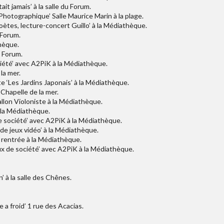
it jamais’ à la salle du Forum.
Photographique’ Salle Maurice Marin à la plage.
oètes, lecture-concert Guillo’ à la Médiathèque.
 Forum.
thèque.
u Forum.
ciété’ avec A2PiK à la Médiathèque.
 la mer.
e ‘Les Jardins Japonais’ à la Médiathèque.
a Chapelle de la mer.
allon Violoniste à la Médiathèque.
à la Médiathèque.
e société’ avec A2PiK à la Médiathèque.
 de jeux vidéo’ à la Médiathèque.
l rentrée à la Médiathèque.
ux de société’ avec A2PiK à la Médiathèque.
’ à la salle des Chênes.
 a froid’ 1 rue des Acacias.