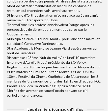
conduire à perdre votre permis. Analyses des stats à ce sujet.
Mont de Marsan : manifestation hier d'une centaine de
retraités qui entendent voir l'avenir autrement.
St Etienne d'Orthe : déviation mise en place après un camion
renversé qui transportait du bois.
Thermalisme : les professionnels voient 'rouge' après les
perspectives de déremboursement des cures par le
Gouvernement.
Municipales 2026 : 'Tour du Mont2' pour l'ancienne maire (et
candidate) Geneviève Darrieussecq.
Star Academy : la Montoise Jeanne Viard espère arriver au
bout de l'aventure.
Biscarrosse : 23ème 'Nuit du Volley' ce lundi 10 novembre.
Interview d'Aurélie Presti, présidente du BO Volley.
Rugby : focus d'Entre les perches' sur France-Afrique du Sud
et les matchs de Pro D2 du Stade Montois et de l'US Dax.
10ème Festival du Cinéma Québécois de Biscarrosse : les 3
membres du jury seront ce lundi dès 12h15 en direct sur FGL.
Parentis en Born : la Virade de l'Espoir a collecté 8200€
Météo : des averses ce samedi matin et avant un ciel
partiellement nuageux.
Les derniers journaux d'infos