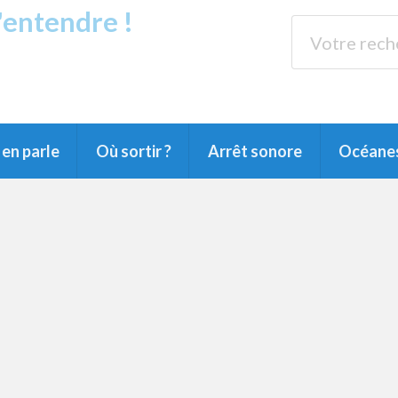
s'entendre !
rands Lacs
89.3 
du Littoral landais, du Marensin, du Pays
en parle
Où sortir ?
Arrêt sonore
Océane