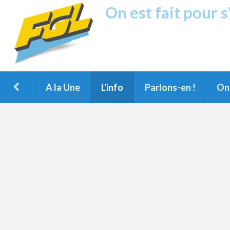
On est fait pour 
Fréquence G
1ère Radio FM du Nord des Landes, 
Montois et du Grand Dax
A la Une
L'info
Parlons-en !
On 