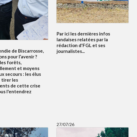
Par ici les dernières infos
landaises relatées par la
rédaction d'FGL et ses
endie de Biscarrosse,
journalistes...
ons pour l’avenir ?
es forêts,
llement et moyens
x secours : les élus
tirer les
nts de cette crise
ous l'entendrez
27/07/26