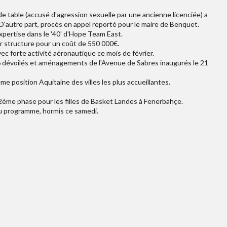
e table (accusé d'agression sexuelle par une ancienne licenciée) a
D'autre part, procès en appel reporté pour le maire de Benquet.
expertise dans le '40' d'Hope Team East.
r structure pour un coût de 550 000€.
c forte activité aéronautique ce mois de février.
6 dévoilés et aménagements de l'Avenue de Sabres inaugurés le 21
e position Aquitaine des villes les plus accueillantes.
 2ème phase pour les filles de Basket Landes à Fenerbahçe.
u programme, hormis ce samedi.