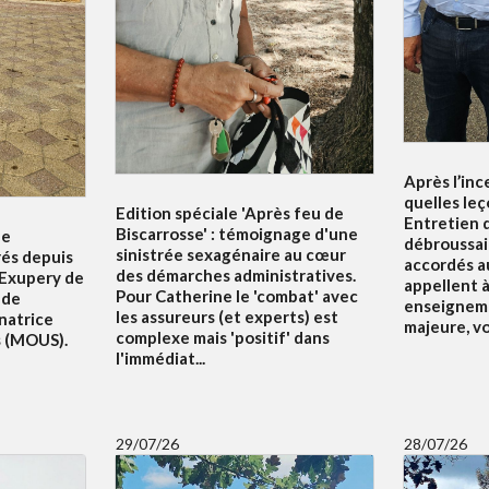
Après l’inc
quelles leç
Edition spéciale 'Après feu de
Entretien d
Biscarrosse' : témoignage d'une
le
débroussai
sinistrée sexagénaire au cœur
rés depuis
accordés au
des démarches administratives.
 Exupery de
appellent à 
Pour Catherine le 'combat' avec
 de
enseigneme
les assureurs (et experts) est
natrice
majeure, v
complexe mais 'positif' dans
s (MOUS).
l'immédiat...
29/07/26
28/07/26