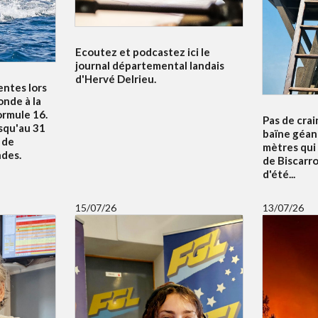
Ecoutez et podcastez ici le
journal départemental landais
d'Hervé Delrieu.
entes lors
nde à la
ormule 16.
Pas de crai
squ'au 31
baïne géan
u de
mètres qui
ndes.
de Biscarr
d'été...
15/07/26
13/07/26