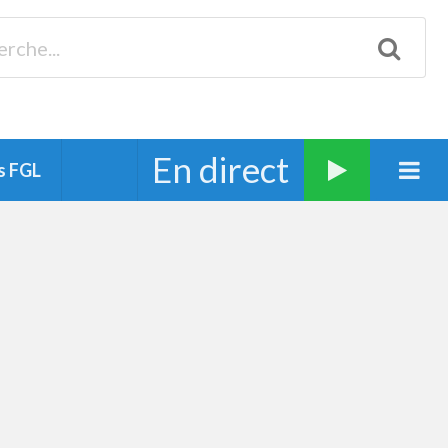
Biscarrosse 98.3 Plages océanes 91.1 Mimizan 93.7 Ste-Eulalie
94.7 Grand Dax 91.9 Soustons 90.1 Mt-de-Marsan
En direct
s FGL